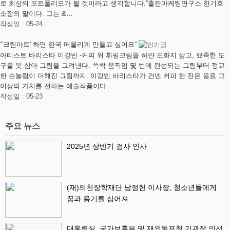
로 최상의 포트폴리오가 될 것이라고 생각합니다.”출판마케팅연구소 한기호
소장의 말이다. 그는 &…
작성일 : 05-24
“'크림아트' 하면 한국 떠올리게 만들고 싶어요”
아티스트 바리스타 이강빈 - ​커피 위 휘핑크림을 하얀 도화지 삼고, 뾰족한 도
구를 붓 삼아 그림을 그려낸다. 쓱싹 움직임 몇 번에 완성되는 그림부터 정교
한 손놀림이 더해진 그림까지. 이강빈 바리스타가 건넨 커피 한 잔은 음료 그
이상의 가치를 전하는 예술작품이다. …
작성일 : 05-23
주요 뉴스
2025년 상반기 검사 인사
(재)의천장학재단 남정헌 이사장, 청소년들에게
꿈과 용기를 심어져
대통령실, 국가보훈부 및 재외동포청 기관장 인선