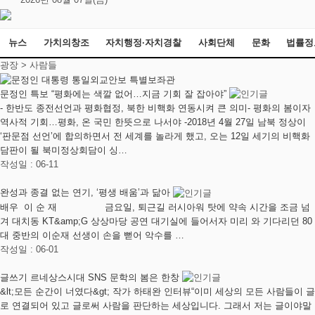
뉴스
가치의창조
자치행정·자치경찰
사회단체
문화
법률정
광장 >
사람들
문정인 특보 “평화에는 색깔 없어…지금 기회 잘 잡아야”
- 한반도 종전선언과 평화협정, 북한 비핵화 연동시켜 큰 의미- 평화의 봄이자
역사적 기회…평화, 온 국민 한뜻으로 나서야 -2018년 4월 27일 남북 정상이
‘판문점 선언’에 합의하면서 전 세계를 놀라게 했고, 오는 12일 세기의 비핵화
담판이 될 북미정상회담이 싱…
작성일 : 06-11
완성과 종결 없는 연기, ‘평생 배움’과 닮아
배우 이 순 재 ​ 금요일, 퇴근길 러시아워 탓에 약속 시간을 조금 넘
겨 대치동 KT&amp;G 상상마당 공연 대기실에 들어서자 미리 와 기다리던 80
대 중반의 이순재 선생이 손을 뻗어 악수를 …
작성일 : 06-01
글쓰기 르네상스시대 SNS 문학의 봄은 한창
&lt;모든 순간이 너였다&gt; 작가 하태완 인터뷰“이미 세상의 모든 사람들이 글
로 연결되어 있고 글로써 사람을 판단하는 세상입니다. 그래서 저는 글이야말