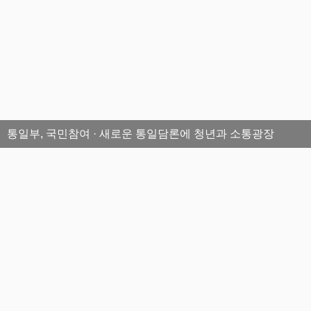
통일부, 국민참여 · 새로운 통일담론에 청년과 소통광장