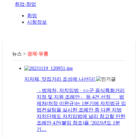
취업·창업
취업
시험정보
뉴스 >
경제·유통
지자체, 맛집거리 조성에 나선다!
- 법제처, 자치입법 · ○○군 음식특화거리
지정 및 지원 조례안」 등 4건 선정 법
제처(처장 이완규)는 1분기에 자치법규 입
법컨설팅을 실시한 조례안 중 다른 지방
자치단체도 자치입법에 널리 참고할 만한
조례안 4건(붙임 참조)을 ‘2023년도 1분
기…