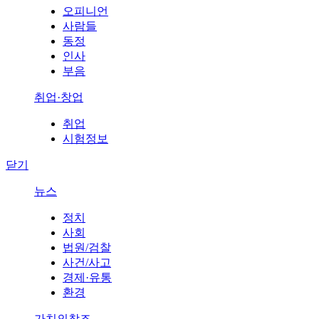
오피니언
사람들
동정
인사
부음
취업·창업
취업
시험정보
닫기
뉴스
정치
사회
법원/검찰
사건/사고
경제·유통
환경
가치의창조