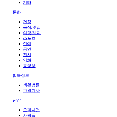
기타
문화
건강
음식/맛집
여행/레져
스포츠
연예
공연
전시
영화
동영상
법률정보
생활법률
판결기사
광장
오피니언
사람들