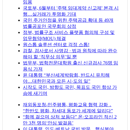
임용
국토부, 6월부터 '주택 임대계약 신고제' 본격 시
행…실거래가 투명화 기대
국민 주거안정을 위한 주택공급 확대 등 49개
법률공포안 국무회의 상정
정부, 법률구조 서비스 플랫폼 협의체 구성 및
업무협약(MOU) 체결
원스톱 솔루션 센터로 걱정 스톱!
검찰, 검사로서 사명감 · 법과 원칙에 따라 완수
해야 할 ‘직무상 의무’일 뿐
법무부, 법학전문대학원 출신 신규검사 76명 임
용식 가져
윤 대통령 “부산세계박람회, 반드시 유치해
야…대한민국과 모든 시·도의 일”
시작도 국민, 방향도 국민, 목표도 국민 항상 가
슴에 새기며
재외동포청-민주평통, 평화교육 협력 강화 ․
“한반도 평화, 차세대 동포가 세계에 알리다”
“함께 걸으며 상처 보듬다” 온·오프라인 적신 2
만 3천 명의‘안심 발걸음’
이 대통령, 인도·베트남 국빈 방문…핵심분야