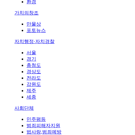
환경
가치의창조
만물상
포토뉴스
자치행정·자치경찰
서울
경기
충청도
경상도
전라도
강원도
제주
세종
사회단체
민주평등
범죄피해자지원
법사랑,범죄예방