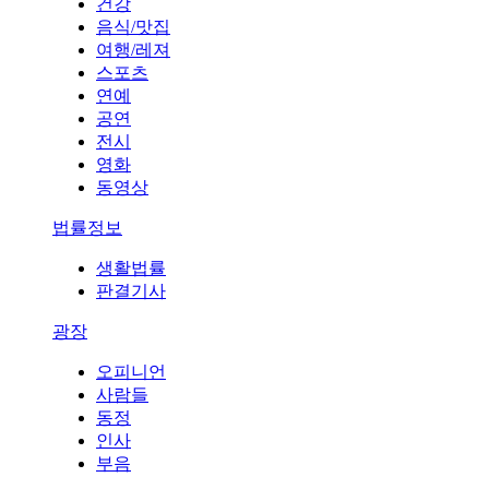
건강
음식/맛집
여행/레져
스포츠
연예
공연
전시
영화
동영상
법률정보
생활법률
판결기사
광장
오피니언
사람들
동정
인사
부음