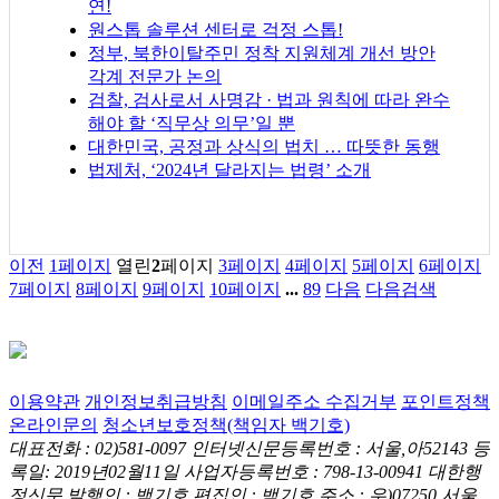
연!
원스톱 솔루션 센터로 걱정 스톱!
정부, 북한이탈주민 정착 지원체계 개선 방안
각계 전문가 논의
검찰, 검사로서 사명감 · 법과 원칙에 따라 완수
해야 할 ‘직무상 의무’일 뿐
대한민국, 공정과 상식의 법치 … 따뜻한 동행
법제처, ‘2024년 달라지는 법령’ 소개
이전
1
페이지
열린
2
페이지
3
페이지
4
페이지
5
페이지
6
페이지
7
페이지
8
페이지
9
페이지
10
페이지
...
89
다음
다음검색
이용약관
개인정보취급방침
이메일주소 수집거부
포인트정책
온라인문의
청소년보호정책(책임자 백기호)
대표전화 : 02)581-0097
인터넷신문등록번호 : 서울,아52143
등
록일: 2019년02월11일
사업자등록번호 : 798-13-00941
대한행
정신문 발행인 : 백기호
편집인 : 백기호
주소 : 우)07250 서울