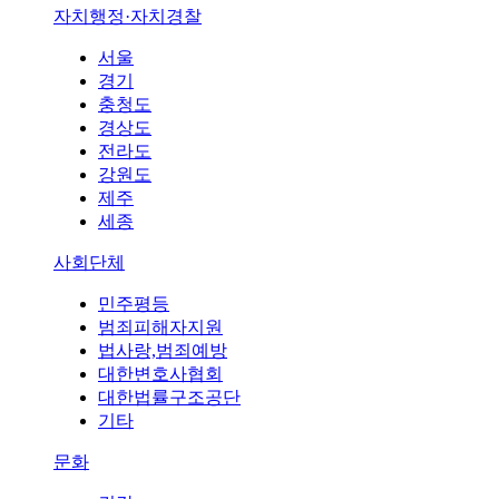
자치행정·자치경찰
서울
경기
충청도
경상도
전라도
강원도
제주
세종
사회단체
민주평등
범죄피해자지원
법사랑,범죄예방
대한변호사협회
대한법률구조공단
기타
문화