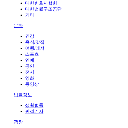
대한변호사협회
대한법률구조공단
기타
문화
건강
음식/맛집
여행/레져
스포츠
연예
공연
전시
영화
동영상
법률정보
생활법률
판결기사
광장