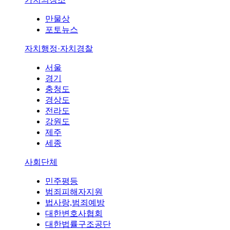
만물상
포토뉴스
자치행정·자치경찰
서울
경기
충청도
경상도
전라도
강원도
제주
세종
사회단체
민주평등
범죄피해자지원
법사랑,범죄예방
대한변호사협회
대한법률구조공단