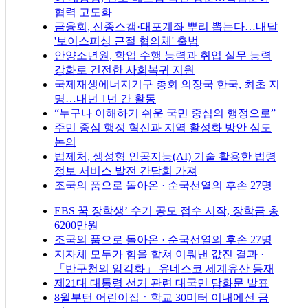
협력 고도화
금융회, 신종스캠·대포계좌 뿌리 뽑는다…내달
'보이스피싱 근절 협의체' 출범
안양소년원, 학업 수행 능력과 취업 실무 능력
강화로 건전한 사회복귀 지원
국제재생에너지기구 총회 의장국 한국, 최초 지
명…내년 1년 간 활동
“누구나 이해하기 쉬운 국민 중심의 행정으로”
주민 중심 행정 혁신과 지역 활성화 방안 심도
논의
법제처, 생성형 인공지능(AI) 기술 활용한 법령
정보 서비스 발전 간담회 가져
조국의 품으로 돌아온 · 순국선열의 후손 27명
EBS 꿈 장학생’ 수기 공모 접수 시작, 장학금 총
6200만원
조국의 품으로 돌아온 · 순국선열의 후손 27명
지자체 모두가 힘을 합쳐 이뤄낸 값진 결과 ·
「반구천의 암각화」 유네스코 세계유산 등재
제21대 대통령 선거 관련 대국민 담화문 발표
8월부턴 어린이집ㆍ학교 30미터 이내에선 금