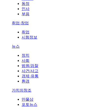
동정
인사
부음
취업·창업
취업
시험정보
뉴스
정치
사회
법원/검찰
사건/사고
경제·유통
환경
가치의창조
만물상
포토뉴스