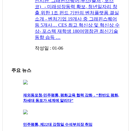
전시관_그래핀스퀘어-부스(출처 ; 포스
코) - 미래성장동력 확보, 청년일자리 창
출 위한 1조 펀드 기반의 벤처플랫폼 결실
소개 - 벤처기업 19개사 중 그래핀스퀘어
등 5개사… CES 최고 혁신상 및 혁신상 수
상- 포스텍 재학생 180여명참관 최신기술
동향 습득 …
작성일 : 01-06
주요 뉴스
재외동포청-민주평통, 평화교육 협력 강화 ․ “한반도 평화,
차세대 동포가 세계에 알리다”
민주평통, 제22대 강창일 수석부의장 취임