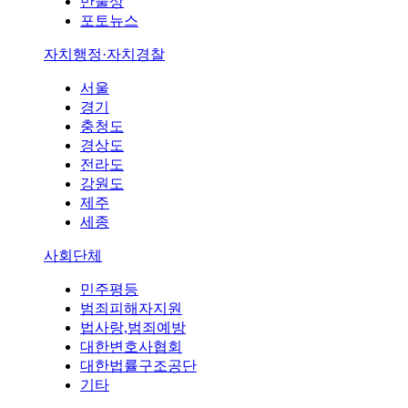
만물상
포토뉴스
자치행정·자치경찰
서울
경기
충청도
경상도
전라도
강원도
제주
세종
사회단체
민주평등
범죄피해자지원
법사랑,범죄예방
대한변호사협회
대한법률구조공단
기타