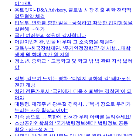
이’ 개최
㈜트릿지- D&A Advisory, 글로벌 시장 진출 위한 전략적
업무협약 체결
법무부, 변화를 향한 믿음 · 공정하고 따뜻한 법치행정을
실현해 나아가
국민 여러분의 성원에 감사합니다
어린이법제관, 법을 배우며 그 소중함을 깨닫다!
교육부⦁한국장학재단, ‘주거안정장학금' 첫 시행…대학
생에 월 최대 20만 원 지원
청소년, 중학교ㆍ고등학교 및 학교 밖 법 관련 자식 넓혀
야
정부, 걸으며 느끼는 평화 ·‘디엠지 평화의 길’ 테마노선
전면 개방
치안 전문가로서 ‘국민에게 더욱 신뢰받는 경찰관’이 되
어야
대통령, 제79주년 광복절 경축사…“북녁 땅으로 우리가
누리는 자유 확장되어야”
가족 품으로 … 북한에 잡혀간 우리 아빠를 돌려주세요!
소상공인연합회의 ‘국가법령정보센터’ 법령정보 공동
활용 · 접근성 제고
법제처, ‘법제로 하나되는 아시아’를 위한 상생발전 협력