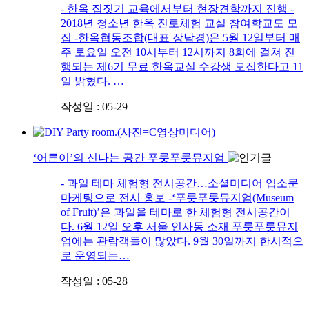
- 한옥 집짓기 교육에서부터 현장견학까지 진행 -
2018년 청소년 한옥 진로체험 교실 참여학교도 모
집 -한옥협동조합(대표 장남경)은 5월 12일부터 매
주 토요일 오전 10시부터 12시까지 8회에 걸쳐 진
행되는 제6기 무료 한옥교실 수강생 모집한다고 11
일 밝혔다. …
작성일 : 05-29
‘어른이’의 신나는 공간 푸룻푸룻뮤지엄
- 과일 테마 체험형 전시공간…소셜미디어 입소문
마케팅으로 전시 홍보 -‘푸룻푸룻뮤지엄(Museum
of Fruit)’은 과일을 테마로 한 체험형 전시공간이
다. 6월 12일 오후 서울 인사동 소재 푸룻푸룻뮤지
엄에는 관람객들이 많았다. 9월 30일까지 한시적으
로 운영되는…
작성일 : 05-28