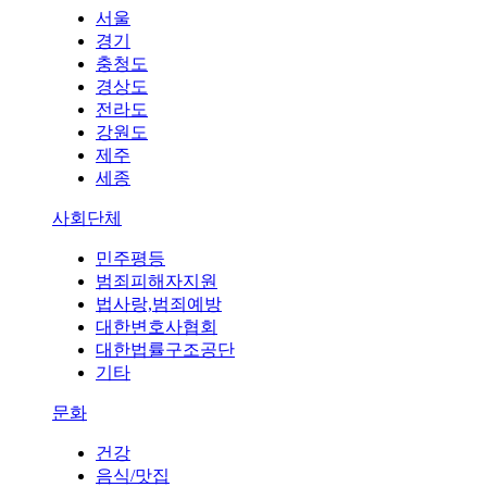
서울
경기
충청도
경상도
전라도
강원도
제주
세종
사회단체
민주평등
범죄피해자지원
법사랑,범죄예방
대한변호사협회
대한법률구조공단
기타
문화
건강
음식/맛집