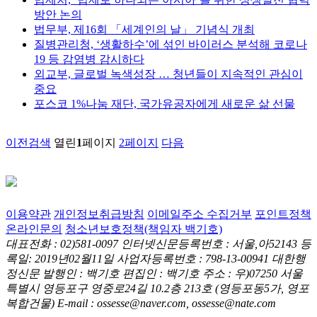
방안 논의
법무부, 제16회 「세계인의 날」 기념식 개최
질병관리청, ‘생활하수’에 섞인 바이러스 분석해 코로나
19 등 감염병 감시하다
외교부, 글로벌 녹색성장 … 청년들이 지속적인 관심이
중요
포스코 1%나눔 재단, 국가유공자에게 새로운 삶 선물
이전검색
열린
1
페이지
2
페이지
다음
이용약관
개인정보취급방침
이메일주소 수집거부
포인트정책
온라인문의
청소년보호정책(책임자 백기호)
대표전화 : 02)581-0097
인터넷신문등록번호 : 서울,아52143
등
록일: 2019년02월11일
사업자등록번호 : 798-13-00941
대한행
정신문 발행인 : 백기호
편집인 : 백기호
주소 : 우)07250 서울
특별시 영등포구 영중로24길 10.2층 213호
(영등포동5가, 영포
복합건물)
E-mail : ossesse@naver.com, ossesse@nate.com