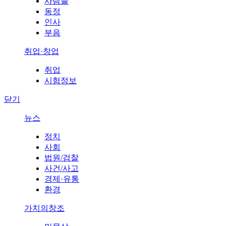
사람들
동정
인사
부음
취업·창업
취업
시험정보
닫기
뉴스
정치
사회
법원/검찰
사건/사고
경제·유통
환경
가치의창조