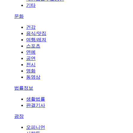
기타
문화
건강
음식/맛집
여행/레져
스포츠
연예
공연
전시
영화
동영상
법률정보
생활법률
판결기사
광장
오피니언