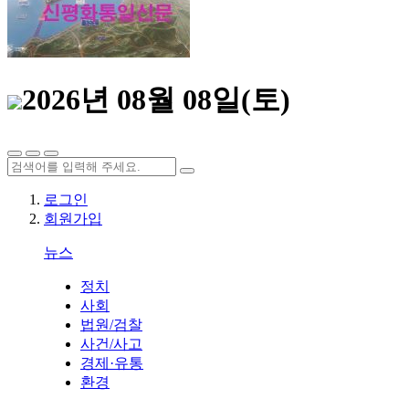
2026년 08월 08일(토)
로그인
회원가입
뉴스
정치
사회
법원/검찰
사건/사고
경제·유통
환경