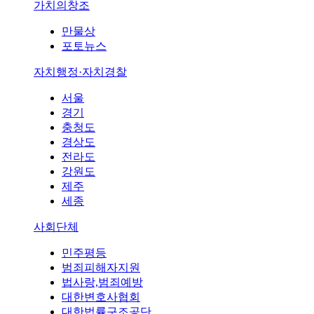
가치의창조
만물상
포토뉴스
자치행정·자치경찰
서울
경기
충청도
경상도
전라도
강원도
제주
세종
사회단체
민주평등
범죄피해자지원
법사랑,범죄예방
대한변호사협회
대한법률구조공단