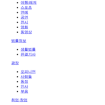
여행/레져
스포츠
연예
공연
전시
영화
동영상
법률정보
생활법률
판결기사
광장
오피니언
사람들
동정
인사
부음
취업·창업