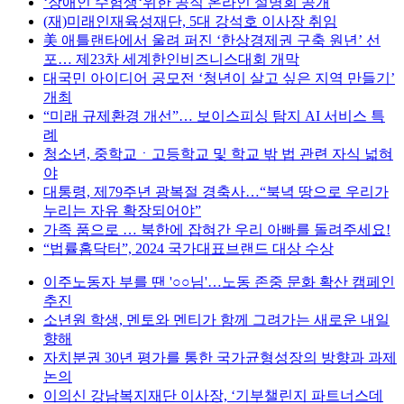
‘장애인 수험생‘위한 공직 온라인 설명회 공개
(재)미래인재육성재단, 5대 강석호 이사장 취임
美 애틀랜타에서 울려 퍼진 ‘한상경제권 구축 원년’ 선
포… 제23차 세계한인비즈니스대회 개막
대국민 아이디어 공모전 ‘청년이 살고 싶은 지역 만들기’
개최
“미래 규제환경 개선”… 보이스피싱 탐지 AI 서비스 특
례
청소년, 중학교ㆍ고등학교 및 학교 밖 법 관련 자식 넓혀
야
대통령, 제79주년 광복절 경축사…“북녁 땅으로 우리가
누리는 자유 확장되어야”
가족 품으로 … 북한에 잡혀간 우리 아빠를 돌려주세요!
“법률홈닥터”, 2024 국가대표브랜드 대상 수상
이주노동자 부를 땐 '○○님'…노동 존중 문화 확산 캠페인
추진
소년원 학생, 멘토와 멘티가 함께 그려가는 새로운 내일
향해
자치분권 30년 평가를 통한 국가균형성장의 방향과 과제
논의
이의신 강남복지재단 이사장, ‘기부챌린지 파트너스데