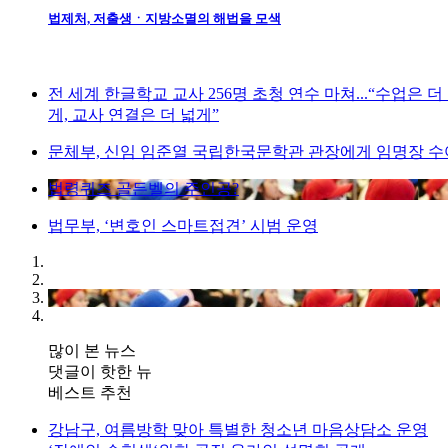
법제처, 저출생ㆍ지방소멸의 해법을 모색
전 세계 한글학교 교사 256명 초청 연수 마쳐...“수업은 더
게, 교사 연결은 더 넓게”
문체부, 신임 임준열 국립한국문학관 관장에게 임명장 수
법령퀴즈 골든벨의 주인공?
법무부, ‘변호인 스마트접견’ 시범 운영
많이 본 뉴스
댓글이 핫한 뉴
베스트 추천
강남구, 여름방학 맞아 특별한 청소년 마음상담소 운영