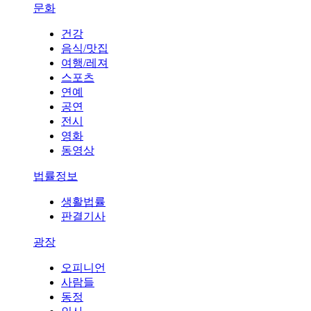
문화
건강
음식/맛집
여행/레져
스포츠
연예
공연
전시
영화
동영상
법률정보
생활법률
판결기사
광장
오피니언
사람들
동정