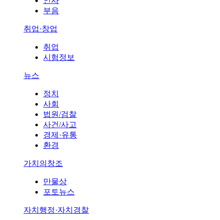
인사
부음
취업·창업
취업
시험정보
뉴스
정치
사회
법원/검찰
사건/사고
경제·유통
환경
가치의창조
만물상
포토뉴스
자치행정·자치경찰