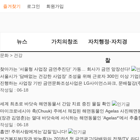
즐겨찾기
로그인
회원가입
뉴스
가치의창조
자치행정·자치경
문화 >
건강
찰
찾아가는 ‘서울형 사업장 금연추진단’ 가동… 회사가 금연 앞장선다!
서울시가 ‘담배없는 건강한 사업장’ 조성을 위해 근로자 300인 이상 
진행하는 사업장 기반 금연문화조성사업은 LG사이언스파크, 문배철강(주)
작성일 : 06-18
세계 최초로 바닷속 해면동물서 간암 치료 증진 물질 확인
마이크로네시아 축(Chuuk) 주에서 채집된 해면동물인 Agelas 사진해면
(장관 김영춘)는 열대 바닷속에 서식하는 해면동물인 ‘Agelas*’에서 추
작성일 : 06-18
흡연! 주위사람에게는‘갑질’입니다!
보건복지부(장관 박능후)는 2018년 첫 금연광고(담배와의 전쟁/TV, 라디