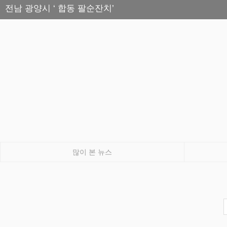
전남 광양시 ‘ 합동 팔순잔치’
많이 본 뉴스