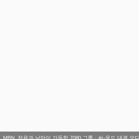
MBN, 젊음과 낭만이 가득한 7080 그룹 · 싸-운드 대결 오