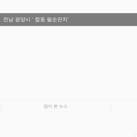
전남 광양시 ‘ 합동 팔순잔치’
많이 본 뉴스