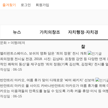
즐겨찾기
로그인
회원가입
뉴스
가치의창조
자치행정·자치경
문화 >
여행/레져
찰
엘리펀트스페이스, 보쉬의 명화 담은 ‘죄의 정원’ 전시 개최
죄의정원 전시실 전경, 2018. 사진: 김상태​- 표창원 강연 등 다양
적인 쾌락의 동산’을 재구성한 ‘죄의 정원(기획 김선혁, 김정욱)’ 전시를 열
작성일 : 06-15
반얀트리 마카오, 여름 휴가 맞이 다채로운 ‘써머 패키지’ 선보여
반얀트리 마카오 풀 사이드 카바나반얀트리 마카오가 여름 휴가를 위해 마
카오는 이용객들의 만족도를 높일 수 있도록 가족·커플·휴양·미식 등 여
작성일 : 06-15