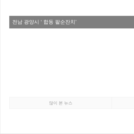
전남 광양시 ‘ 합동 팔순잔치’
많이 본 뉴스