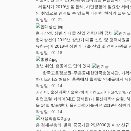
서울시, 월 최대 215만원‘취업디딤돌’뉴딜일자리 5,
서울시가 2019년 올 한해, 시민생활에 필요한 서비
의 취업으로 연계될 수 있도록 다양한 현장의 실무 
작성일 : 01-21
현대상선, 상반기 대졸 신입·경력사원 공채
현대상선이 2019년 상반기 대졸 신입 및 경력사원을 
유창근)이 2019년 상반기 대졸 신입 및 경력사원을
작성일 : 01-18
청년 취업, 홍콩에도 답이 있다
한국고용정보원–주홍콩대한민국총영사관, 기획재정부, 문
아 비즈니스 허브인 홍콩에서 활약할 인재들에게 유
작성일 : 01-14
커리어, 울산과학기술원·하이네켄코리아·SPC삼립·
취업포털 커리어(대표 강석린)가 울산과학기술원, 하
을 14일 발표했다. 울산과학기술원은 2019년 상반
작성일 : 01-14
홍 경제부총리, 올해 공공기관 2만3000명 이상 신규