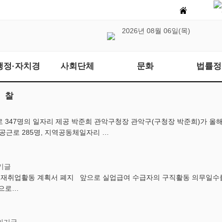
2026년 08월 06일(목)
행정·자치경
사회단체
문화
법률정
찰
 347명의 일자리 제공 박준희 관악구청장 관악구(구청장 박준희)가 올
공근로 285명, 지역공동체일자리 …
재취업활동 계획서 폐지 앞으로 실업급여 수급자의 구직활동 의무일수를 
동으로…