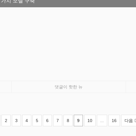
 가치 모델 구축
댓글이 핫한 뉴
2
3
4
5
6
7
8
9
10
...
16
다음