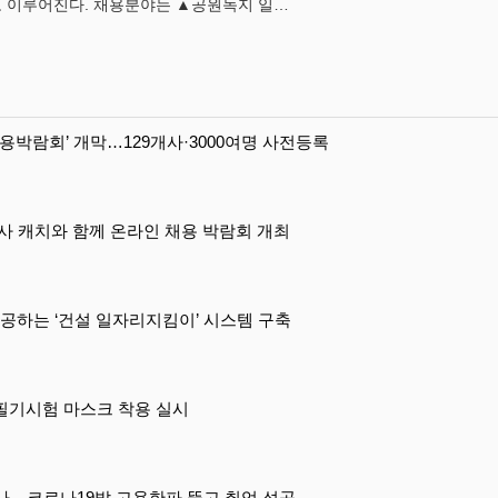
사로 이루어진다. 채용분야는 ▲공원녹지 일…
용박람회’ 개막…129개사·3000여명 사전등록
사 캐치와 함께 온라인 채용 박람회 개최
제공하는 ‘건설 일자리지킴이’ 시스템 구축
 필기시험 마스크 착용 실시
입사…코로나19발 고용한파 뚫고 취업 성공