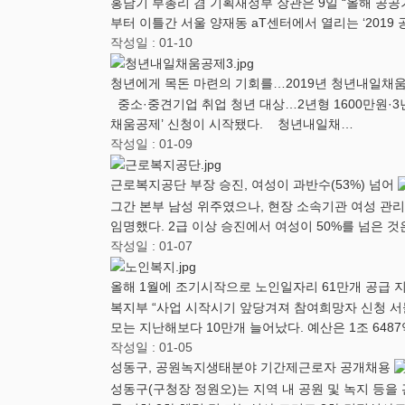
홍남기 부총리 겸 기획재정부 장관은 9일 “올해 공공
부터 이틀간 서울 양재동 aT센터에서 열리는 ‘201
작성일 : 01-10
청년에게 목돈 마련의 기회를…2019년 청년내일채
중소·중견기업 취업 청년 대상…2년형 1600만원·3
채움공제’ 신청이 시작됐다. 청년내일채…
작성일 : 01-09
근로복지공단 부장 승진, 여성이 과반수(53%) 넘어
그간 본부 남성 위주였으나, 현장 소속기관 여성 관리
임명했다. 2급 이상 승진에서 여성이 50%를 넘은 
작성일 : 01-07
올해 1월에 조기시작으로 노인일자리 61만개 공급 지
복지부 “사업 시작시기 앞당겨져 참여희망자 신청 서
모는 지난해보다 10만개 늘어났다. 예산은 1조 64
작성일 : 01-05
성동구, 공원녹지생태분야 기간제근로자 공개채용
성동구(구청장 정원오)는 지역 내 공원 및 녹지 등