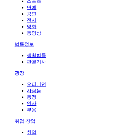
스포츠
연예
공연
전시
영화
동영상
법률정보
생활법률
판결기사
광장
오피니언
사람들
동정
인사
부음
취업·창업
취업