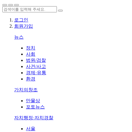
로그인
회원가입
뉴스
정치
사회
법원/검찰
사건/사고
경제·유통
환경
가치의창조
만물상
포토뉴스
자치행정·자치경찰
서울