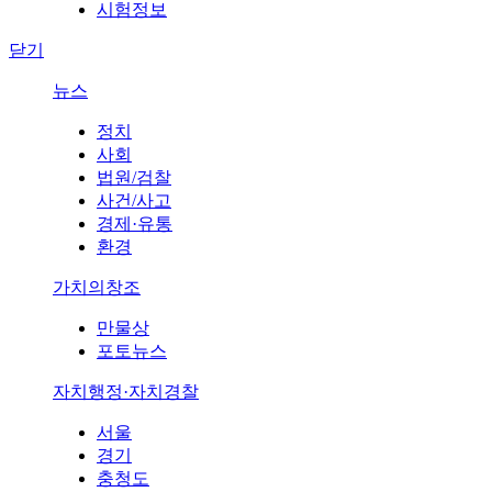
시험정보
닫기
뉴스
정치
사회
법원/검찰
사건/사고
경제·유통
환경
가치의창조
만물상
포토뉴스
자치행정·자치경찰
서울
경기
충청도