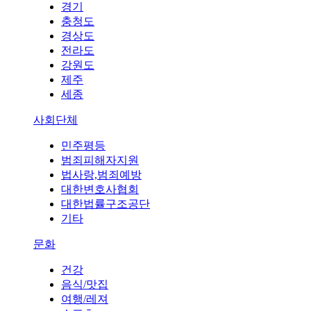
경기
충청도
경상도
전라도
강원도
제주
세종
사회단체
민주평등
범죄피해자지원
법사랑,범죄예방
대한변호사협회
대한법률구조공단
기타
문화
건강
음식/맛집
여행/레져