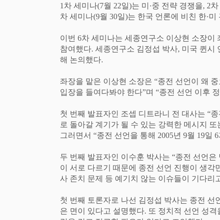
1
차 세미나
(7
월
22
일
)
는 미
·
중 전략 경쟁을
, 2
차
차 세미나
(9
월
30
일
)
는 한국 언론에 비친 한
·
미
이번
6
차 세미나는 세종연구소 이상현 소장이 
참여했다
.
세종연구소 김정섭 박사
,
미국 퀸시
해 논의했다
.
좌장을 맡은 이상현 소장은
“
종전 선언이 왜 
입장을 들여다봐야 한다
”
며
“
종전 선언 이후 
첫 번째 발표자인 조셉 디트라니 전 대사는
“
종
로 돌아갈 계기가 될 수 있는 강력한 메시지 또
그러면서
“
종전 선언을 통해
2005
년
9
월
19
일
6
두 번째 발표자인 이수훈 박사는
“
종전 선언은 
이 서로 다르기 때문에 종전 선언 진행이 생
사 존치 문제 등 예기치 않는 이슈들이 기다리
첫 번째 토론자로 나선 김정섭 박사는 종전 
은 면이 있다고 설명했다
.
또 정치적 선언 성격