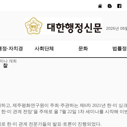
2026년 08
행정·자치경
사회단체
문화
법률정
세미나 개최
찰
원하고
,
제주평화연구원이 주최
·
주관하는 제
6
차
2021
년 한
·
미 싱
 한
·
미 관계 전망
’
을 주제로 올
7
월
22
일
1
차 세미나를 시작해 이
제로 한
·
미 관계 전문가들의 발표
·
토론이 진행되었다
.