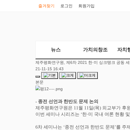
즐겨찾기
로그인
회원가입
뉴스
가치의창조
자치
제주평화연구원, ​​제6차 2021 한·미 싱크탱크 공동 
21-11-15 16:43
본문
-
종전 선언과 한반도 문제 논의
제주평화연구원은
11
월
11
일
(
목
)
외교부가 후
이번 세미나 시리즈는
‘
한
·
미 국내 여론 현황 및
6
차 세미나는
‘
종전 선언과 한반도 문제
’
를 주