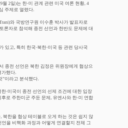
(9
월
2
일
)
는 한
·
미 관계 관련 미국 여론 현황
, 4
심 주제로 열렸다
.
Trani)
와 국방연구원 이수훈 박사가 발표자로
 토론자로 참석해 종전 선언과 한반도 문제에 대
가 있고
,
특히 한국
·
북한
·
미국 등 관련 당사국
서 종전 선언은 북한 김정은 위원장에게 협상으
평가했다
.
것
”
이라고 분석했다
.
북한
·
미국이 종전 선언의 선제 조건에 대한 입장
이후로 주한미군 주둔 문제
,
유엔사와 한
·
미 연합
만
,
북한을 협상 테이블로 오게 하는 것은 쉽지 않
선언을 비핵화 과정과 어떻게 연결할지 전체 그