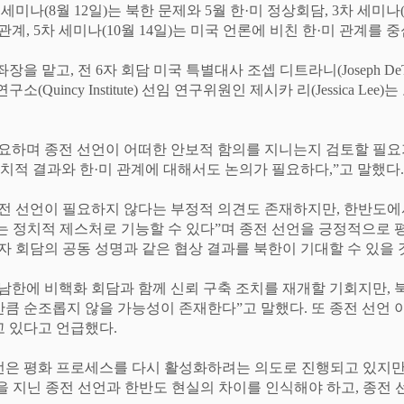
 세미나
(8
월
12
일
)
는 북한 문제와
5
월 한
·
미 정상회담
, 3
차 세미나
 관계
, 5
차 세미나
(10
월
14
일
)
는 미국 언론에 비친 한
·
미 관계를 중
좌장을 맡고
,
전
6
자 회담 미국 특별대사 조셉 디트라니
(Joseph De
 연구소
(Quincy Institute)
선임 연구위원인 제시카 리
(Jessica Lee)
는
중요하며 종전 선언이 어떠한 안보적 함의를 지니는지 검토할 필요
정치적 결과와 한
·
미 관계에 대해서도 논의가 필요하다
,”
고 말했다
.
전 선언이 필요하지 않다는 부정적 의견도 존재하지만
,
한반도에
는 정치적 제스처로 기능할 수 있다
”
며 종전 선언을 긍정적으로 
자 회담의 공동 성명과 같은 협상 결과를 북한이 기대할 수 있을 
남한에 비핵화 회담과 함께 신뢰 구축 조치를 재개할 기회지만
,
각만큼 순조롭지 않을 가능성이 존재한다
”
고 말했다
.
또 종전 선언 
고 있다고 언급했다
.
선언은 평화 프로세스를 다시 활성화하려는 의도로 진행되고 있지
을 지닌 종전 선언과 한반도 현실의 차이를 인식해야 하고
,
종전 