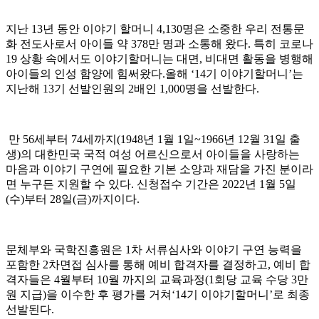
지난
13
년 동안 이야기 할머니
4,130
명은 소중한 우리 전통문
화 전도사로서 아이들 약
378
만 명과 소통해 왔다
.
특히 코로나
19
상황 속에서도 이야기할머니는 대면
,
비대면 활동을 병행해
아이들의 인성 함양에 힘써왔다
.
올해
‘14
기 이야기할머니
’
는
지난해
13
기 선발인원의
2
배인
1,000
명을 선발한다
.
만
56
세부터
74
세까지
(1948
년
1
월
1
일
~1966
년
12
월
31
일 출
생
)
의 대한민국 국적 여성 어르신으로서 아이들을 사랑하는
마음과 이야기 구연에 필요한 기본 소양과 재담을 가진 분이라
면 누구든 지원할 수 있다
.
신청접수 기간은
2022
년
1
월
5
일
(
수
)
부터
28
일
(
금
)
까지이다
.
문체부와 국학진흥원은
1
차 서류심사와 이야기 구연 능력을
포함한
2
차면접 심사를 통해 예비 합격자를 결정하고
,
예비 합
격자들은
4
월부터
10
월 까지의 교육과정
(1
회당 교육 수당
3
만
원 지급
)
을 이수한 후 평가를 거쳐
‘14
기 이야기할머니
’
로 최종
선발된다
.