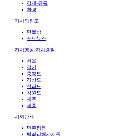
경제·유통
환경
가치의창조
만물상
포토뉴스
자치행정·자치경찰
서울
경기
충청도
경상도
전라도
강원도
제주
세종
사회단체
민주평등
범죄피해자지원