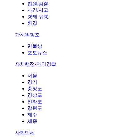
법원/검찰
사건/사고
경제·유통
환경
가치의창조
만물상
포토뉴스
자치행정·자치경찰
서울
경기
충청도
경상도
전라도
강원도
제주
세종
사회단체