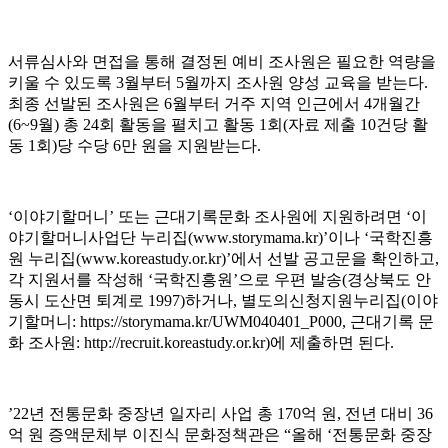
서류심사와 면접을 통해 결정된 예비 조사원은 필요한 역량을
키울 수 있도록
3
월부터
5
월까지 조사원 양성 교육을 받는다
.
최종 선발된 조사원은
6
월부터 거주 지역 인근에서
4
개월간
(6~9
월
)
총
24
회 활동을 펼치고 활동
1
회
(
자료 제출
10
건당 활
동
1
회
)
당 수당
6
만 원을 지원받는다
.
‘
이야기할머니
’
또는 근대기록문화 조사원에 지원하려면
‘
이
야기할머니사업단 누리집
(www.storymama.kr)’
이나
‘
국학진흥
원 누리집
(www.koreastudy.or.kr)’
에서 선발 공고문을 확인하고
,
각 지원서를 작성해
‘
국학진흥원
’
으로 우편 발송
(
경상북도 안
동시 도산면 퇴계로
1997)
하거나
,
별도의신청지원누리집
(
이야
기할머니
: https://storymama.kr/UWM040401_P000,
근대기록 문
화 조사원
: http://recruit.koreastudy.or.kr)
에 제출하면 된다
.
’22
년 전통문화 중장년 일자리 사업 총
170
억 원
,
전년 대비
36
억 원 증액문체부 이진식 문화정책관은
“
올해
‘
전통문화 중장