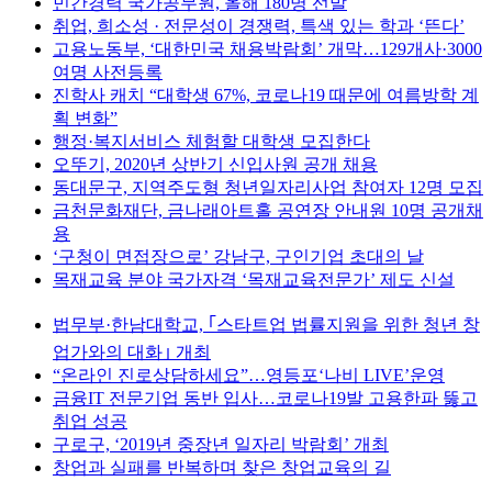
민간경력 국가공무원, 올해 180명 선발
취업, 희소성 · 전문성이 경쟁력, 특색 있는 학과 ‘뜬다’
고용노동부, ‘대한민국 채용박람회’ 개막…129개사·3000
여명 사전등록
진학사 캐치 “대학생 67%, 코로나19 때문에 여름방학 계
획 변화”
행정·복지서비스 체험할 대학생 모집한다
오뚜기, 2020년 상반기 신입사원 공개 채용
동대문구, 지역주도형 청년일자리사업 참여자 12명 모집
금천문화재단, 금나래아트홀 공연장 안내원 10명 공개채
용
‘구청이 면접장으로’ 강남구, 구인기업 초대의 날
목재교육 분야 국가자격 ‘목재교육전문가’ 제도 신설
법무부·한남대학교, ｢스타트업 법률지원을 위한 청년 창
업가와의 대화｣ 개최
“온라인 진로상담하세요”…영등포‘나비 LIVE’운영
금융IT 전문기업 동반 입사…코로나19발 고용한파 뚫고
취업 성공
구로구, ‘2019년 중장년 일자리 박람회’ 개최
창업과 실패를 반복하며 찾은 창업교육의 길