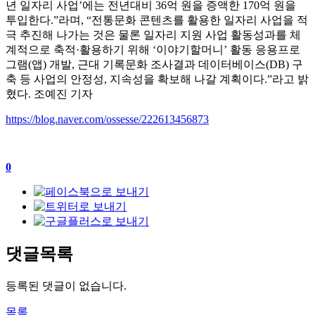
년 일자리 사업
’
에는 전년대비
36
억 원을 증액한
170
억 원을
투입한다
.”
라며
, “
전통문화 콘텐츠를 활용한 일자리 사업을 적
극 추진해 나가는 것은 물론 일자리 지원 사업 활동성과를 체
계적으로 축적
·
활용하기 위해
‘
이야기할머니
’
활동 응용프로
그램
(
앱
)
개발
,
근대 기록문화 조사결과 데이터베이스
(DB)
구
축 등 사업의 안정성
,
지속성을 확보해 나갈 계획이다
.”
라고 밝
혔다
.
조예진 기자
https://blog.naver.com/ossesse/222613456873
0
댓글목록
등록된 댓글이 없습니다.
목록