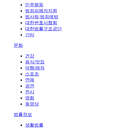
민주평등
범죄피해자지원
법사랑,범죄예방
대한변호사협회
대한법률구조공단
기타
문화
건강
음식/맛집
여행/레져
스포츠
연예
공연
전시
영화
동영상
법률정보
생활법률