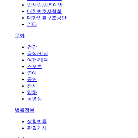
법사랑,범죄예방
대한변호사협회
대한법률구조공단
기타
문화
건강
음식/맛집
여행/레져
스포츠
연예
공연
전시
영화
동영상
법률정보
생활법률
판결기사