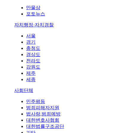
만물상
포토뉴스
자치행정·자치경찰
서울
경기
충청도
경상도
전라도
강원도
제주
세종
사회단체
민주평등
범죄피해자지원
법사랑,범죄예방
대한변호사협회
대한법률구조공단
기타