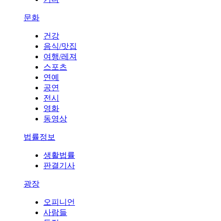
문화
건강
음식/맛집
여행/레져
스포츠
연예
공연
전시
영화
동영상
법률정보
생활법률
판결기사
광장
오피니언
사람들