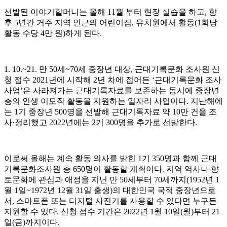
선발된 이야기할머니는 올해
11
월 부터 현장 실습을 하고
,
향
후
5
년간 거주 지역 인근의 어린이집
,
유치원에서 활동
(1
회당
활동 수당
4
만 원
)
하게 된다
.
1. 10.~21.
만
50
세
~70
세 중장년 대상
,
근대기록문화 조사원 신
청 접수
2021
년에 시작해
2
년 차에 접어든
‘
근대기록문화 조사
사업
’
은 사라져가는 근대기록자료를 보존하는 동시에 중장년
층의 인생 이모작 활동을 지원하는 일자리 사업이다
.
지난해에
는
1
기 중장년
500
명을 선발해 근대기록자료 약
10
만 건을 조
사
·
정리했고
2022
년에는
2
기
300
명을 추가로 선발한다
.
이로써 올해는 계속 활동 의사를 밝힌
1
기
350
명과 함께 근대
기록문화조사원 총
650
명이 활동할 계획이다
.
지역 역사나 향
토문화에 관심과 애정을 지닌 만
50
세부터
70
세까지
(1952
년
1
월
1
일
~1972
년
12
월
31
일 출생
)
의 대한민국 국적 중장년으로
서
,
스마트폰 또는 디지털 사진기를 사용할 수 있다면 누구든
지원할 수 있다
.
신청 접수 기간은
2022
년
1
월
10
일
(
월
)
부터
21
일
(
금
)
까지이다
.