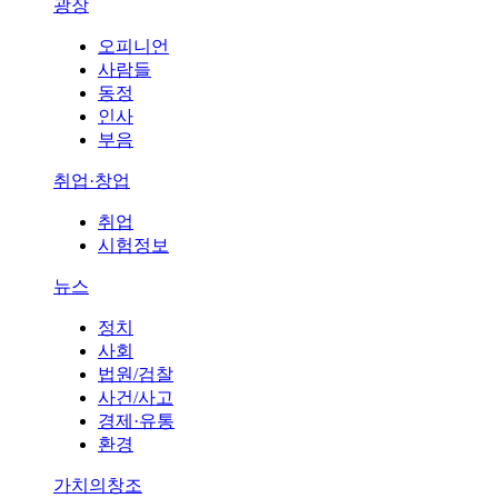
광장
오피니언
사람들
동정
인사
부음
취업·창업
취업
시험정보
뉴스
정치
사회
법원/검찰
사건/사고
경제·유통
환경
가치의창조