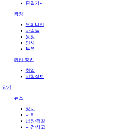
판결기사
광장
오피니언
사람들
동정
인사
부음
취업·창업
취업
시험정보
닫기
뉴스
정치
사회
법원/검찰
사건/사고