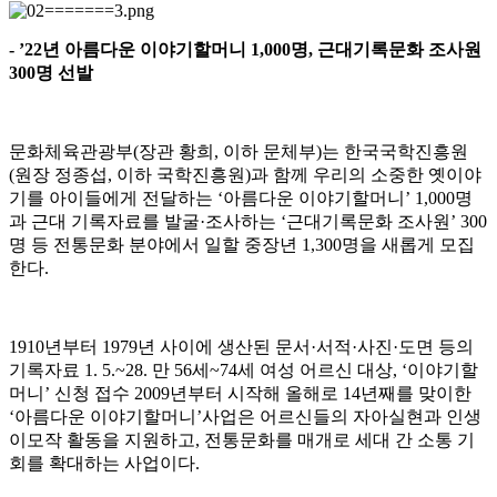
- ’22
년 아름다운 이야기할머니
1,000
명
,
근대기록문화 조사원
300
명 선발
문화체육관광부
(
장관 황희
,
이하 문체부
)
는 한국국학진흥원
(
원장 정종섭
,
이하 국학진흥원
)
과 함께 우리의 소중한 옛이야
기를 아이들에게 전달하는
‘
아름다운 이야기할머니
’ 1,000
명
과 근대 기록자료를 발굴
·
조사하는
‘
근대기록문화 조사원
’ 300
명 등 전통문화 분야에서 일할 중장년
1,300
명을 새롭게 모집
한다
.
1910
년부터
1979
년 사이에 생산된 문서
·
서적
·
사진
·
도면 등의
기록자료
1. 5.~28.
만
56
세
~74
세 여성 어르신 대상
, ‘
이야기할
머니
’
신청 접수
2009
년부터 시작해 올해로
14
년째를 맞이한
‘
아름다운 이야기할머니
’
사업은 어르신들의 자아실현과 인생
이모작 활동을 지원하고
,
전통문화를 매개로 세대 간 소통 기
회를 확대하는 사업이다
.