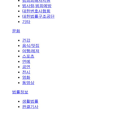
범죄피해자지원
법사랑,범죄예방
대한변호사협회
대한법률구조공단
기타
문화
건강
음식/맛집
여행/레져
스포츠
연예
공연
전시
영화
동영상
법률정보
생활법률
판결기사