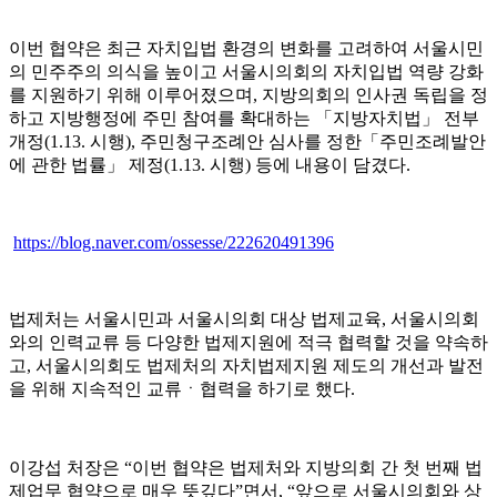
이번 협약은 최근 자치입법 환경의 변화를 고려하여 서울시민
의 민주주의 의식을 높이고 서울시의회의 자치입법 역량 강화
를 지원하기 위해 이루어졌으며
,
지방의회의 인사권 독립을 정
하고 지방행정에 주민 참여를 확대하는
「
지방자치법
」
전부
개정
(1.13.
시행
),
주민청구조례안 심사를 정한
「
주민조례발안
에 관한 법률
」
제정
(1.13.
시행
)
등에 내용이 담겼다
.
https://blog.naver.com/ossesse/222620491396
법제처는 서울시민과 서울시의회 대상 법제교육
,
서울시의회
와의 인력교류 등 다양한 법제지원에 적극 협력할 것을 약속하
고
,
서울시의회도 법제처의 자치법제지원 제도의 개선과 발전
을 위해 지속적인 교류
ㆍ
협력을 하기로 했다
.
이강섭 처장은
“
이번 협약은 법제처와 지방의회 간 첫 번째 법
제업무 협약으로 매우 뜻깊다
”
면서
, “
앞으로 서울시의회와 상