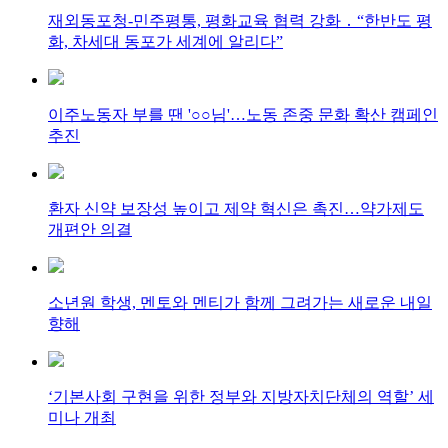
재외동포청-민주평통, 평화교육 협력 강화 ․ “한반도 평
화, 차세대 동포가 세계에 알리다”
이주노동자 부를 땐 '○○님'…노동 존중 문화 확산 캠페인
추진
환자 신약 보장성 높이고 제약 혁신은 촉진…약가제도
개편안 의결
소년원 학생, 멘토와 멘티가 함께 그려가는 새로운 내일
향해
‘기본사회 구현을 위한 정부와 지방자치단체의 역할’ 세
미나 개최