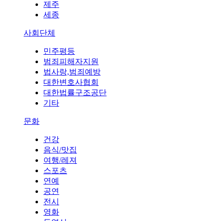
제주
세종
사회단체
민주평등
범죄피해자지원
법사랑,범죄예방
대한변호사협회
대한법률구조공단
기타
문화
건강
음식/맛집
여행/레져
스포츠
연예
공연
전시
영화