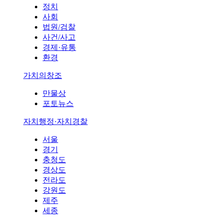
정치
사회
법원/검찰
사건/사고
경제·유통
환경
가치의창조
만물상
포토뉴스
자치행정·자치경찰
서울
경기
충청도
경상도
전라도
강원도
제주
세종