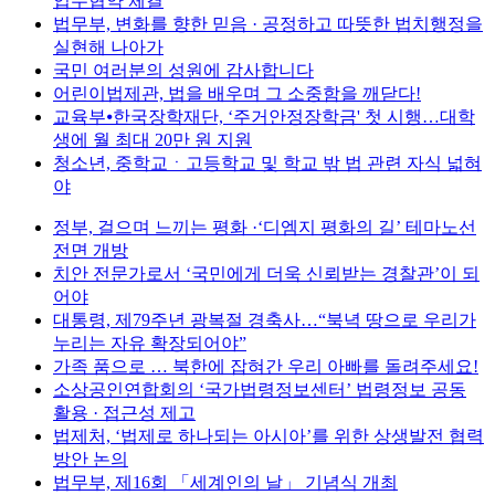
업무협약 체결
법무부, 변화를 향한 믿음 · 공정하고 따뜻한 법치행정을
실현해 나아가
국민 여러분의 성원에 감사합니다
어린이법제관, 법을 배우며 그 소중함을 깨닫다!
교육부⦁한국장학재단, ‘주거안정장학금' 첫 시행…대학
생에 월 최대 20만 원 지원
청소년, 중학교ㆍ고등학교 및 학교 밖 법 관련 자식 넓혀
야
정부, 걸으며 느끼는 평화 ·‘디엠지 평화의 길’ 테마노선
전면 개방
치안 전문가로서 ‘국민에게 더욱 신뢰받는 경찰관’이 되
어야
대통령, 제79주년 광복절 경축사…“북녁 땅으로 우리가
누리는 자유 확장되어야”
가족 품으로 … 북한에 잡혀간 우리 아빠를 돌려주세요!
소상공인연합회의 ‘국가법령정보센터’ 법령정보 공동
활용 · 접근성 제고
법제처, ‘법제로 하나되는 아시아’를 위한 상생발전 협력
방안 논의
법무부, 제16회 「세계인의 날」 기념식 개최