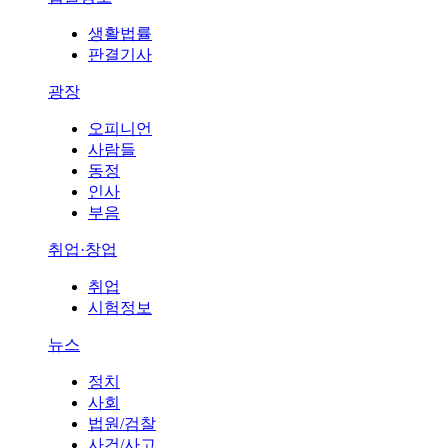
생활법률
판결기사
광장
오피니언
사람들
동정
인사
부음
취업·창업
취업
시험정보
뉴스
정치
사회
법원/검찰
사건/사고