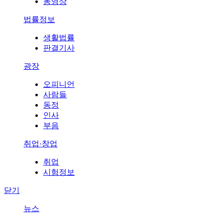
동영상
법률정보
생활법률
판결기사
광장
오피니언
사람들
동정
인사
부음
취업·창업
취업
시험정보
닫기
뉴스