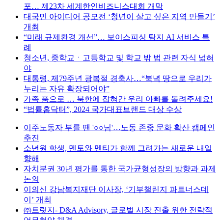
포… 제23차 세계한인비즈니스대회 개막
대국민 아이디어 공모전 ‘청년이 살고 싶은 지역 만들기’
개최
“미래 규제환경 개선”… 보이스피싱 탐지 AI 서비스 특
례
청소년, 중학교ㆍ고등학교 및 학교 밖 법 관련 자식 넓혀
야
대통령, 제79주년 광복절 경축사…“북녁 땅으로 우리가
누리는 자유 확장되어야”
가족 품으로 … 북한에 잡혀간 우리 아빠를 돌려주세요!
“법률홈닥터”, 2024 국가대표브랜드 대상 수상
이주노동자 부를 땐 '○○님'…노동 존중 문화 확산 캠페인
추진
소년원 학생, 멘토와 멘티가 함께 그려가는 새로운 내일
향해
자치분권 30년 평가를 통한 국가균형성장의 방향과 과제
논의
이의신 강남복지재단 이사장, ‘기부챌린지 파트너스데
이’ 개최
㈜트릿지- D&A Advisory, 글로벌 시장 진출 위한 전략적