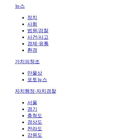
뉴스
정치
사회
법원/검찰
사건/사고
경제·유통
환경
가치의창조
만물상
포토뉴스
자치행정·자치경찰
서울
경기
충청도
경상도
전라도
강원도