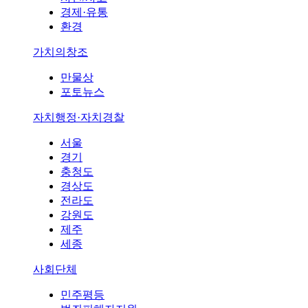
경제·유통
환경
가치의창조
만물상
포토뉴스
자치행정·자치경찰
서울
경기
충청도
경상도
전라도
강원도
제주
세종
사회단체
민주평등