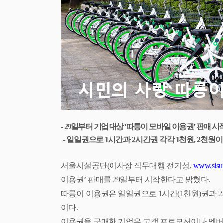
-
29
일부터 기업 대상
‘
따릉이 모바일 이용권
’
판매 시
-
일일권으로
1
시간과
2
시간권 각각
1
천원
, 2
천원이
서울시설공단
(
이사장 직무대행 전기성
,
www.sisul
이용권
’
판매를
29
일부터 시작한다고 밝혔다
.
따릉이 이용권은 일일권으로
1
시간
(1
천원
)
권과
2
이다
.
이용권을 구매한 기업은 고객 프로모션이나 멤