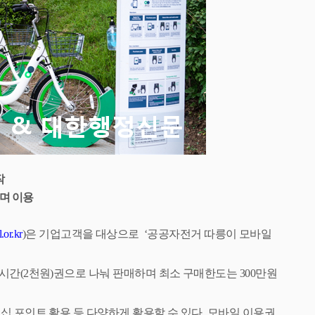
작
며 이용
.or.kr
)
은 기업고객을 대상으로
‘
공공자전거 따릉이 모바일
시간
(2
천원
)
권으로 나눠 판매하며
최소 구매한도는
300
만원
버
십 포인트 활용 등 다양하게 활용할 수 있다
.
모바일 이용권