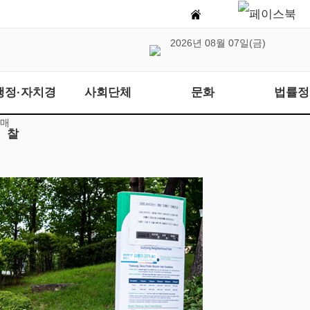
2026년 08월 07일(금)
행정·자치경
사회단체
문화
법률정
판매
찰