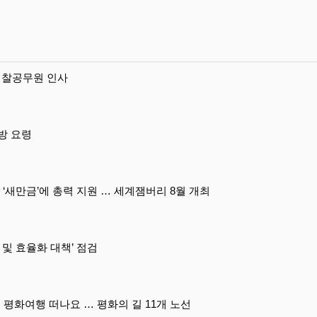
 검찰공무원 인사
방 요령
여명 ‘새만금’에 총력 지원 … 세계잼버리 8월 개최
 및 효율화 대책’ 점검
DMZ(디엠지) 비무장지대 평화여행 떠나요 … 평화의 길 11개 노선