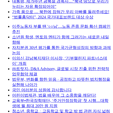
대통령, 제79주년 광복절 경축사…“북녁 땅으로 우리가
누리는 자유 확장되어야”
가족 품으로 … 북한에 잡혀간 우리 아빠를 돌려주세요!
“법률홈닥터”, 2024 국가대표브랜드 대상 수상
이주노동자 부를 땐 '○○님'…노동 존중 문화 확산 캠페인
추진
소년원 학생, 멘토와 멘티가 함께 그려가는 새로운 내일
향해
자치분권 30년 평가를 통한 국가균형성장의 방향과 과제
논의
이의신 강남복지재단 이사장, ‘기부챌린지 파트너스데
이’ 개최
㈜트릿지- D&A Advisory, 글로벌 시장 진출 위한 전략적
업무협약 체결
법무부, 변화를 향한 믿음 · 공정하고 따뜻한 법치행정을
실현해 나아가
국민 여러분의 성원에 감사합니다
어린이법제관, 법을 배우며 그 소중함을 깨닫다!
교육부⦁한국장학재단, ‘주거안정장학금' 첫 시행…대학
생에 월 최대 20만 원 지원
청소년, 중학교ㆍ고등학교 및 학교 밖 법 관련 자식 넓혀