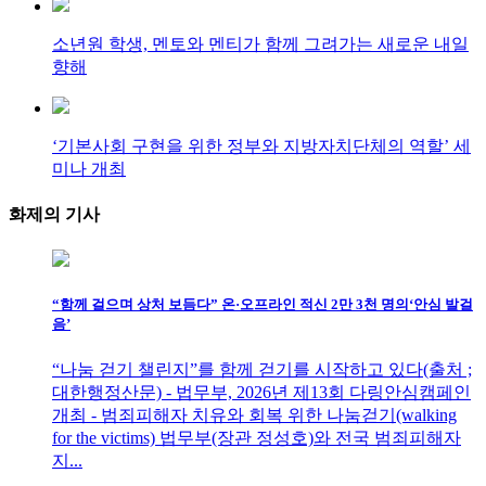
소년원 학생, 멘토와 멘티가 함께 그려가는 새로운 내일
향해
‘기본사회 구현을 위한 정부와 지방자치단체의 역할’ 세
미나 개최
화제의
기사
“함께 걸으며 상처 보듬다” 온·오프라인 적신 2만 3천 명의‘안심 발걸
음’
“나눔 걷기 챌린지”를 함께 걷기를 시작하고 있다(출처 ;
대한행정산문) - 법무부, 2026년 제13회 다링안심캠페인
개최 - 범죄피해자 치유와 회복 위한 나눔걷기(walking
for the victims) 법무부(장관 정성호)와 전국 범죄피해자
지...