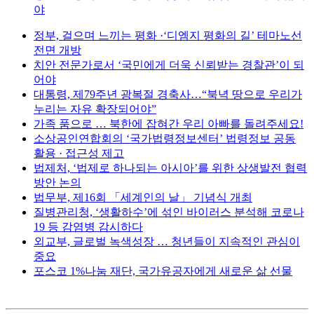
야
정부, 걸으며 느끼는 평화 ·‘디엠지 평화의 길’ 테마노선
전면 개방
치안 전문가로서 ‘국민에게 더욱 신뢰받는 경찰관’이 되
어야
대통령, 제79주년 광복절 경축사…“북녁 땅으로 우리가
누리는 자유 확장되어야”
가족 품으로 … 북한에 잡혀간 우리 아빠를 돌려주세요!
소상공인연합회의 ‘국가법령정보센터’ 법령정보 공동
활용 · 접근성 제고
법제처, ‘법제로 하나되는 아시아’를 위한 상생발전 협력
방안 논의
법무부, 제16회 「세계인의 날」 기념식 개최
질병관리청, ‘생활하수’에 섞인 바이러스 분석해 코로나
19 등 감염병 감시하다
외교부, 글로벌 녹색성장 … 청년들이 지속적인 관심이
중요
포스코 1%나눔 재단, 국가유공자에게 새로운 삶 선물