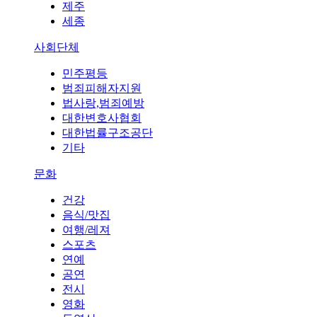
제주
세종
사회단체
민주평등
범죄피해자지원
법사랑,범죄예방
대한변호사협회
대한법률구조공단
기타
문화
건강
음식/맛집
여행/레져
스포츠
연예
공연
전시
영화