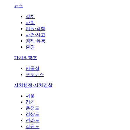
뉴스
정치
사회
법원/검찰
사건/사고
경제·유통
환경
가치의창조
만물상
포토뉴스
자치행정·자치경찰
서울
경기
충청도
경상도
전라도
강원도