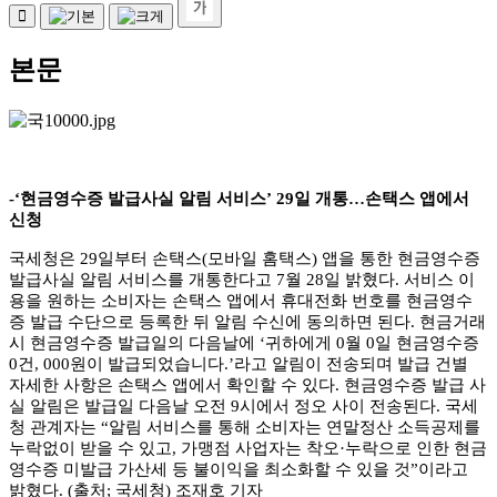
본문
-‘
현금영수증 발급사실 알림 서비스
’ 29
일 개통
…
손택스 앱에서
신청
국세청은
29
일부터 손택스
(
모바일 홈택스
)
앱을 통한 현금영수증
발급사실 알림 서비스를 개통한다고
7
월
28
일 밝혔다
.
서비스 이
용을 원하는 소비자는 손택스 앱에서 휴대전화 번호를 현금영수
증 발급 수단으로 등록한 뒤 알림 수신에 동의하면 된다
.
현금거래
시 현금영수증 발급일의 다음날에
‘
귀하에게
0
월
0
일 현금영수증
0
건
, 000
원이 발급되었습니다
.’
라고 알림이 전송되며 발급 건별
자세한 사항은 손택스 앱에서 확인할 수 있다
.
현금영수증 발급 사
실 알림은 발급일 다음날 오전
9
시에서 정오 사이 전송된다
.
국세
청 관계자는
“
알림 서비스를 통해 소비자는 연말정산 소득공제를
누락없이 받을 수 있고
,
가맹점 사업자는 착오
·
누락으로 인한 현금
영수증 미발급 가산세 등 불이익을 최소화할 수 있을 것
”
이라고
밝혔다
. (
출처
;
국세청
)
조재호 기자