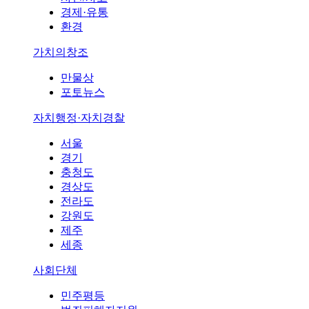
경제·유통
환경
가치의창조
만물상
포토뉴스
자치행정·자치경찰
서울
경기
충청도
경상도
전라도
강원도
제주
세종
사회단체
민주평등