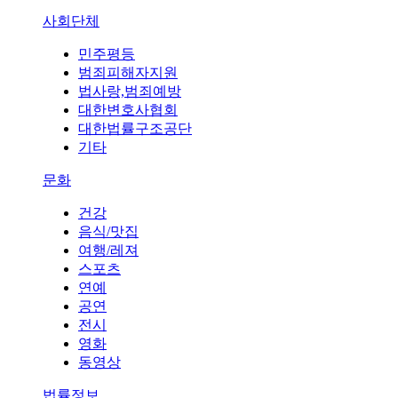
사회단체
민주평등
범죄피해자지원
법사랑,범죄예방
대한변호사협회
대한법률구조공단
기타
문화
건강
음식/맛집
여행/레져
스포츠
연예
공연
전시
영화
동영상
법률정보