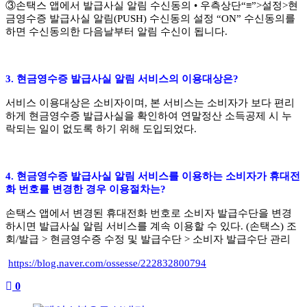
③
손택스 앱에서 발급사실 알림 수신동의
•
우측상단
“
≡
”>
설정
>
현
금영수증 발급사실 알림
(PUSH)
수신동의 설정
“ON”
수신동의를
하면 수신동의한 다음날부터 알림 수신이 됩니다
.
3.
현금영수증 발급사실 알림 서비스의 이용대상은
?
서비스 이용대상은 소비자이며
,
본 서비스는 소비자가 보다 편리
하게 현금영수증 발급사실을 확인하여 연말정산 소득공제 시 누
락되는 일이 없도록 하기 위해 도입되었다
.
4.
현금영수증 발급사실 알림 서비스를 이용하는 소비자가 휴대전
화 번호를 변경한 경우 이용절차는
?
손택스 앱에서 변경된 휴대전화 번호로 소비자 발급수단을 변경
하시면 발급사실 알림 서비스를 계속 이용할 수 있다
. (
손택스
)
조
회
/
발급
>
현금영수증 수정 및 발급수단
>
소비자 발급수단 관리
https://blog.naver.com/ossesse/222832800794
0