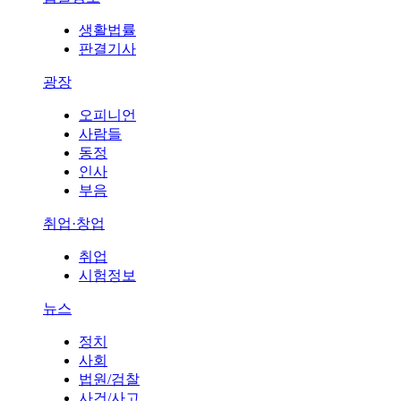
생활법률
판결기사
광장
오피니언
사람들
동정
인사
부음
취업·창업
취업
시험정보
뉴스
정치
사회
법원/검찰
사건/사고