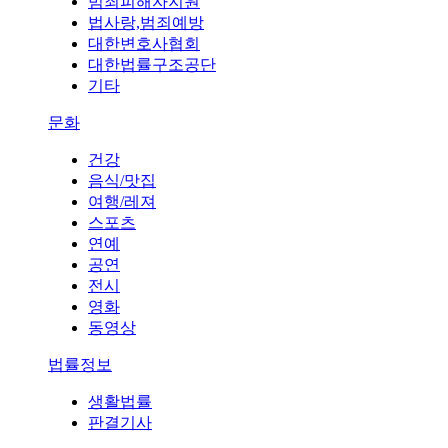
범죄피해자지원
법사랑,범죄예방
대한변호사협회
대한법률구조공단
기타
문화
건강
음식/맛집
여행/레져
스포츠
연예
공연
전시
영화
동영상
법률정보
생활법률
판결기사