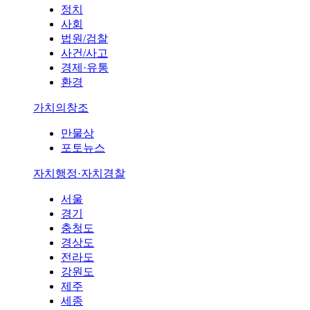
정치
사회
법원/검찰
사건/사고
경제·유통
환경
가치의창조
만물상
포토뉴스
자치행정·자치경찰
서울
경기
충청도
경상도
전라도
강원도
제주
세종