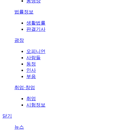
동영상
법률정보
생활법률
판결기사
광장
오피니언
사람들
동정
인사
부음
취업·창업
취업
시험정보
닫기
뉴스