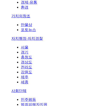
경제·유통
환경
가치의창조
만물상
포토뉴스
자치행정·자치경찰
서울
경기
충청도
경상도
전라도
강원도
제주
세종
사회단체
민주평등
범죄피해자지원