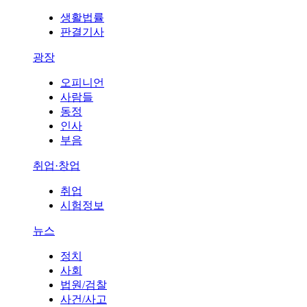
생활법률
판결기사
광장
오피니언
사람들
동정
인사
부음
취업·창업
취업
시험정보
뉴스
정치
사회
법원/검찰
사건/사고