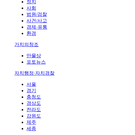
정치
사회
법원/검찰
사건/사고
경제·유통
환경
가치의창조
만물상
포토뉴스
자치행정·자치경찰
서울
경기
충청도
경상도
전라도
강원도
제주
세종