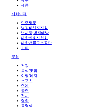
제주
세종
사회단체
민주평등
범죄피해자지원
법사랑,범죄예방
대한변호사협회
대한법률구조공단
기타
문화
건강
음식/맛집
여행/레져
스포츠
연예
공연
전시
영화
동영상