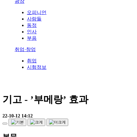
광장
오피니언
사람들
동정
인사
부음
취업·창업
취업
시험정보
기고 - ’부메랑’ 효과
22-10-12 14:12
본문