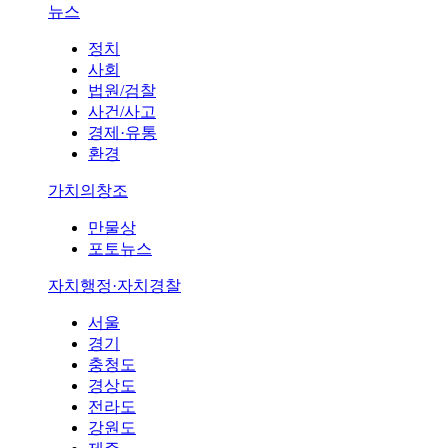
뉴스
정치
사회
법원/검찰
사건/사고
경제·유통
환경
가치의창조
만물상
포토뉴스
자치행정·자치경찰
서울
경기
충청도
경상도
전라도
강원도