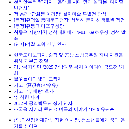
천리안부터 5G까지…온택트 시대 맞아 살펴본 ‘디지털
변천사’
정 총리 ‘광화문 아리랑’ 설치미술 특별전 참석
[동정]유덕열 동대문구청장, 성북천 둔치 산책로변 점검
[동정]유동균 마포구청장
참좋은 지방자치 정책대회에서 'MH마포하우징' 정책 발
표
[인사]검찰 고위 간부 인사
한국도미노피자, 순직 및 공상 소방공무원 자녀 지원을
위해 기부금 전달
강남복지재단,‘2025 강남다운 복지 아이디어 공모전 ’개
최
불꽃놀이의 빛과 그림자
기고- ‘莫須有(막수유)’
기고 - ’부메랑’ 효과
‘심심한 사과’
2022년 공익법무관 정기 인사
조국을 지키려 했던 소녀들의 이야기 ‘1919 유관순’
(재)의천장학재단 남정헌 이사장, 청소년들에게 꿈과 용
기를 심어져