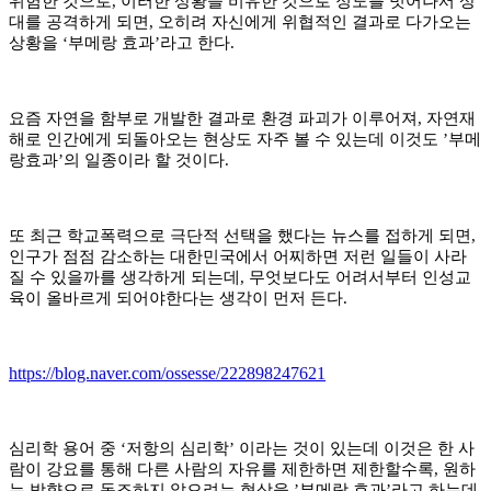
위험한 것으로
,
이러한 상황을 비유한 것으로 정도를 벗어나서 상
대를 공격하게 되면
,
오히려 자신에게 위협적인 결과로 다가오는
상황을
‘
부메랑 효과
’
라고 한다
.
요즘 자연을 함부로 개발한 결과로 환경 파괴가 이루어져
,
자연재
해로 인간에게 되돌아오는 현상도 자주 볼 수 있는데 이것도
’
부메
랑효과
’
의 일종이라 할 것이다
.
또 최근 학교폭력으로 극단적 선택을 했다는 뉴스를 접하게 되면
,
인구가 점점 감소하는 대한민국에서 어찌하면 저런 일들이 사라
질 수 있을까를 생각하게 되는데
,
무엇보다도 어려서부터 인성교
육이 올바르게 되어야한다는 생각이 먼저 든다
.
https://blog.naver.com/ossesse/222898247621
심리학 용어 중
‘
저항의 심리학
’
이라는 것이 있는데 이것은 한 사
람이 강요를 통해 다른 사람의 자유를 제한하면 제한할수록
,
원하
는 방향으로 동조하지 않으려는 현상을
’
부메랑 효과
’
라고 하는데
,