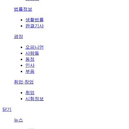
법률정보
생활법률
판결기사
광장
오피니언
사람들
동정
인사
부음
취업·창업
취업
시험정보
닫기
뉴스