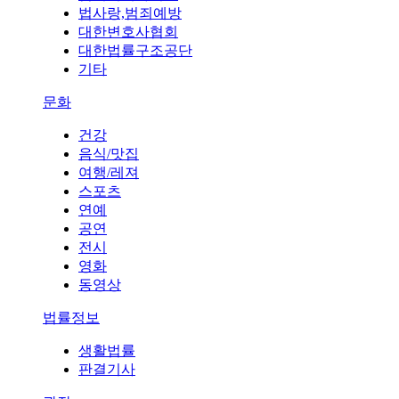
법사랑,범죄예방
대한변호사협회
대한법률구조공단
기타
문화
건강
음식/맛집
여행/레져
스포츠
연예
공연
전시
영화
동영상
법률정보
생활법률
판결기사