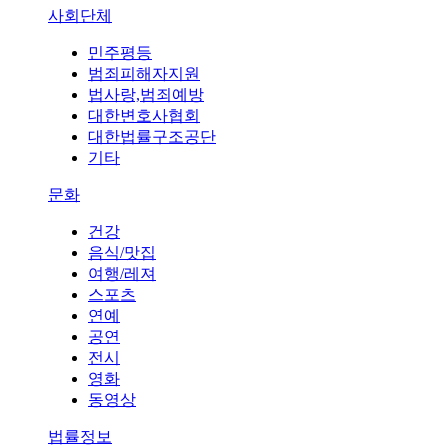
사회단체
민주평등
범죄피해자지원
법사랑,범죄예방
대한변호사협회
대한법률구조공단
기타
문화
건강
음식/맛집
여행/레져
스포츠
연예
공연
전시
영화
동영상
법률정보