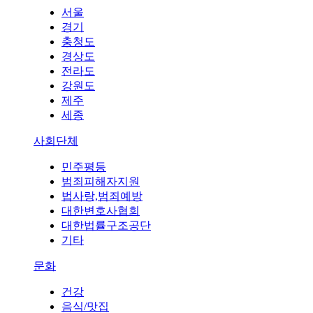
서울
경기
충청도
경상도
전라도
강원도
제주
세종
사회단체
민주평등
범죄피해자지원
법사랑,범죄예방
대한변호사협회
대한법률구조공단
기타
문화
건강
음식/맛집