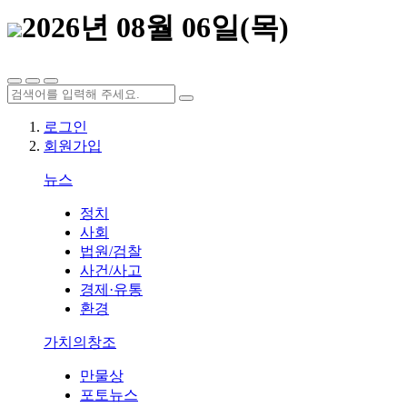
2026년 08월 06일(목)
로그인
회원가입
뉴스
정치
사회
법원/검찰
사건/사고
경제·유통
환경
가치의창조
만물상
포토뉴스