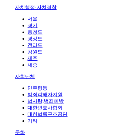
자치행정·자치경찰
서울
경기
충청도
경상도
전라도
강원도
제주
세종
사회단체
민주평등
범죄피해자지원
법사랑,범죄예방
대한변호사협회
대한법률구조공단
기타
문화