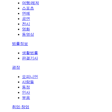
여행/레져
스포츠
연예
공연
전시
영화
동영상
법률정보
생활법률
판결기사
광장
오피니언
사람들
동정
인사
부음
취업·창업