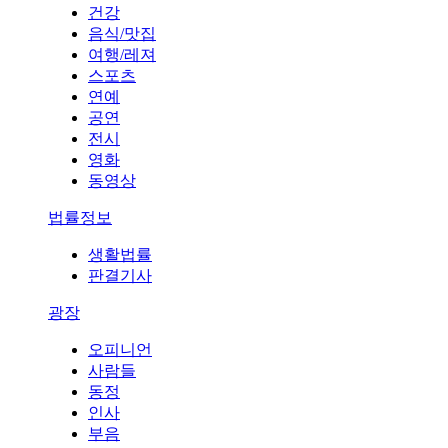
건강
음식/맛집
여행/레져
스포츠
연예
공연
전시
영화
동영상
법률정보
생활법률
판결기사
광장
오피니언
사람들
동정
인사
부음