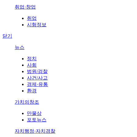
취업·창업
취업
시험정보
닫기
뉴스
정치
사회
법원/검찰
사건/사고
경제·유통
환경
가치의창조
만물상
포토뉴스
자치행정·자치경찰