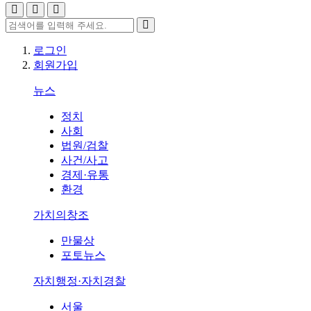
로그인
회원가입
뉴스
정치
사회
법원/검찰
사건/사고
경제·유통
환경
가치의창조
만물상
포토뉴스
자치행정·자치경찰
서울