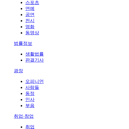
스포츠
연예
공연
전시
영화
동영상
법률정보
생활법률
판결기사
광장
오피니언
사람들
동정
인사
부음
취업·창업
취업