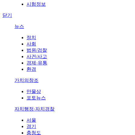
시험정보
닫기
뉴스
정치
사회
법원/검찰
사건/사고
경제·유통
환경
가치의창조
만물상
포토뉴스
자치행정·자치경찰
서울
경기
충청도