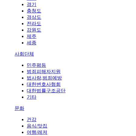
경기
충청도
경상도
전라도
강원도
제주
세종
사회단체
민주평등
범죄피해자지원
법사랑,범죄예방
대한변호사협회
대한법률구조공단
기타
문화
건강
음식/맛집
여행/레져