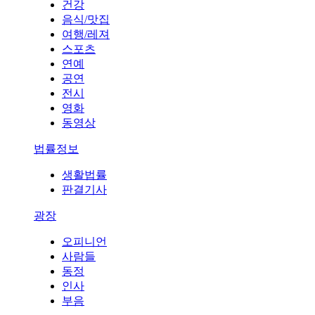
건강
음식/맛집
여행/레져
스포츠
연예
공연
전시
영화
동영상
법률정보
생활법률
판결기사
광장
오피니언
사람들
동정
인사
부음