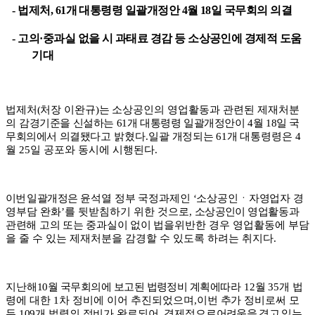
-
법제처
, 61
개 대통령령 일괄개정안
4
월
18
일 국무회의 의결
-
고의
·
중과실 없을 시 과태료 경감 등 소상공인에 경제적 도움
기대
법제처
(
처장 이완규
)
는
소상공인의 영업활동과 관련된 제재처분
의
감경기준을 신설하는
61
개 대통령령 일괄개정안이
4
월
18
일 국
무회의에서 의결됐
다고 밝혔다
.
일괄 개정되는
61
개 대통
령령은
4
월
25
일 공포와 동시에 시행된다
.
이번
일괄개정은
윤석열 정부 국정과제인
‘
소상공인
ㆍ
자영업자 경
영
부담 완화
’
를 뒷받침하기 위한 것으로
,
소상공인이
영업활동과
관련해 고의 또는 중과실이 없이 법을
위반한 경우 영업활동에 부담
을 줄 수 있는 제재처분을 감경할 수 있도록 하려는 취지다
.
지난해
10
월 국무회의에 보고된 법령정비 계획에
따라
12
월
35
개 법
령에 대한
1
차 정비에 이어 추진되었으며
,
이번 추가 정비로써 모
두
109
개 법령의 정비가 완료되어
,
경제적으로
어려움을 겪고 있는