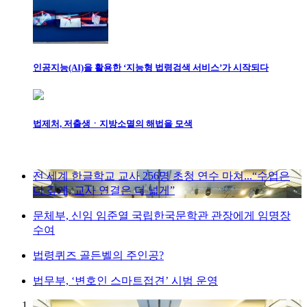
인공지능(AI)을 활용한 ‘지능형 법령검색 서비스’가 시작되다
법제처, 저출생ㆍ지방소멸의 해법을 모색
전 세계 한글학교 교사 256명 초청 연수 마쳐...“수업은
더 깊게, 교사 연결은 더 넓게”
문체부, 신임 임준열 국립한국문학관 관장에게 임명장
수여
법령퀴즈 골든벨의 주인공?
법무부, ‘변호인 스마트접견’ 시범 운영