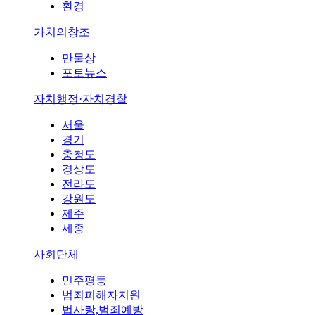
환경
가치의창조
만물상
포토뉴스
자치행정·자치경찰
서울
경기
충청도
경상도
전라도
강원도
제주
세종
사회단체
민주평등
범죄피해자지원
법사랑,범죄예방