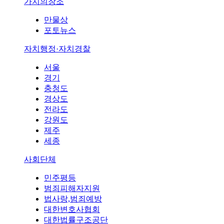
가치의창조
만물상
포토뉴스
자치행정·자치경찰
서울
경기
충청도
경상도
전라도
강원도
제주
세종
사회단체
민주평등
범죄피해자지원
법사랑,범죄예방
대한변호사협회
대한법률구조공단