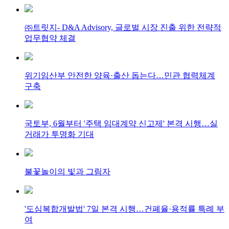
㈜트릿지- D&A Advisory, 글로벌 시장 진출 위한 전략적
업무협약 체결
위기임산부 안전한 양육·출산 돕는다…민관 협력체계
구축
국토부, 6월부터 '주택 임대계약 신고제' 본격 시행…실
거래가 투명화 기대
불꽃놀이의 빛과 그림자
'도심복합개발법' 7일 본격 시행…건폐율·용적률 특례 부
여