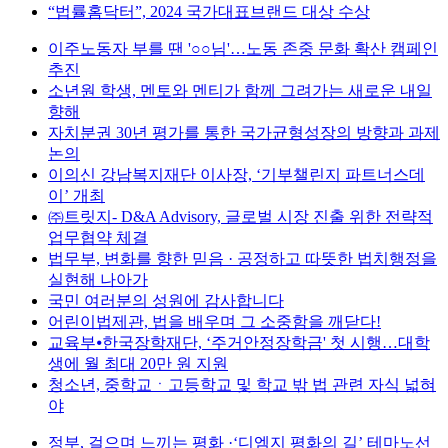
“법률홈닥터”, 2024 국가대표브랜드 대상 수상
이주노동자 부를 땐 '○○님'…노동 존중 문화 확산 캠페인
추진
소년원 학생, 멘토와 멘티가 함께 그려가는 새로운 내일
향해
자치분권 30년 평가를 통한 국가균형성장의 방향과 과제
논의
이의신 강남복지재단 이사장, ‘기부챌린지 파트너스데
이’ 개최
㈜트릿지- D&A Advisory, 글로벌 시장 진출 위한 전략적
업무협약 체결
법무부, 변화를 향한 믿음 · 공정하고 따뜻한 법치행정을
실현해 나아가
국민 여러분의 성원에 감사합니다
어린이법제관, 법을 배우며 그 소중함을 깨닫다!
교육부⦁한국장학재단, ‘주거안정장학금' 첫 시행…대학
생에 월 최대 20만 원 지원
청소년, 중학교ㆍ고등학교 및 학교 밖 법 관련 자식 넓혀
야
정부, 걸으며 느끼는 평화 ·‘디엠지 평화의 길’ 테마노선