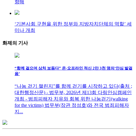
향해
‘기본사회 구현을 위한 정부와 지방자치단체의 역할’ 세
미나 개최
화제의
기사
“함께 걸으며 상처 보듬다” 온·오프라인 적신 2만 3천 명의‘안심 발걸
음’
“나눔 걷기 챌린지”를 함께 걷기를 시작하고 있다(출처 ;
대한행정산문) - 법무부, 2026년 제13회 다링안심캠페인
개최 - 범죄피해자 치유와 회복 위한 나눔걷기(walking
for the victims) 법무부(장관 정성호)와 전국 범죄피해자
지...