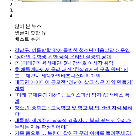
많이 본 뉴스
댓글이 핫한 뉴
베스트 추천
강남구, 여름방학 맞아 특별한 청소년 마음상담소 운영
‘장애인 수험생‘위한 공직 온라인 설명회 공개
(재)미래인재육성재단, 5대 강석호 이사장 취임
美 애틀랜타에서 울려 퍼진 ‘한상경제권 구축 원년’ 선
포… 제23차 세계한인비즈니스대회 개막
대국민 아이디어 공모전 ‘청년이 살고 싶은 지역 만들기’
개최
“미래 규제환경 개선”… 보이스피싱 탐지 AI 서비스 특
례
청소년, 중학교ㆍ고등학교 및 학교 밖 법 관련 자식 넓혀
야
대통령, 제79주년 광복절 경축사…“북녁 땅으로 우리가
누리는 자유 확장되어야”
가족 품으로 … 북한에 잡혀간 우리 아빠를 돌려주세요!