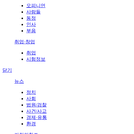
오피니언
사람들
동정
인사
부음
취업·창업
취업
시험정보
닫기
뉴스
정치
사회
법원/검찰
사건/사고
경제·유통
환경