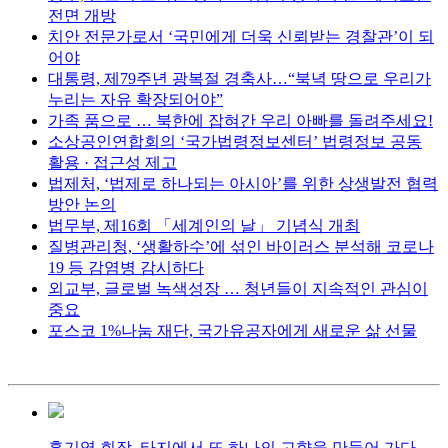
전면 개방
치안 전문가로서 ‘국민에게 더욱 신뢰받는 경찰관’이 되
어야
대통령, 제79주년 광복절 경축사…“북녁 땅으로 우리가
누리는 자유 확장되어야”
가족 품으로 … 북한에 잡혀간 우리 아빠를 돌려주세요!
소상공인연합회의 ‘국가법령정보센터’ 법령정보 공동
활용 · 접근성 제고
법제처, ‘법제로 하나되는 아시아’를 위한 상생발전 협력
방안 논의
법무부, 제16회 「세계인의 날」 기념식 개최
질병관리청, ‘생활하수’에 섞인 바이러스 분석해 코로나
19 등 감염병 감시하다
외교부, 글로벌 녹색성장 … 청년들이 지속적인 관심이
중요
포스코 1%나눔 재단, 국가유공자에게 새로운 삶 선물
홍기영 회장, 타지에서 또 하나의 고향을 만들어 가다