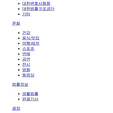
대한변호사협회
대한법률구조공단
기타
문화
건강
음식/맛집
여행/레져
스포츠
연예
공연
전시
영화
동영상
법률정보
생활법률
판결기사
광장