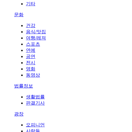
기타
문화
건강
음식/맛집
여행/레져
스포츠
연예
공연
전시
영화
동영상
법률정보
생활법률
판결기사
광장
오피니언
사람들