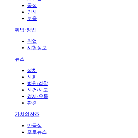
동정
인사
부음
취업·창업
취업
시험정보
뉴스
정치
사회
법원/검찰
사건/사고
경제·유통
환경
가치의창조
만물상
포토뉴스