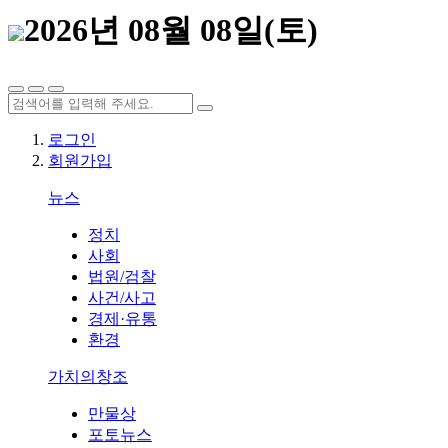
2026년 08월 08일(토)
로그인
회원가입
뉴스
정치
사회
법원/검찰
사건/사고
경제·유통
환경
가치의창조
만물상
포토뉴스