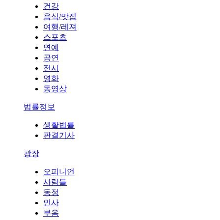
건강
음식/맛집
여행/레져
스포츠
연예
공연
전시
영화
동영상
법률정보
생활법률
판결기사
광장
오피니언
사람들
동정
인사
부음