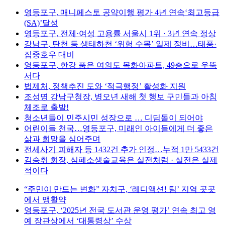
영등포구, 매니페스토 공약이행 평가 4년 연속‘최고등급
(SA)’달성
영등포구, 전체·여성 고용률 서울시 1위 · 3년 연속 정상
강남구, 탄천 등 생태하천 ‘위험 수목’ 일제 정비…태풍·
집중호우 대비
영등포구, 한강 품은 여의도 목화아파트, 49층으로 우뚝
서다
법제처, 정책추진 도와 ‘적극행정’ 활성화 지원
조성명 강남구청장, 병오년 새해 첫 행보 구민들과 아침
체조로 출발!
청소년들이 민주시민 성장으로 … 디딤돌이 되어야
어린이들 천국…영등포구, 미래인 아이들에게 더 좋은
삶과 희망을 심어주며
전세사기 피해자 등 1432건 추가 인정…누적 1만 5433건
김승취 회장, 심폐소생술교육은 실전처럼 · 실전은 실제
적이다
“주민이 만드는 변화” 자치구, ‘레디액션! 팀’ 지역 곳곳
에서 맹활약
영등포구, ‘2025년 전국 도서관 운영 평가’ 연속 최고 영
예 장관상에서 ‘대통령상’ 수상