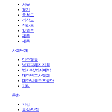
서울
경기
충청도
경상도
전라도
강원도
제주
세종
사회단체
민주평등
범죄피해자지원
법사랑,범죄예방
대한변호사협회
대한법률구조공단
기타
문화
건강
음식/맛집