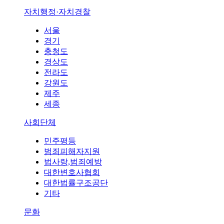
자치행정·자치경찰
서울
경기
충청도
경상도
전라도
강원도
제주
세종
사회단체
민주평등
범죄피해자지원
법사랑,범죄예방
대한변호사협회
대한법률구조공단
기타
문화