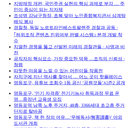
지방재정 개편, 국민주권 실현의 핵심 과제로 부각 … 주
민이 중심이 되는 지자체
조성명 강남구청장, 초복 맞아 노인종합복지관서 삼계탕
배식 봉사
경찰청, 독일 노르트라인베스트팔렌주 경찰과 공동 ·
｢허위조작 콘텐츠 진위여부 판별 시스템｣ 본격 개발 착
수
치열한 경쟁을 뚫고 선발된 미래의 경찰관들 · 사명과 비
전
공직자의 핵심요소, 가장 중요한 덕목 …조직의 신뢰성 ·
청렴
따뜻한 마음을 느낄 수 있는 어린이들 작품전
자치구에 지닌 역사를 찾아서 … 어느 곳이 핫플레이스
영등포구, 유튜브 조회수 1등 공신 ‘공뭔것들’시즌2 공개
영등포구, '인기 자격증' 전기기능사 취득과정 무료 운
영…중장년 교육생 모집
영등포역 남쪽 노후 주거지, 48층, 3366세대 초고층 주거
단지로 탈바꿈
영등포구, 책 한 장의 여유…‘무해독서(無害讀書)’ 야외
도서관 개최