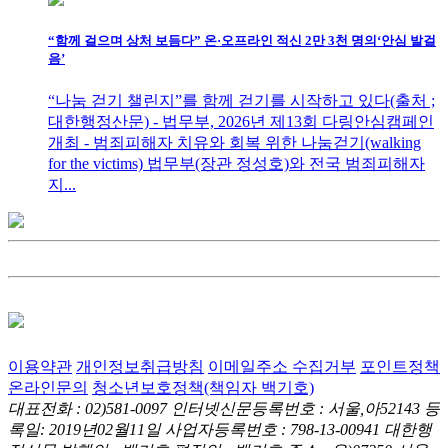
“함께 걸으며 상처 보듬다” 온·오프라인 적신 2만 3천 명의‘안심 발걸
음’
“나눔 걷기 챌린지”를 함께 걷기를 시작하고 있다(출처 ;
대한행정산문) - 법무부, 2026년 제13회 다링안심캠페인
개최 - 범죄피해자 치유와 회복 위한 나눔걷기(walking
for the victims) 법무부(장관 정성호)와 전국 범죄피해자
지...
이용약관
개인정보취급방침
이메일주소 수집거부
포인트정책
온라인문의
청소년보호정책(책임자 백기호)
대표전화 : 02)581-0097
인터넷신문등록번호 : 서울,아52143
등
록일: 2019년02월11일
사업자등록번호 : 798-13-00941
대한행