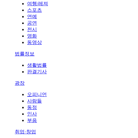
여행/레져
스포츠
연예
공연
전시
영화
동영상
법률정보
생활법률
판결기사
광장
오피니언
사람들
동정
인사
부음
취업·창업