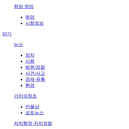
취업·창업
취업
시험정보
닫기
뉴스
정치
사회
법원/검찰
사건/사고
경제·유통
환경
가치의창조
만물상
포토뉴스
자치행정·자치경찰