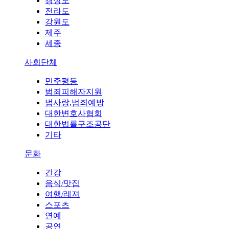
경상도
전라도
강원도
제주
세종
사회단체
민주평등
범죄피해자지원
법사랑,범죄예방
대한변호사협회
대한법률구조공단
기타
문화
건강
음식/맛집
여행/레져
스포츠
연예
공연