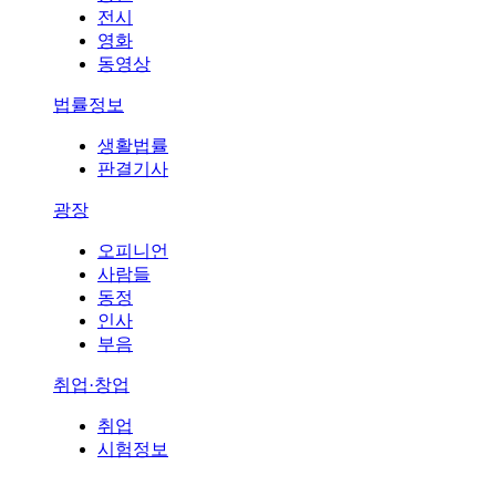
전시
영화
동영상
법률정보
생활법률
판결기사
광장
오피니언
사람들
동정
인사
부음
취업·창업
취업
시험정보