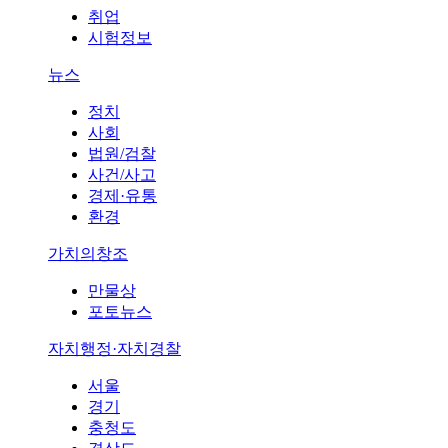
취업
시험정보
뉴스
정치
사회
법원/검찰
사건/사고
경제·유통
환경
가치의창조
만물상
포토뉴스
자치행정·자치경찰
서울
경기
충청도