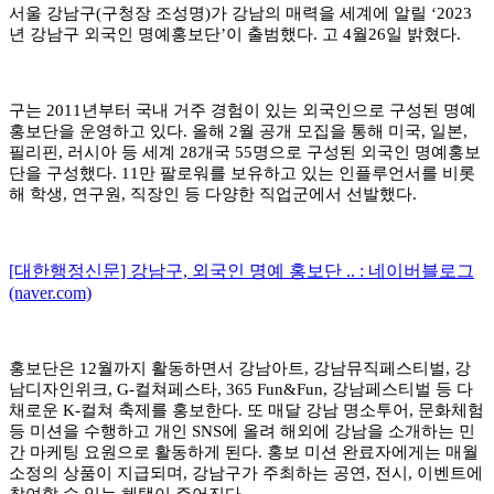
서울 강남구
(
구청장 조성명
)
가 강남의 매력을 세계에 알릴
‘2023
년 강남구 외국인 명예홍보단
’
이 출범했다
.
고
4
월
26
일 밝혔다
.
구는
2011
년부터 국내 거주 경험이 있는 외국인으로 구성된 명예
홍보단을 운영하고 있다
.
올해
2
월 공개 모집을 통해 미국
,
일본
,
필리핀
,
러시아 등 세계
28
개국
55
명으로 구성된 외국인 명예홍보
단을 구성했다
. 11
만 팔로워를 보유하고 있는 인플루언서를 비롯
해 학생
,
연구원
,
직장인 등 다양한 직업군에서 선발했다
.
[대한행정신문] 강남구, 외국인 명예 홍보단 .. : 네이버블로그
(naver.com)
홍보단은
12
월까지 활동하면서 강남아트
,
강남뮤직페스티벌
,
강
남디자인위크
, G-
컬쳐페스타
, 365 Fun&Fun,
강남페스티벌 등 다
채로운
K-
컬쳐 축제를 홍보한다
.
또 매달 강남 명소투어
,
문화체험
등 미션을 수행하고 개인
SNS
에 올려 해외에 강남을 소개하는 민
간 마케팅 요원으로 활동하게 된다
.
홍보 미션 완료자에게는 매월
소정의 상품이 지급되며
,
강남구가 주최하는 공연
,
전시
,
이벤트에
참여할 수 있는 혜택이 주어진다
.