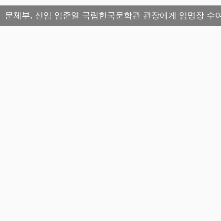
문체부, 신임 임준열 국립한국문학관 관장에게 임명장 수