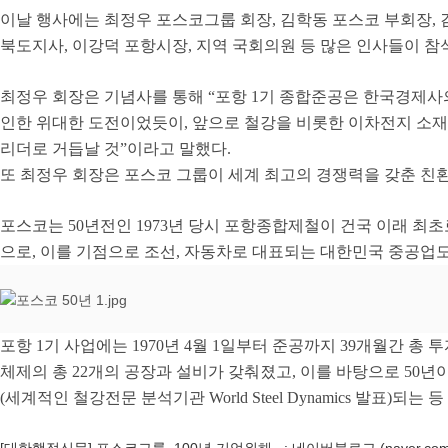
이날 행사에는 최정우 포스코그룹 회장
,
김학동 포스코 부회장
,
북도지사
,
이강덕 포항시장
,
지역 국회의원 등 많은 인사들이 
최정우 회장은 기념사를 통해
“
포항
1
기 종합준공은 한국경제사
인한 위대한 도전이었듯이
,
앞으로 철강을 비롯한 이차전지 소재
리더로 거듭날 것
”
이라고 말했다
.
또 최정우 회장은 포스코 그룹이 세계 최고의 경쟁력을 갖춘 
포스코는
50
년전인
1973
년 당시 포항종합제철이 건국 이래 최
으로
,
이를 기점으로 조선
,
자동차로 대표되는 대한민국 중공업도
포항
1
기 사업에는
1970
년
4
월
1
일부터 준공까지
39
개월간 총 
체제의 총
22
개의 공장과 설비가 갖춰졌고
,
이를 바탕으로
50
년
(
세계적인 철강전문 분석기관
World Steel Dynamics
발표
)
되는 등
[대한행정신문] 포스코그룹, 100년 기업위해.. : 네이버블로그 (naver.com