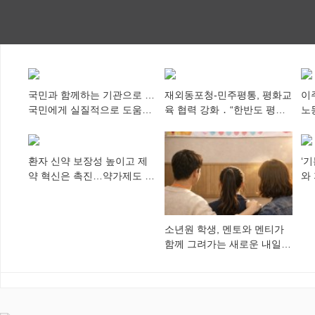
국민과 함께하는 기관으로 …
재외동포청-민주평통, 평화교
이
국민에게 실질적으로 도움이
육 협력 강화 ․ “한반도 평화,
노
되어야
차세대 동포가 세계에 알리
추
다”
환자 신약 보장성 높이고 제
‘
약 혁신은 촉진…약가제도 개
와
편안 의결
미
소년원 학생, 멘토와 멘티가
함께 그려가는 새로운 내일
향해