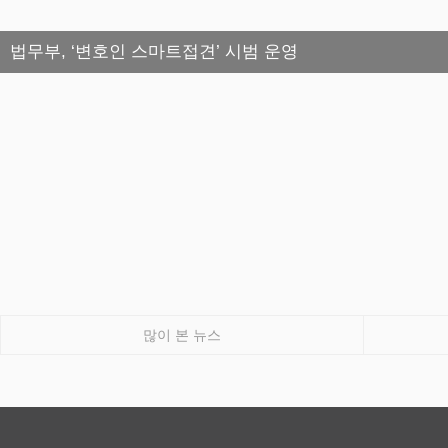
법무부, ‘변호인 스마트접견’ 시범 운영
많이 본 뉴스