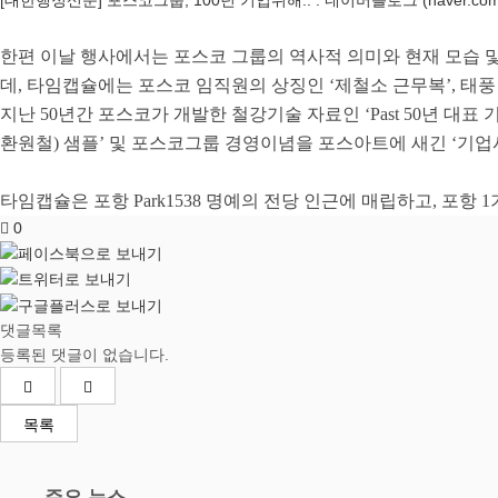
한편 이날 행사에서는 포스코 그룹의 역사적 의미와 현재 모습
데
,
타임캡슐에는 포스코 임직원의 상징인
‘
제철소 근무복
’,
태풍
지난
50
년간 포스코가 개발한 철강기술 자료인
‘Past 50
년 대표 
환원철
)
샘플
’
및 포스코그룹 경영이념을 포스아트에 새긴
‘
기업
타임캡슐은 포항
Park1538
명예의 전당 인근에 매립하고
,
포항
1
0
댓글목록
등록된 댓글이 없습니다.
목록
주요 뉴스