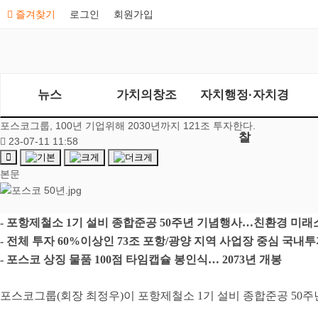
즐겨찾기
로그인
회원가입
뉴스
가치의창조
자치행정·자치경
포스코그룹, 100년 기업위해 2030년까지 121조 투자한다.
찰
23-07-11 11:58
본문
-
포항제철소
1
기 설비 종합준공
50
주년 기념행사
…
친환경 미래
-
전체 투자
60%
이상인
73
조 포항
/
광양 지역 사업장 중심 국내투
-
포스코 상징 물품
100
점 타임캡슐 봉인식
…
2073
년 개봉
포스코그룹
(
회장 최정우
)
이 포항제철소
1
기 설비 종합준공
50
주