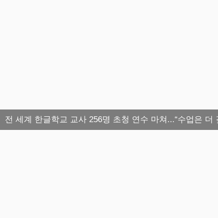
전 세계 한글학교 교사 256명 초청 연수 마쳐...“수업은 더