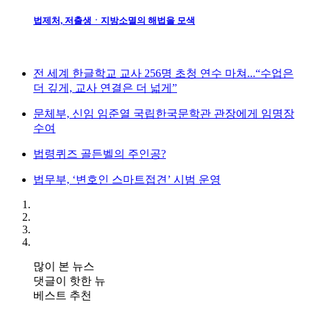
법제처, 저출생ㆍ지방소멸의 해법을 모색
전 세계 한글학교 교사 256명 초청 연수 마쳐...“수업은
더 깊게, 교사 연결은 더 넓게”
문체부, 신임 임준열 국립한국문학관 관장에게 임명장
수여
법령퀴즈 골든벨의 주인공?
법무부, ‘변호인 스마트접견’ 시범 운영
많이 본 뉴스
댓글이 핫한 뉴
베스트 추천