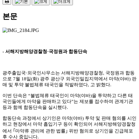
본문
-
서해지방해양경찰청
·
국정원과 합동단속
광주출입국
·
외국인사무소는 서해지방해양경찰청
,
국정원과 합동
으로
7
월
18
일
(
화
)
광주 광산구 외국인밀집지역에서 마약
(
야바
)
판
매 및 투약 불법체류 태국인을 적발하였다
,
고 밝혔다
.
이번 단속은
“
불법체류 태국인이 마약
(
야바
)
을 투약하고 다른 태
국인들에게 마약을 판매하고 있다
”
는 제보를 접수하여 관계기관
등과 함께 합동단속을 실시했다
.
합동단속 과정에서 상기인은 마약
(
야바
)
투약 및 판매 혐의를 시인
하고 현장에서 마약 흡입기구 등이 확인되어 서해지방해양경찰청
에서
｢
마약류 관리에 관한 법률
｣
위반 혐의로 상기인을 긴급체포
후 수사 중입니다
.