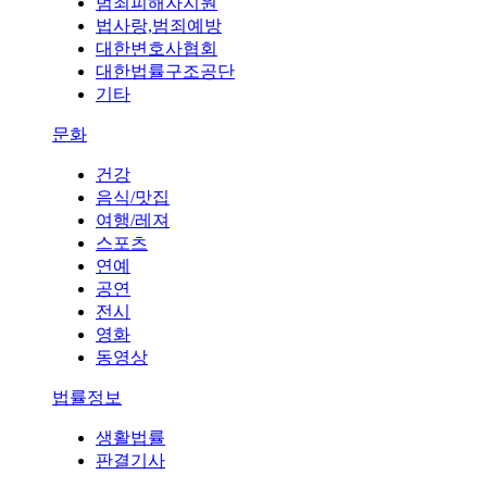
범죄피해자지원
법사랑,범죄예방
대한변호사협회
대한법률구조공단
기타
문화
건강
음식/맛집
여행/레져
스포츠
연예
공연
전시
영화
동영상
법률정보
생활법률
판결기사