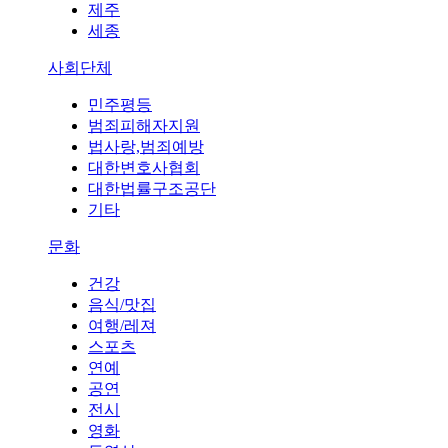
제주
세종
사회단체
민주평등
범죄피해자지원
법사랑,범죄예방
대한변호사협회
대한법률구조공단
기타
문화
건강
음식/맛집
여행/레져
스포츠
연예
공연
전시
영화