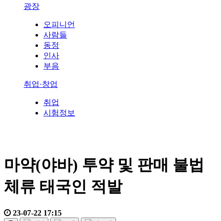
광장
오피니언
사람들
동정
인사
부음
취업·창업
취업
시험정보
마약(야바) 투약 및 판매 불법
체류 태국인 적발
23-07-22 17:15