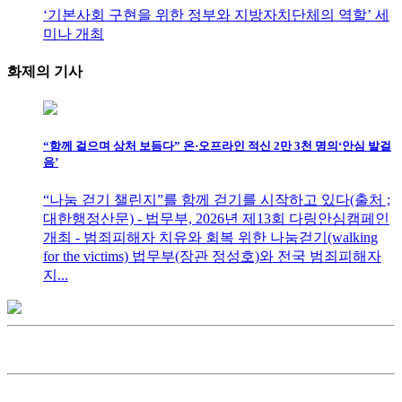
‘기본사회 구현을 위한 정부와 지방자치단체의 역할’ 세
미나 개최
화제의
기사
“함께 걸으며 상처 보듬다” 온·오프라인 적신 2만 3천 명의‘안심 발걸
음’
“나눔 걷기 챌린지”를 함께 걷기를 시작하고 있다(출처 ;
대한행정산문) - 법무부, 2026년 제13회 다링안심캠페인
개최 - 범죄피해자 치유와 회복 위한 나눔걷기(walking
for the victims) 법무부(장관 정성호)와 전국 범죄피해자
지...