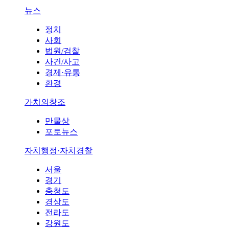
뉴스
정치
사회
법원/검찰
사건/사고
경제·유통
환경
가치의창조
만물상
포토뉴스
자치행정·자치경찰
서울
경기
충청도
경상도
전라도
강원도