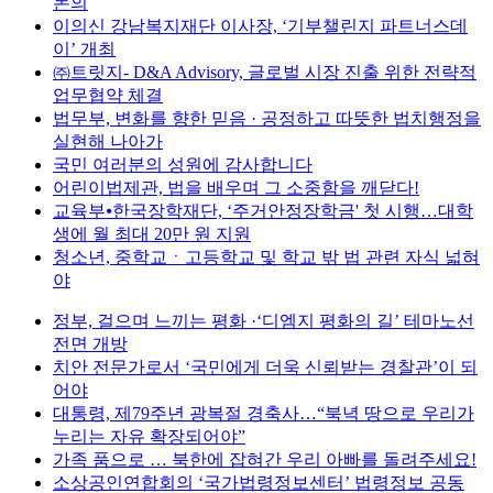
논의
이의신 강남복지재단 이사장, ‘기부챌린지 파트너스데
이’ 개최
㈜트릿지- D&A Advisory, 글로벌 시장 진출 위한 전략적
업무협약 체결
법무부, 변화를 향한 믿음 · 공정하고 따뜻한 법치행정을
실현해 나아가
국민 여러분의 성원에 감사합니다
어린이법제관, 법을 배우며 그 소중함을 깨닫다!
교육부⦁한국장학재단, ‘주거안정장학금' 첫 시행…대학
생에 월 최대 20만 원 지원
청소년, 중학교ㆍ고등학교 및 학교 밖 법 관련 자식 넓혀
야
정부, 걸으며 느끼는 평화 ·‘디엠지 평화의 길’ 테마노선
전면 개방
치안 전문가로서 ‘국민에게 더욱 신뢰받는 경찰관’이 되
어야
대통령, 제79주년 광복절 경축사…“북녁 땅으로 우리가
누리는 자유 확장되어야”
가족 품으로 … 북한에 잡혀간 우리 아빠를 돌려주세요!
소상공인연합회의 ‘국가법령정보센터’ 법령정보 공동