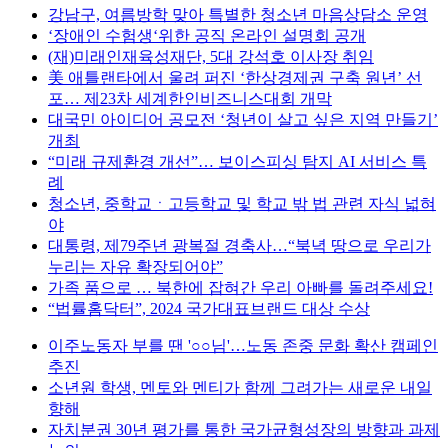
강남구, 여름방학 맞아 특별한 청소년 마음상담소 운영
‘장애인 수험생‘위한 공직 온라인 설명회 공개
(재)미래인재육성재단, 5대 강석호 이사장 취임
美 애틀랜타에서 울려 퍼진 ‘한상경제권 구축 원년’ 선
포… 제23차 세계한인비즈니스대회 개막
대국민 아이디어 공모전 ‘청년이 살고 싶은 지역 만들기’
개최
“미래 규제환경 개선”… 보이스피싱 탐지 AI 서비스 특
례
청소년, 중학교ㆍ고등학교 및 학교 밖 법 관련 자식 넓혀
야
대통령, 제79주년 광복절 경축사…“북녁 땅으로 우리가
누리는 자유 확장되어야”
가족 품으로 … 북한에 잡혀간 우리 아빠를 돌려주세요!
“법률홈닥터”, 2024 국가대표브랜드 대상 수상
이주노동자 부를 땐 '○○님'…노동 존중 문화 확산 캠페인
추진
소년원 학생, 멘토와 멘티가 함께 그려가는 새로운 내일
향해
자치분권 30년 평가를 통한 국가균형성장의 방향과 과제