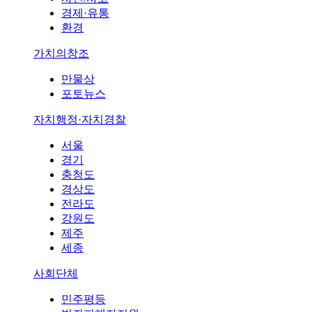
경제·유통
환경
가치의창조
만물상
포토뉴스
자치행정·자치경찰
서울
경기
충청도
경상도
전라도
강원도
제주
세종
사회단체
민주평등