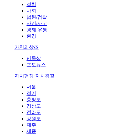
정치
사회
법원/검찰
사건/사고
경제·유통
환경
가치의창조
만물상
포토뉴스
자치행정·자치경찰
서울
경기
충청도
경상도
전라도
강원도
제주
세종