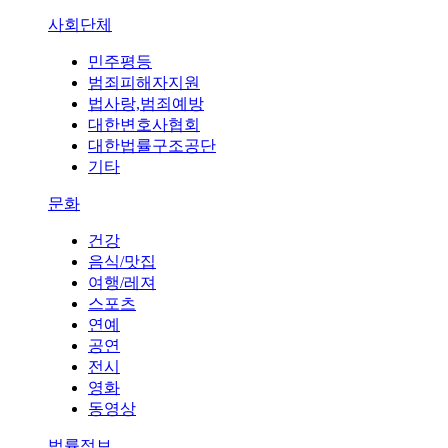
사회단체
민주평등
범죄피해자지원
법사랑,범죄예방
대한변호사협회
대한법률구조공단
기타
문화
건강
음식/맛집
여행/레져
스포츠
연예
공연
전시
영화
동영상
법률정보