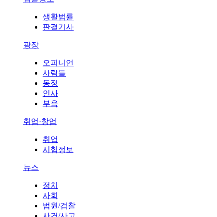
생활법률
판결기사
광장
오피니언
사람들
동정
인사
부음
취업·창업
취업
시험정보
뉴스
정치
사회
법원/검찰
사건/사고