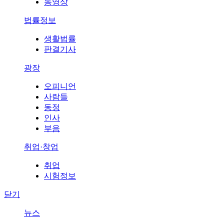
동영상
법률정보
생활법률
판결기사
광장
오피니언
사람들
동정
인사
부음
취업·창업
취업
시험정보
닫기
뉴스