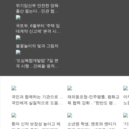
위기임산부 안전한 양육·
출산 돕는다…민관 협력
체계 구축
국토부, 6월부터 '주택 임
대계약 신고제' 본격 시
행…실거래가 투명화 기
대
불꽃놀이의 빛과 그림자
'도심복합개발법' 7일 본
격 시행…건폐율·용적률
특례 부여
국민과 함께하는 기관으로 …
재외동포청-민주평통, 평화교
이
국민에게 실질적으로 도움이
육 협력 강화 ․ “한반도 평화,
노
되어야
차세대 동포가 세계에 알리
추
다”
환자 신약 보장성 높이고 제
소년원 학생, 멘토와 멘티가
‘