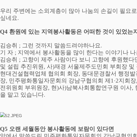
우리 주변에는 소외계층이 많아 나눔의 손길이 필요로
싶네요
.
Q4
환원에 있는 지역봉사활동은 어떠한 것이 있었는
김승취
;
그런 것까지 말씀드려야하나요
.
기 자
;
지역에서 봉사활동을 많이 한다는 이야기나 나
김승취
;
고향이 제주 사람이다 보니 고향에 후원했다
및 설립 추진위원
,
사
)
재경 서울제주도민회 부회장 및
현대건설협력업체 협의회 회장
,
동대문경찰서 행정발
장
,
민주평화통일자문회의 강남구협의회 제
1·2
지회장
전위원회 부위원장
,
현
)
사
)
남북사회통합연구원 이사
,
을 맡고 있습니다
.
Q5
오랜 세월동안 봉사활동에 보람이 있다면
앞에서 말씀드린 민주평화통일자문회의 강남구협의회