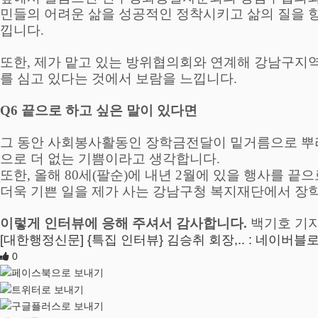
민들의 어려운 삶을 성공적인 정착시키고 삶의 질을 
낍니다
.
또한
,
제가 맡고 있는 방위협의회와 연계해 강남구지역
를 심고 있다는 것에서 보람을 느낍니다
.
Q6
끝으로 하고 싶은 말이 있다면
그 동안 사회봉사활동인 장학금전달이 밑거름으로 뿌리
으로 더 없는 기쁨이라고 생각합니다
.
또한
,
올해
80
세
(
팔순
)
에 내년
2
월에 있을 행사를 끝으
더욱 기쁜 일을 제가 사는 강남구청 복지재단에서 장
이렇게 인터뷰에 응해 주셔서 감사합니다
.
백기호 기
[대한행정신문] {특집 인터뷰} 김승취 회장,.. : 네이버블로그 
0