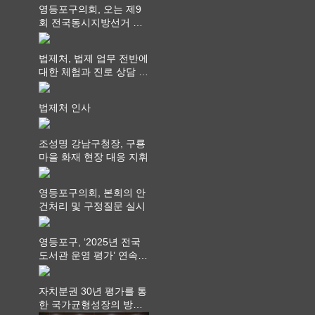
영등포구의회, 오는 제9
회 전국동시지방선거 ‧
"공직사회는 어느 때보다
공정하고 책임 있는 자세
법제처, 법제 업무 전반에
를 지켜야 할 것"
대한 체험과 진로 상담 기
회 제공
법제처 인사
조성명 강남구청장, 구룡
마을 화재 현장 대응 지휘
영등포구의회, 본회의 안
건처리 및 구정질문 실시
영등포구, ‘2025년 전국
도서관 운영 평가’ 연속
최고 영예 장관상에서 ‘대
통령상’ 수상
자치분권 30년 평가를 통
한 국가균형성장의 방향