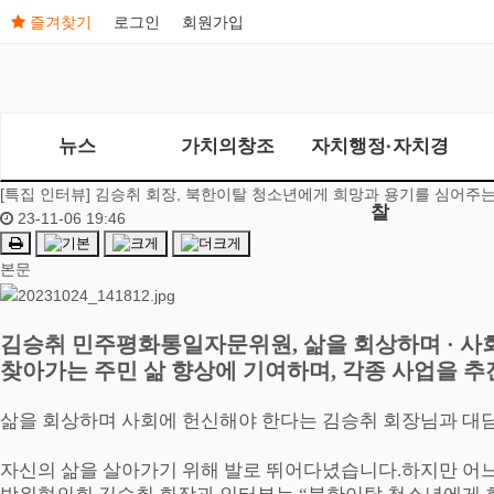
즐겨찾기
로그인
회원가입
뉴스
가치의창조
자치행정·자치경
[특집 인터뷰] 김승취 회장, 북한이탈 청소년에게 희망과 용기를 심어주
찰
23-11-06 19:46
본문
김승취 민주평화통일자문위원
,
삶을 회상하며
·
사
찾아가는 주민 삶 향상에 기여하며
,
각종 사업을 
삶을 회상하며 사회에 헌신해야 한다는 김승취 회장님과 대
자신의 삶을 살아가기 위해 발로 뛰어
다녔습니다
.
하지만 어