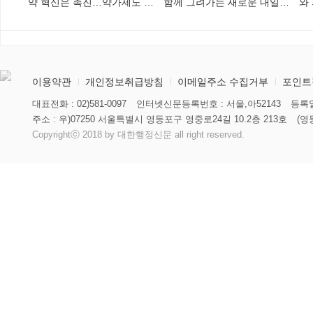
약 혁신은 촉진…약가제도 개
함께 그려가는 새로운 내일
와
편안 의결
향해
미
이용약관
개인정보취급방침
이메일주소 수집거부
포인트
대표전화 : 02)581-0097
인터넷신문등록번호 : 서울,아52143
등록일
주소 : 우)07250 서울특별시 영등포구 영중로24길 10.2층 213호
(영
Copyrightⓒ 2018 by 대한행정신문 all right reserved.