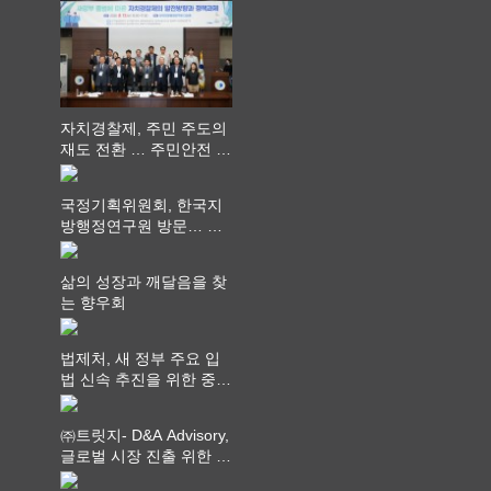
과 과제 논의
자치경찰제, 주민 주도의
재도 전환 … 주민안전 치
안서비스가 최우선 되어
야
국정기획위원회, 한국지
방행정연구원 방문… 국
가균형성장 논의
삶의 성장과 깨달음을 찾
는 향우회
법제처, 새 정부 주요 입
법 신속 추진을 위한 중앙
부처 법무담당관 회의 개
최
㈜트릿지- D&A Advisory,
글로벌 시장 진출 위한 전
략적 업무협약 체결