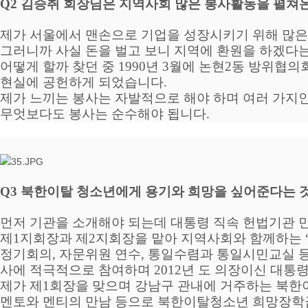
Q2
김승취 회장님은 지역사회 많은 봉사활동을 펼쳐온
제가 서울에서 맨손으로 기업을 성장시키기 위해 많은 
그러니까 사실 돈을 벌고 보니 지역에 환원을 하겠다는
어떻게 할까 찾던 중
1990
년
3
월에 논현
2
동 방위협의회
현실에 공헌하게 되었습니다
.
제가 느끼는 봉사는 자발적으로 해야 하며 여러 가지
무엇보다도 봉사는 순수해야 됩니다
.
Q3
북한이탈 청소년에게 용기와 희망을 싶어준다는 
먼저 기관을 소개해야 되는데 대통령 직속 헌법기
제
1
지회장과 제
2
지회장을 맡아 지역사회와 함께하는
정기회의
,
자문위원 연수
,
통일수렴과 통일시민교실 등
사에 적극적으로 참여하며
2012
년 도 의장이신 대통
제가 제
1
회장을 맞으며 강남구 관내에 거주하는 북한
멘토와 멘티의 만남 등으로 북한이탈청소년 희망장학