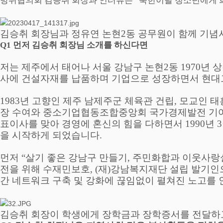
방위협의회 김승취 회장과 인터뷰는
“
북한이탈 청소년에게 
김승취 회장님과 정유연 논현
2
동 공무원이 함께 기
Q1
먼저 김승취 회장님 소개를 하신다면
저는 제주에서 태어나 서울 강남구 논현
2
동
1970
년 
사에 건설자재를 납품하며 기업으로 성장하면서 현대
1983
년 고향인 제주 남제주군 체육관 건립
,
모교인 태
장 수여와 중소기업협동조합중앙회 국가경제발전 기여
표이사를 맞아 경영에 혼신의 힘을 다하면서
1990
년
3
을 시작하게 되었습니다
.
먼저
“
살기 좋은 강남구 만들기
,
주민화합과 이웃사랑
전을 위해 수재민보호
, (
재
)
강남복지재단 설립 발기인
간 네트워크 구축 및 강화에 끊임없이 펼쳐진 노고를
김승취 회장이 학생에게 장학금과 장학증서를 전달하