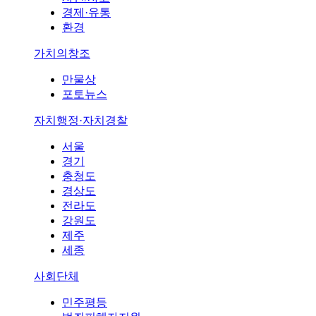
경제·유통
환경
가치의창조
만물상
포토뉴스
자치행정·자치경찰
서울
경기
충청도
경상도
전라도
강원도
제주
세종
사회단체
민주평등