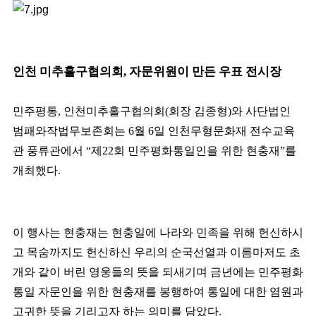
인천 미추홀구협의회
,
자문위원이 만든 우표 전시장
민주평통
,
인천미추홀구협의회
(
회장 김종형
)
와 사단법인
범패와작법무보존회는
6
월
6
일 인천무형문화재 전수교육
관 풍류관에서
“
제
22
회 민주평화통일인을 위한 현충재
”
를
개최했다
.
이 행사는 현충재는 현충일에 나라와 민족을 위해 헌신하시
고 목숨까지도 헌신하신 우리의 순국선열과 이름마저도 초
개와 같이 버린 영웅들의 뜻을 되새기며 금년에는 민주평화
통일 자문인을 위한 현충재를 봉행하여 통일에 대한 염원과
고귀한 뜻을 기리고자 하는 의미를 담았다
.