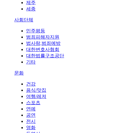
제주
세종
사회단체
민주평등
범죄피해자지원
법사랑,범죄예방
대한변호사협회
대한법률구조공단
기타
문화
건강
음식/맛집
여행/레져
스포츠
연예
공연
전시
영화