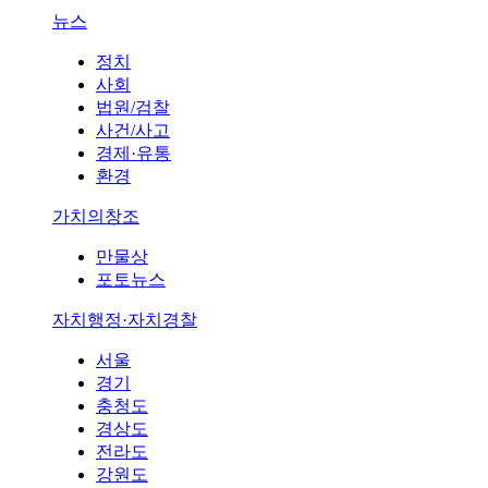
뉴스
정치
사회
법원/검찰
사건/사고
경제·유통
환경
가치의창조
만물상
포토뉴스
자치행정·자치경찰
서울
경기
충청도
경상도
전라도
강원도