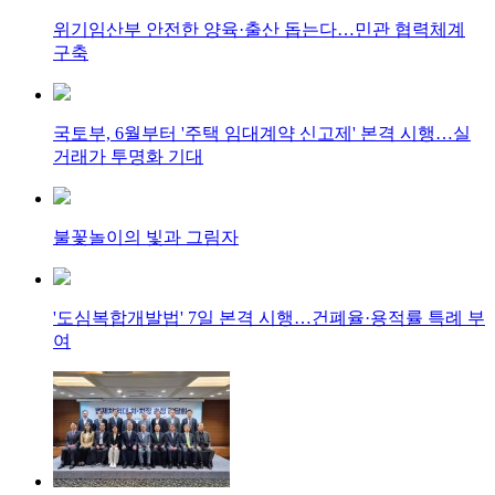
위기임산부 안전한 양육·출산 돕는다…민관 협력체계
구축
국토부, 6월부터 '주택 임대계약 신고제' 본격 시행…실
거래가 투명화 기대
불꽃놀이의 빛과 그림자
'도심복합개발법' 7일 본격 시행…건폐율·용적률 특례 부
여