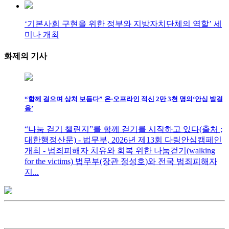
‘기본사회 구현을 위한 정부와 지방자치단체의 역할’ 세
미나 개최
화제의
기사
“함께 걸으며 상처 보듬다” 온·오프라인 적신 2만 3천 명의‘안심 발걸
음’
“나눔 걷기 챌린지”를 함께 걷기를 시작하고 있다(출처 ;
대한행정산문) - 법무부, 2026년 제13회 다링안심캠페인
개최 - 범죄피해자 치유와 회복 위한 나눔걷기(walking
for the victims) 법무부(장관 정성호)와 전국 범죄피해자
지...