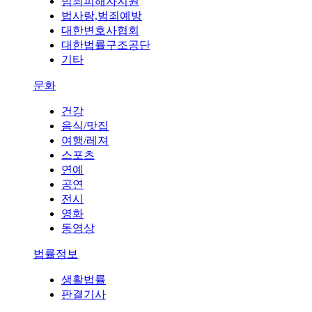
범죄피해자지원
법사랑,범죄예방
대한변호사협회
대한법률구조공단
기타
문화
건강
음식/맛집
여행/레져
스포츠
연예
공연
전시
영화
동영상
법률정보
생활법률
판결기사