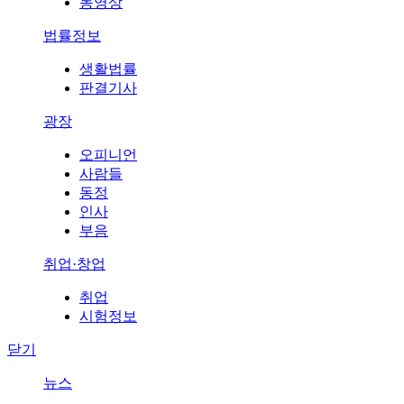
동영상
법률정보
생활법률
판결기사
광장
오피니언
사람들
동정
인사
부음
취업·창업
취업
시험정보
닫기
뉴스