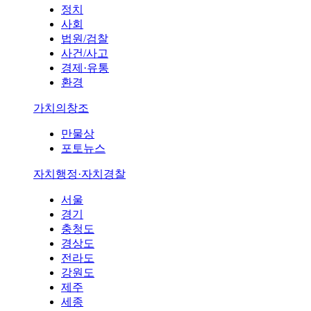
정치
사회
법원/검찰
사건/사고
경제·유통
환경
가치의창조
만물상
포토뉴스
자치행정·자치경찰
서울
경기
충청도
경상도
전라도
강원도
제주
세종