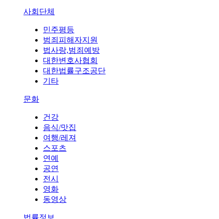
사회단체
민주평등
범죄피해자지원
법사랑,범죄예방
대한변호사협회
대한법률구조공단
기타
문화
건강
음식/맛집
여행/레져
스포츠
연예
공연
전시
영화
동영상
법률정보