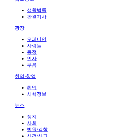
생활법률
판결기사
광장
오피니언
사람들
동정
인사
부음
취업·창업
취업
시험정보
뉴스
정치
사회
법원/검찰
사건/사고