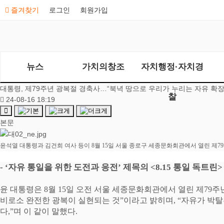
즐겨찾기
로그인
회원가입
뉴스
가치의창조
자치행정·자치경
대통령, 제79주년 광복절 경축사…“북녁 땅으로 우리가 누리는 자유 확
찰
24-08-16 18:19
본문
윤석열 대통령과 김건희 여사 등이 8월
15
일 서울 종로구 세종문화회관에서 열린 제
79
- ‘
자유 통일을 위한 도전과 응전
’
제목의
<8.15
통일 독트린
윤 대통령은
8
월
15
일 오전 서울 세종문화회관에서 열린
제
79
주
비로소 완전한 광복이 실현되는 것
”
이라고 밝히며
, “
자유가 박탈
다
,”
며 이 같이 말했다
.