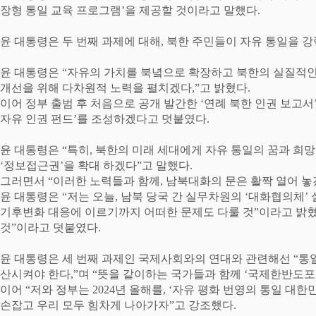
장형 통일 교육 프로그램
’
을 제공할 것이라고 말했다
.
윤 대통령은 두 번째 과제에 대해
,
북한 주민들이 자유 통일을 
윤 대통령은
“
자유의 가치를 북녘으로 확장하고 북한의 실질적인
개선을 위해 다차원적 노력을 펼치겠다
,”
고 밝혔다
.
이어 정부 출범 후 처음으로 공개 발간한
‘
연례 북한 인권 보고서
자유 인권 펀드
’
를 조성하겠다고 덧붙였다
.
윤 대통령은
“
특히
,
북한의 미래 세대에게 자유 통일의 꿈과 희
‘
정보접근권
’
을 확대 하겠다
”
고 말했다
.
그러면서
“
이러한 노력들과 함께
,
남북대화의 문은 활짝 열어 
윤 대통령은
“
저는 오늘
,
남북 당국 간 실무차원의
‘
대화협의체
’
기후변화 대응에 이르기까지 어떠한 문제도 다룰 것
”
이라고 밝
것
”
이라고 덧붙였다
.
윤 대통령은 세 번째 과제인
국제사회와의 연대와 관련해선
“
통
산시켜야 한다
,”
며
“
뜻을 같이하는 국가들과 함께
‘
국제한반도포
이어
“
저와 정부는
2024
년 올해를
, ‘
자유 평화 번영의 통일 대한
손잡고 우리 모두 힘차게 나아가자
”
고 강조했다
.