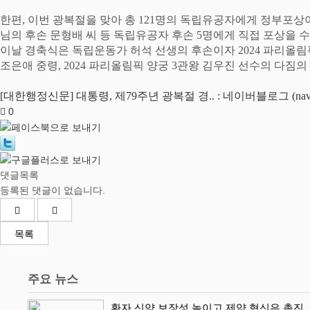
한편
,
이번 광복절을 맞아 총
121
명의 독립유공자에게 정부포상
님의 후손 문형배 씨 등 독립유공자 후손
5
명에게 직접 포상을 
이날 경축식은 독립운동가 허석 선생의 후손이자
2024
파리올림
조은애 중령
, 2024
파리올림픽 양궁
3
관왕 김우진 선수의 다짐의
[대한행정신문] 대통령, 제79주년 광복절 경.. : 네이버블로그 (naver
0
댓글목록
등록된 댓글이 없습니다.
목록
주요 뉴스
환자 신약 보장성 높이고 제약 혁신은 촉진