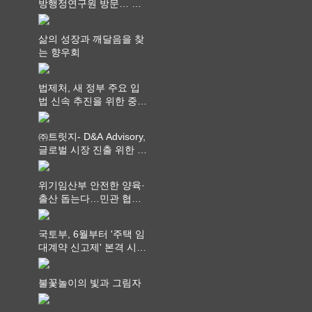
방행정연구원 방문… 국
가균형성장 논의
삶의 성장과 깨달음을 찾
는 향우회
법제처, 새 정부 주요 입
법 신속 추진을 위한 중앙
부처 법무담당관 회의 개
최
㈜트릿지- D&A Advisory,
글로벌 시장 진출 위한 전
략적 업무협약 체결
위기임산부 안전한 양육·
출산 돕는다…민관 협력
체계 구축
국토부, 6월부터 '주택 임
대계약 신고제' 본격 시
행…실거래가 투명화 기
대
불꽃놀이의 빛과 그림자