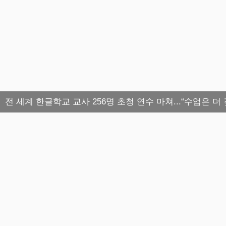
전 세계 한글학교 교사 256명 초청 연수 마쳐...“수업은 더