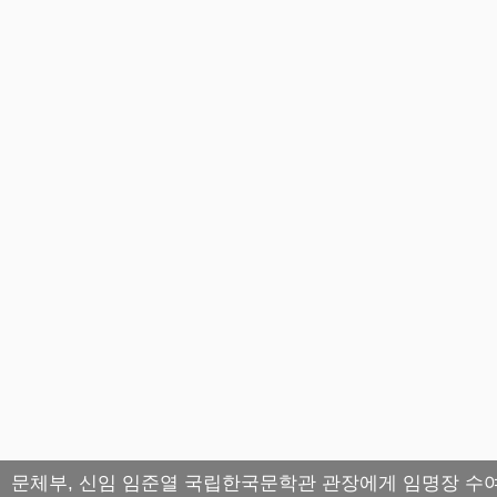
문체부, 신임 임준열 국립한국문학관 관장에게 임명장 수