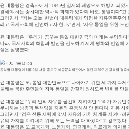
윤 대통령은 경축사에서
“1945
년 일제의 패망으로 해방이 되었
결해야 하는 중차대한 역사적 과제가 있다며 바로
,
통일이다
”
고
그러면서
, “
저는 오늘
,
헌법이 대통령에게 명령한 자유민주주의 
리고 국제사회에 선언하고자 한다
,”
면서
, ‘
자유 통일을 위한 도전
윤 대통령은
“
우리가
꿈꾸는 통일 대한민국의 미래는 분명하다
나라
,
국제사회의 화합과 발전을 선도하며 세계 평화와 번영에 
실은 설명했다
.
윤석열 대통령이
8
월
15
일 서울 종로구 세종문화회관에서 열린 제
79
주년 광복절 경축
윤 대통령은 또
,
통일 대한민국으로 나아가기 위한 세 가지 과제
둘째는 북한 주민들이 자유 통일을 간절히 원하도록 변화를 만
윤 대통령은
“
우리 안의 자유를 굳건히 지켜야만 우리가 자유민주
무시하는 방종과 무책임을 자유와 혼동해선 안 된다며
,
자유 사
그러면서
“
검은 선동 세력에 맞서 자유의 가치 체계를 지켜내려
유의 가치를 지켜내기 위해 모든 노력을 다 하겠다
”
고 강조했다
.
윤 대통령은 또 교육개혁
,
노동개혁
,
연금개혁
,
의료개혁 의지를 