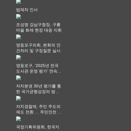
회 제공
법제처 인사
조성명 강남구청장, 구룡
마을 화재 현장 대응 지휘
영등포구의회, 본회의 안
건처리 및 구정질문 실시
영등포구, ‘2025년 전국
도서관 운영 평가’ 연속
최고 영예 장관상에서 ‘대
통령상’ 수상
자치분권 30년 평가를 통
한 국가균형성장의 방향
과 과제 논의
자치경찰제, 주민 주도의
재도 전환 … 주민안전 치
안서비스가 최우선 되어
야
국정기획위원회, 한국지