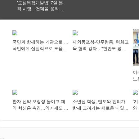
'도심복합개발법' 7일 본
격 시행…건폐율·용적률
특례 부여
국민과 함께하는 기관으로 …
재외동포청-민주평통, 평화교
국민에게 실질적으로 도움이
육 협력 강화 ․ “한반도 평화,
되어야
차세대 동포가 세계에 알리
다”
이
노
추
환자 신약 보장성 높이고 제
소년원 학생, 멘토와 멘티가
‘
약 혁신은 촉진…약가제도 개
함께 그려가는 새로운 내일
와
편안 의결
향해
미