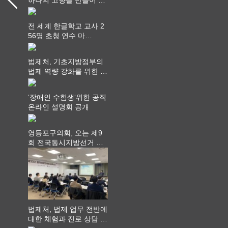
다
전 세계 한글학교 교사 2
56명 초청 연수 마
쳐...“수업은 더 깊게, 교
사 연결은 더 넓게”
법제처, 기초지방정부의
법제 역량 강화를 위한 전
라권 현장설명회 개최
‘장애인 수험생‘위한 공직
온라인 설명회 공개
영등포구의회, 오는 제9
회 전국동시지방선거 ‧
"공직사회는 어느 때보다
공정하고 책임 있는 자세
를 지켜야 할 것"
법제처, 법제 업무 전반에
대한 체험과 진로 상담 기