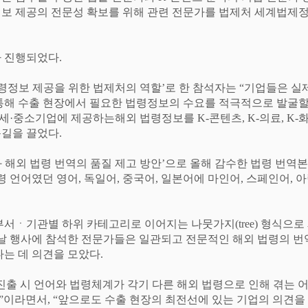
정보 제공의 전문성 확보를 위해 관련 전문가를 법제처 세계법제
가 진행되었다
.
령정보 제공을 위한 법제처의 역할
’
로 한 참석자는
“
기업들은 실
통해 수출 현장에서 필요한 법령정보의 수요를 적극적으로 발굴할
영세
·
중소기업에 제공하는해외 법령정보를
K-
콘텐츠
, K-
의료
, K-
화
눈길을 끌었다
.
 해외 법령 번역의 품질 제고 방안
’
으로 올해 감수한 법령 번역본
령 언어였던 영어
,
독일어
,
중국어
,
일본어에 마인어
,
스페인어
,
아
부서
ㆍ
기관별 하위 카테고리로 이어지는 나뭇가지
(tree)
형식으로 
 날 행사에 참석한 전문가들은 일관되고 전문적인 해외 법령의 
는 데 의견을 모았다
.
진출 시 언어와 법령체계가 각기 다른 해외 법령으로 인해 겪는 
”
이라면서
, “
앞으로도 수출 현장의 최전선에 있는 기업의 의견을