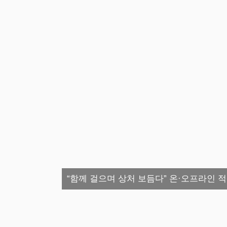
“함께 걸으며 상처 보듬다” 온·오프라인 적