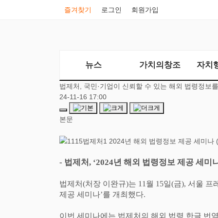
즐겨찾기
로그인
회원가입
뉴스
가치의창조
자치
법제처, 국민·기업이 신뢰할 수 있는 해외 법령정보를
24-11-16 17:00
본문
-
법제처
, ‘2024
년 해외 법령정보 제공 세미
법제처
(
처장 이완규
)
는
11
월
15
일
(
금
),
서울 프
제공 세미나
’
를 개최했다
.
이번 세미나에는 법제처의 해외 법령 한글 번