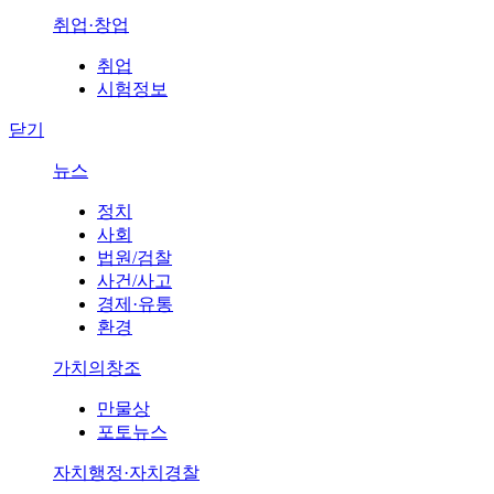
취업·창업
취업
시험정보
닫기
뉴스
정치
사회
법원/검찰
사건/사고
경제·유통
환경
가치의창조
만물상
포토뉴스
자치행정·자치경찰