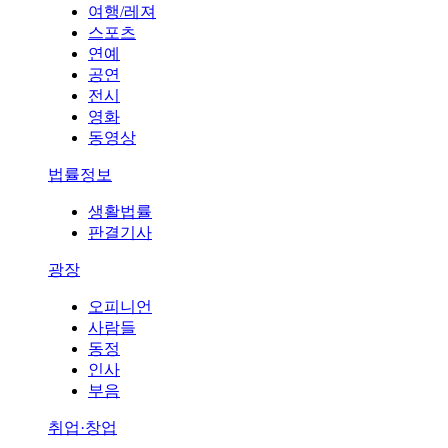
여행/레져
스포츠
연예
공연
전시
영화
동영상
법률정보
생활법률
판결기사
광장
오피니언
사람들
동정
인사
부음
취업·창업