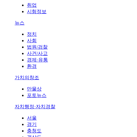
취업
시험정보
뉴스
정치
사회
법원/검찰
사건/사고
경제·유통
환경
가치의창조
만물상
포토뉴스
자치행정·자치경찰
서울
경기
충청도