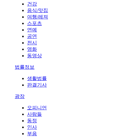
건강
음식/맛집
여행/레져
스포츠
연예
공연
전시
영화
동영상
법률정보
생활법률
판결기사
광장
오피니언
사람들
동정
인사
부음