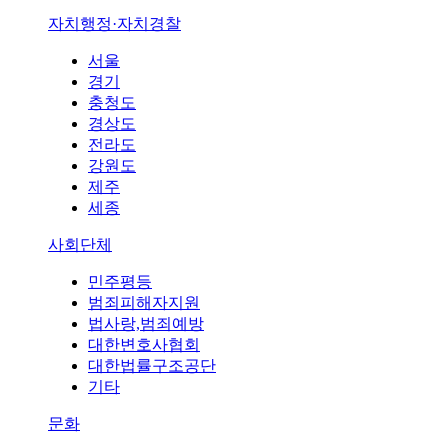
자치행정·자치경찰
서울
경기
충청도
경상도
전라도
강원도
제주
세종
사회단체
민주평등
범죄피해자지원
법사랑,범죄예방
대한변호사협회
대한법률구조공단
기타
문화