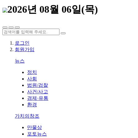
2026년 08월 06일(목)
로그인
회원가입
뉴스
정치
사회
법원/검찰
사건/사고
경제·유통
환경
가치의창조
만물상
포토뉴스