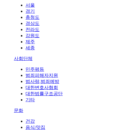
서울
경기
충청도
경상도
전라도
강원도
제주
세종
사회단체
민주평등
범죄피해자지원
법사랑,범죄예방
대한변호사협회
대한법률구조공단
기타
문화
건강
음식/맛집