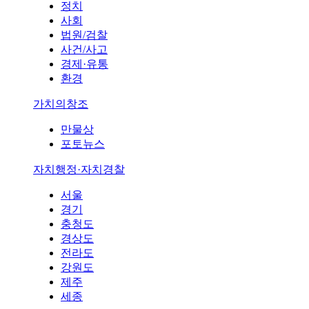
정치
사회
법원/검찰
사건/사고
경제·유통
환경
가치의창조
만물상
포토뉴스
자치행정·자치경찰
서울
경기
충청도
경상도
전라도
강원도
제주
세종