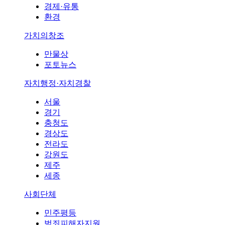
경제·유통
환경
가치의창조
만물상
포토뉴스
자치행정·자치경찰
서울
경기
충청도
경상도
전라도
강원도
제주
세종
사회단체
민주평등
범죄피해자지원