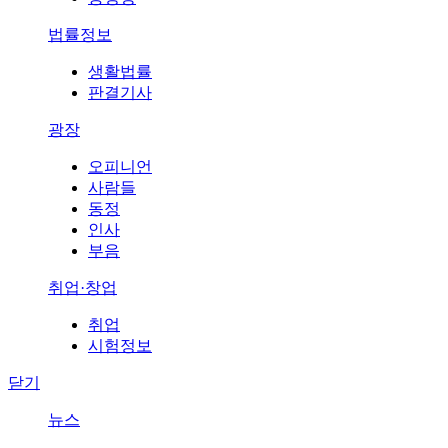
법률정보
생활법률
판결기사
광장
오피니언
사람들
동정
인사
부음
취업·창업
취업
시험정보
닫기
뉴스