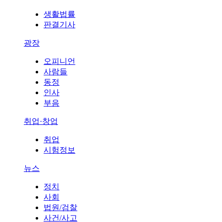
생활법률
판결기사
광장
오피니언
사람들
동정
인사
부음
취업·창업
취업
시험정보
뉴스
정치
사회
법원/검찰
사건/사고