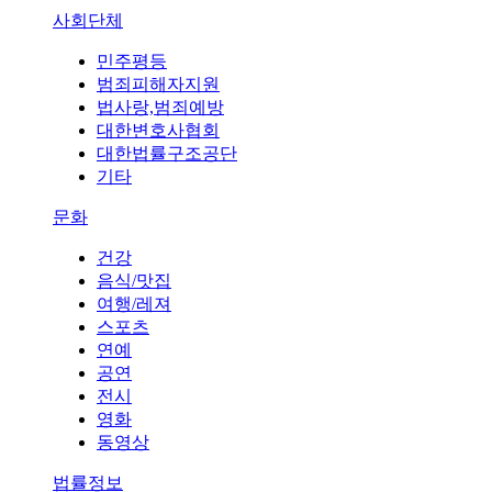
사회단체
민주평등
범죄피해자지원
법사랑,범죄예방
대한변호사협회
대한법률구조공단
기타
문화
건강
음식/맛집
여행/레져
스포츠
연예
공연
전시
영화
동영상
법률정보