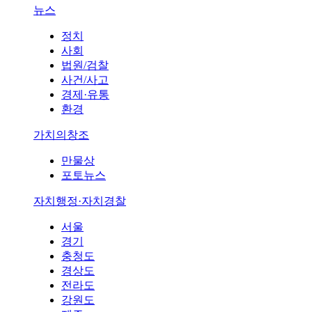
뉴스
정치
사회
법원/검찰
사건/사고
경제·유통
환경
가치의창조
만물상
포토뉴스
자치행정·자치경찰
서울
경기
충청도
경상도
전라도
강원도