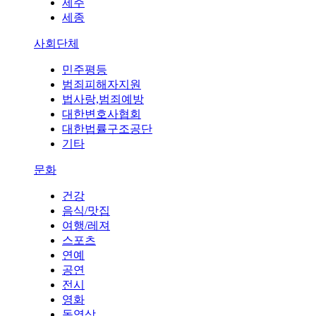
제주
세종
사회단체
민주평등
범죄피해자지원
법사랑,범죄예방
대한변호사협회
대한법률구조공단
기타
문화
건강
음식/맛집
여행/레져
스포츠
연예
공연
전시
영화
동영상