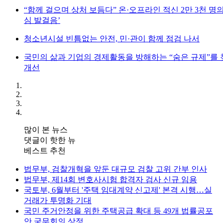
“함께 걸으며 상처 보듬다” 온·오프라인 적신 2만 3천 명
심 발걸음’
청소년시설 빈틈없는 안전, 민·관이 함께 점검 나서
국민의 삶과 기업의 경제활동을 방해하는 “숨은 규제”를
개선
많이 본 뉴스
댓글이 핫한 뉴
베스트 추천
법무부, 검찰개혁을 앞둔 대규모 검찰 고위 간부 인사
법무부, 제14회 변호사시험 합격자 검사 신규 임용
국토부, 6월부터 '주택 임대계약 신고제' 본격 시행…실
거래가 투명화 기대
국민 주거안정을 위한 주택공급 확대 등 49개 법률공포
안 국무회의 상정