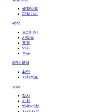
생활법률
판결기사
광장
오피니언
사람들
동정
인사
부음
취업·창업
취업
시험정보
뉴스
정치
사회
법원/검찰
사건/사고