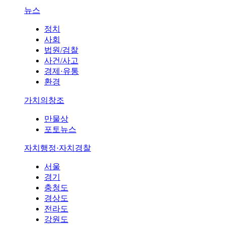
뉴스
정치
사회
법원/검찰
사건/사고
경제·유통
환경
가치의창조
만물상
포토뉴스
자치행정·자치경찰
서울
경기
충청도
경상도
전라도
강원도