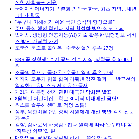
전한 사회복귀 지원
국제재생에너지기구 총회 의장국 한국, 최초 지명…내년
1년 간 활동
“누구나 이해하기 쉬운 국민 중심의 행정으로”
주민 중심 행정 혁신과 지역 활성화 방안 심도 논의
법제처, 생성형 인공지능(AI) 기술 활용한 법령정보 서비
스 발전 간담회 가져
조국의 품으로 돌아온 · 순국선열의 후손 27명
EBS 꿈 장학생’ 수기 공모 접수 시작, 장학금 총 6200만
원
조국의 품으로 돌아온 · 순국선열의 후손 27명
지자체 모두가 힘을 합쳐 이뤄낸 값진 결과 · 「반구천의
암각화」 유네스코 세계유산 등재
제21대 대통령 선거 관련 대국민 담화문 발표
8월부턴 어린이집ㆍ학교 30미터 이내에선 금연!
원스톱 솔루션 센터로 걱정 스톱!
정부, 북한이탈주민 정착 지원체계 개선 방안 각계 전문
가 논의
검찰, 검사로서 사명감 · 법과 원칙에 따라 완수해야 할
‘직무상 의무’일 뿐
대한민국, 공정과 상식의 법치 … 따뜻한 동행