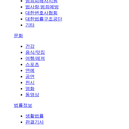
범죄피해자지원
법사랑,범죄예방
대한변호사협회
대한법률구조공단
기타
문화
건강
음식/맛집
여행/레져
스포츠
연예
공연
전시
영화
동영상
법률정보
생활법률
판결기사