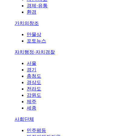
경제·유통
환경
가치의창조
만물상
포토뉴스
자치행정·자치경찰
서울
경기
충청도
경상도
전라도
강원도
제주
세종
사회단체
민주평등