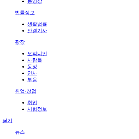
동영상
법률정보
생활법률
판결기사
광장
오피니언
사람들
동정
인사
부음
취업·창업
취업
시험정보
닫기
뉴스