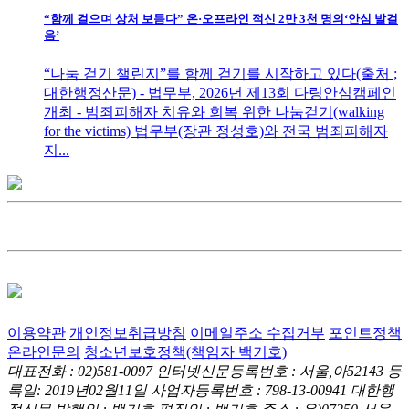
“함께 걸으며 상처 보듬다” 온·오프라인 적신 2만 3천 명의‘안심 발걸
음’
“나눔 걷기 챌린지”를 함께 걷기를 시작하고 있다(출처 ;
대한행정산문) - 법무부, 2026년 제13회 다링안심캠페인
개최 - 범죄피해자 치유와 회복 위한 나눔걷기(walking
for the victims) 법무부(장관 정성호)와 전국 범죄피해자
지...
이용약관
개인정보취급방침
이메일주소 수집거부
포인트정책
온라인문의
청소년보호정책(책임자 백기호)
대표전화 : 02)581-0097
인터넷신문등록번호 : 서울,아52143
등
록일: 2019년02월11일
사업자등록번호 : 798-13-00941
대한행