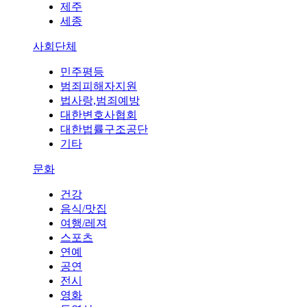
제주
세종
사회단체
민주평등
범죄피해자지원
법사랑,범죄예방
대한변호사협회
대한법률구조공단
기타
문화
건강
음식/맛집
여행/레져
스포츠
연예
공연
전시
영화