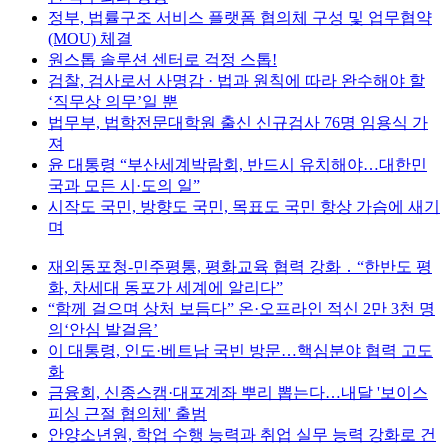
정부, 법률구조 서비스 플랫폼 협의체 구성 및 업무협약
(MOU) 체결
원스톱 솔루션 센터로 걱정 스톱!
검찰, 검사로서 사명감 · 법과 원칙에 따라 완수해야 할
‘직무상 의무’일 뿐
법무부, 법학전문대학원 출신 신규검사 76명 임용식 가
져
윤 대통령 “부산세계박람회, 반드시 유치해야…대한민
국과 모든 시·도의 일”
시작도 국민, 방향도 국민, 목표도 국민 항상 가슴에 새기
며
재외동포청-민주평통, 평화교육 협력 강화 ․ “한반도 평
화, 차세대 동포가 세계에 알리다”
“함께 걸으며 상처 보듬다” 온·오프라인 적신 2만 3천 명
의‘안심 발걸음’
이 대통령, 인도·베트남 국빈 방문…핵심분야 협력 고도
화
금융회, 신종스캠·대포계좌 뿌리 뽑는다…내달 '보이스
피싱 근절 협의체' 출범
안양소년원, 학업 수행 능력과 취업 실무 능력 강화로 건