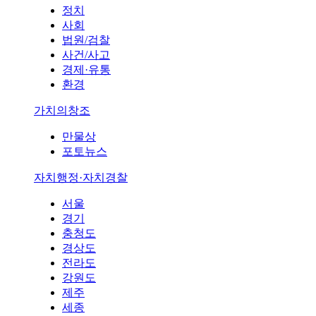
정치
사회
법원/검찰
사건/사고
경제·유통
환경
가치의창조
만물상
포토뉴스
자치행정·자치경찰
서울
경기
충청도
경상도
전라도
강원도
제주
세종