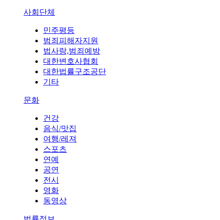
사회단체
민주평등
범죄피해자지원
법사랑,범죄예방
대한변호사협회
대한법률구조공단
기타
문화
건강
음식/맛집
여행/레져
스포츠
연예
공연
전시
영화
동영상
법률정보