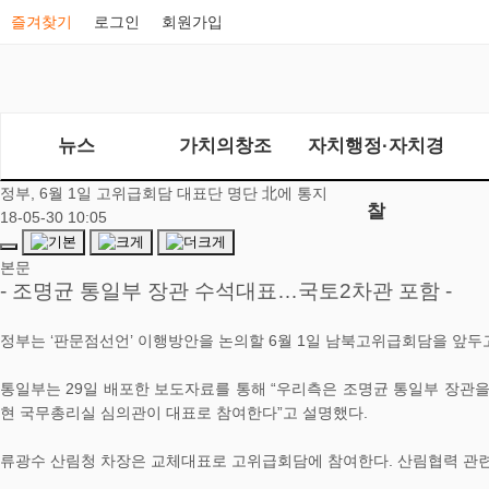
즐겨찾기
로그인
회원가입
뉴스
가치의창조
자치행정·자치경
정부, 6월 1일 고위급회담 대표단 명단 北에 통지
찰
18-05-30 10:05
본문
- 조명균 통일부 장관 수석대표…국토2차관 포함 -
정부는 ‘판문점선언’ 이행방안을 논의할 6월 1일 남북고위급회담을 앞두
통일부는 29일 배포한 보도자료를 통해 “우리측은 조명균 통일부 장관을
현 국무총리실 심의관이 대표로 참여한다”고 설명했다.
류광수 산림청 차장은 교체대표로 고위급회담에 참여한다. 산림협력 관련