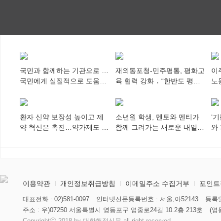
국민과 함께하는 기관으로 …
재외동포청-민주평통, 평화교
이
국민에게 실질적으로 도움이
육 협력 강화 ․ “한반도 평화,
노
되어야
차세대 동포가 세계에 알리
추
다”
환자 신약 보장성 높이고 제
소년원 학생, 멘토와 멘티가
‘
약 혁신은 촉진…약가제도 개
함께 그려가는 새로운 내일
와
편안 의결
향해
미
이용약관
개인정보취급방침
이메일주소 수집거부
포인트
대표전화 : 02)581-0097
인터넷신문등록번호 : 서울,아52143
등록일
주소 : 우)07250 서울특별시 영등포구 영중로24길 10.2층 213호
(영