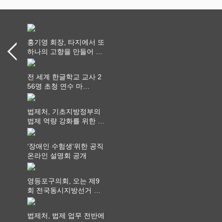
홍기영 회장, 타지에서 또
하나의 고향을 만들어 가
다
전 세계 한글학교 교사 2
56명 초청 연수 마
쳐...“수업은 더 깊게, 교
사 연결은 더 넓게”
법제처, 기초지방정부의
법제 역량 강화를 위한 전
라권 현장설명회 개최
‘장애인 수험생‘위한 공직
온라인 설명회 공개
영등포구의회, 오는 제9
회 전국동시지방선거 ‧
"공직사회는 어느 때보다
공정하고 책임 있는 자세
법제처, 법제 업무 전반에
를 지켜야 할 것"