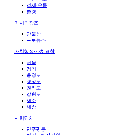
경제·유통
환경
가치의창조
만물상
포토뉴스
자치행정·자치경찰
서울
경기
충청도
경상도
전라도
강원도
제주
세종
사회단체
민주평등