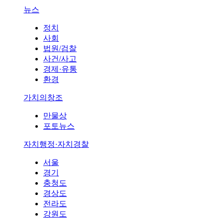
뉴스
정치
사회
법원/검찰
사건/사고
경제·유통
환경
가치의창조
만물상
포토뉴스
자치행정·자치경찰
서울
경기
충청도
경상도
전라도
강원도