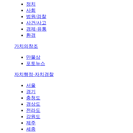
정치
사회
법원/검찰
사건/사고
경제·유통
환경
가치의창조
만물상
포토뉴스
자치행정·자치경찰
서울
경기
충청도
경상도
전라도
강원도
제주
세종