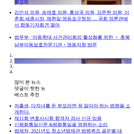
활성화
김민석 의원, 송재호 의원, 홍성국 의원, 강준현 의원, 이
춘희 세종시장, 채현일 영등포구청장 … 국회 정론관에
서 합동기자회견 열어
법무부, ‘아동학대 사건관리회의’활성화를 위한 ‧ 충북
남부아동보호전문기관‧영동지청 방문
많이 본 뉴스
댓글이 핫한 뉴
베스트 추천
저출생, 다자녀를 둔 부모라면 꼭 알아야 하는 법령을 소
개한다.
제11회 변호사시험 합격자 검사 신규 임용
신평화통일신문 &평화통일을 염원하는 소리
법제처, 2021년도 청소년법제관 법령퀴즈 골든벨 대