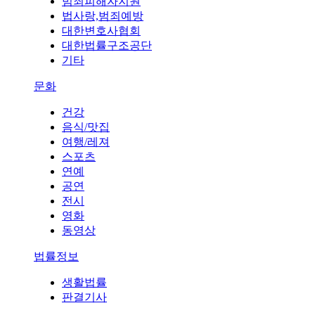
범죄피해자지원
법사랑,범죄예방
대한변호사협회
대한법률구조공단
기타
문화
건강
음식/맛집
여행/레져
스포츠
연예
공연
전시
영화
동영상
법률정보
생활법률
판결기사