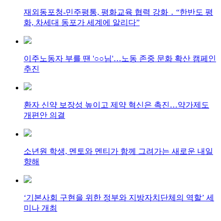
재외동포청-민주평통, 평화교육 협력 강화 ․ “한반도 평
화, 차세대 동포가 세계에 알리다”
이주노동자 부를 땐 '○○님'…노동 존중 문화 확산 캠페인
추진
환자 신약 보장성 높이고 제약 혁신은 촉진…약가제도
개편안 의결
소년원 학생, 멘토와 멘티가 함께 그려가는 새로운 내일
향해
‘기본사회 구현을 위한 정부와 지방자치단체의 역할’ 세
미나 개최