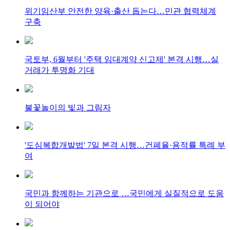
위기임산부 안전한 양육·출산 돕는다…민관 협력체계
구축
국토부, 6월부터 '주택 임대계약 신고제' 본격 시행…실
거래가 투명화 기대
불꽃놀이의 빛과 그림자
'도심복합개발법' 7일 본격 시행…건폐율·용적률 특례 부
여
국민과 함께하는 기관으로 …국민에게 실질적으로 도움
이 되어야