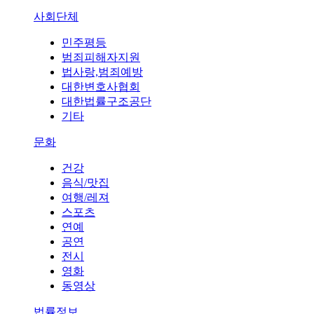
사회단체
민주평등
범죄피해자지원
법사랑,범죄예방
대한변호사협회
대한법률구조공단
기타
문화
건강
음식/맛집
여행/레져
스포츠
연예
공연
전시
영화
동영상
법률정보