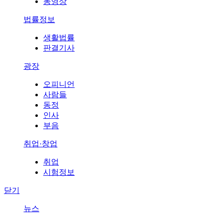
동영상
법률정보
생활법률
판결기사
광장
오피니언
사람들
동정
인사
부음
취업·창업
취업
시험정보
닫기
뉴스