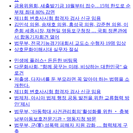
금융위원회, 새출발기금 10월부터 접수…15억 한도로 순
부채 최대 80% 감면
제11회 변호사시험 합격자 검사 신규 임용
김민석 의원, 송재호 의원, 홍성국 의원, 강준현 의원, 이
춘희 세종시장, 채현일 영등포구청장 … 국회 정론관에
서 합동기자회견 열어
법무부, 전국기능경기대회서 교도소 수형자 19명 입상
상호문화이해시대 실무자 절실
민생에 플러스+ 든든한 버팀목
다문화사회, “함께 꿈꾸는 미래, 비상하는 대한민국“ 슬
로건
저출생, 다자녀를 둔 부모라면 꼭 알아야 하는 법령을 소
개한다.
제11회 변호사시험 합격자 검사 신규 임용
법제처, 아시아 법제 행정 공동 발전을 위한 교류협력 방
안’제시
법무부, ‘아동학대 사건관리회의’활성화를 위한 ‧ 충북
남부아동보호전문기관‧영동지청 방문
법무부, 군(軍) 성폭력 피해자 지원 강화 … 협력체계 구
축