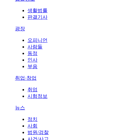
생활법률
판결기사
광장
오피니언
사람들
동정
인사
부음
취업·창업
취업
시험정보
뉴스
정치
사회
법원/검찰
사건/사고