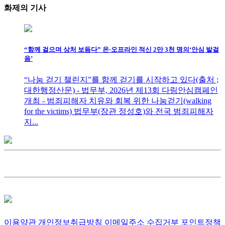
화제의
기사
“함께 걸으며 상처 보듬다” 온·오프라인 적신 2만 3천 명의‘안심 발걸
음’
“나눔 걷기 챌린지”를 함께 걷기를 시작하고 있다(출처 ;
대한행정산문) - 법무부, 2026년 제13회 다링안심캠페인
개최 - 범죄피해자 치유와 회복 위한 나눔걷기(walking
for the victims) 법무부(장관 정성호)와 전국 범죄피해자
지...
이용약관
개인정보취급방침
이메일주소 수집거부
포인트정책