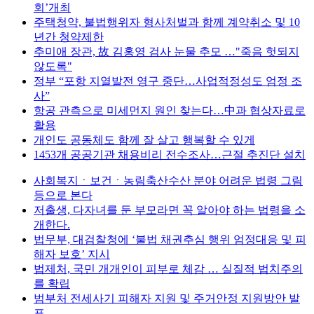
회’개최
주택청약, 불법행위자 형사처벌과 함께 계약취소 및 10
년간 청약제한
추미애 장관, 故 김홍영 검사 눈물 추모 …"죽음 헛되지
않도록"
정부 “포항 지열발전 영구 중단…사업적정성도 엄정 조
사”
항공 관측으로 미세먼지 원인 찾는다…中과 협상자료로
활용
개인도 공동체도 함께 잘 살고 행복할 수 있게
1453개 공공기관 채용비리 전수조사…근절 추진단 설치
사회복지ㆍ보건ㆍ농림축산수산 분야 어려운 법령 그림
등으로 본다
저출생, 다자녀를 둔 부모라면 꼭 알아야 하는 법령을 소
개한다.
법무부, 대검찰청에 ‘불법 채권추심 행위 엄정대응 및 피
해자 보호’ 지시
법제처, 국민 개개인이 피부로 체감 … 실질적 법치주의
를 확립
범부처 전세사기 피해자 지원 및 주거안정 지원방안 발
표