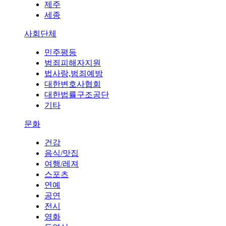
제주
세종
사회단체
민주평등
범죄피해자지원
법사랑,범죄예방
대한변호사협회
대한법률구조공단
기타
문화
건강
음식/맛집
여행/레져
스포츠
연예
공연
전시
영화