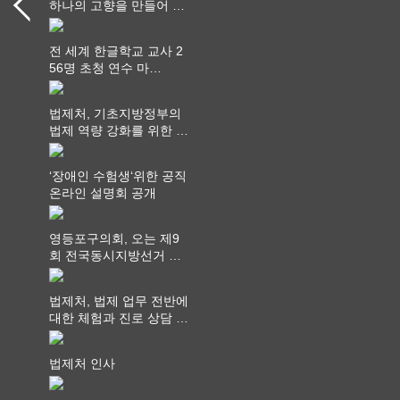
하나의 고향을 만들어 가
다
전 세계 한글학교 교사 2
56명 초청 연수 마
쳐...“수업은 더 깊게, 교
사 연결은 더 넓게”
법제처, 기초지방정부의
법제 역량 강화를 위한 전
라권 현장설명회 개최
‘장애인 수험생‘위한 공직
온라인 설명회 공개
영등포구의회, 오는 제9
회 전국동시지방선거 ‧
"공직사회는 어느 때보다
공정하고 책임 있는 자세
법제처, 법제 업무 전반에
를 지켜야 할 것"
대한 체험과 진로 상담 기
회 제공
법제처 인사