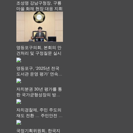
조성명 강남구청장, 구룡
마을 화재 현장 대응 지휘
영등포구의회, 본회의 안
건처리 및 구정질문 실시
영등포구, ‘2025년 전국
도서관 운영 평가’ 연속
최고 영예 장관상에서 ‘대
통령상’ 수상
자치분권 30년 평가를 통
한 국가균형성장의 방향
과 과제 논의
자치경찰제, 주민 주도의
재도 전환 … 주민안전 치
안서비스가 최우선 되어
야
국정기획위원회, 한국지