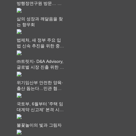
방행정연구원 방문… 국
가균형성장 논의
삶의 성장과 깨달음을 찾
는 향우회
법제처, 새 정부 주요 입
법 신속 추진을 위한 중앙
부처 법무담당관 회의 개
최
㈜트릿지- D&A Advisory,
글로벌 시장 진출 위한 전
략적 업무협약 체결
위기임산부 안전한 양육·
출산 돕는다…민관 협력
체계 구축
국토부, 6월부터 '주택 임
대계약 신고제' 본격 시
행…실거래가 투명화 기
대
불꽃놀이의 빛과 그림자