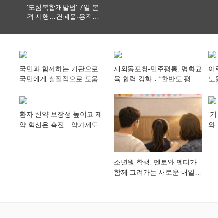
'도심복합개발법' 7일 본
격 시행…건폐율·용적률
특례 부여
국민과 함께하는 기관으로 …
재외동포청-민주평통, 평화교
이
국민에게 실질적으로 도움이
육 협력 강화 ․ “한반도 평화,
노
되어야
차세대 동포가 세계에 알리
추
다”
환자 신약 보장성 높이고 제
‘
약 혁신은 촉진…약가제도 개
와
편안 의결
미
소년원 학생, 멘토와 멘티가
함께 그려가는 새로운 내일
향해