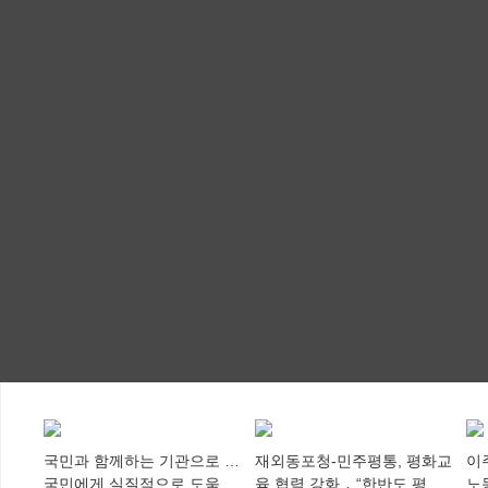
국민과 함께하는 기관으로 …
재외동포청-민주평통, 평화교
이
국민에게 실질적으로 도움이
육 협력 강화 ․ “한반도 평화,
노