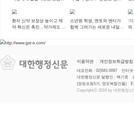
되어야
차세대 동포가 세계에 알리
추
다”
환자 신약 보장성 높이고 제
소년원 학생, 멘토와 멘티가
‘
약 혁신은 촉진…약가제도 개
함께 그려가는 새로운 내일
와
편안 의결
향해
미
이용약관
개인정보취급방침
대표전화 : 02)581-0097
인터넷신
대한행정신문 발행인 : 백기호
(영등포동5가, 영포복합건물)
E
Copyrightⓒ 2018 by 대한행정신문 al