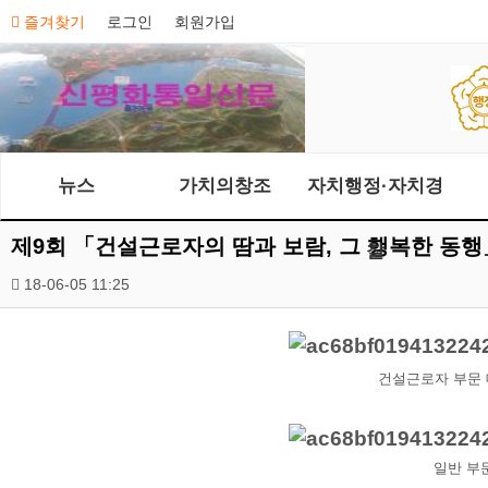
즐겨찾기
로그인
회원가입
뉴스
가치의창조
자치행정·자치경
제9회 「건설근로자의 땀과 보람, 그 행복한 동
찰
18-06-05 11:25
건설근로자 부문 대
일반 부문