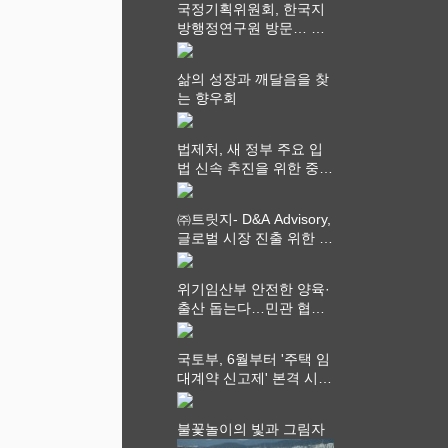
국정기획위원회, 한국지
방행정연구원 방문… 국
가균형성장 논의
삶의 성장과 깨달음을 찾
는 향우회
법제처, 새 정부 주요 입
법 신속 추진을 위한 중앙
부처 법무담당관 회의 개
최
㈜트릿지- D&A Advisory,
글로벌 시장 진출 위한 전
략적 업무협약 체결
위기임산부 안전한 양육·
출산 돕는다…민관 협력
체계 구축
국토부, 6월부터 '주택 임
대계약 신고제' 본격 시
행…실거래가 투명화 기
대
불꽃놀이의 빛과 그림자