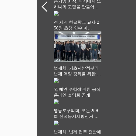
홍기영 회장, 타지에서 또
하나의 고향을 만들어 가
다
전 세계 한글학교 교사 2
56명 초청 연수 마
쳐...“수업은 더 깊게, 교
사 연결은 더 넓게”
법제처, 기초지방정부의
법제 역량 강화를 위한 전
라권 현장설명회 개최
‘장애인 수험생‘위한 공직
온라인 설명회 공개
영등포구의회, 오는 제9
회 전국동시지방선거 ‧
"공직사회는 어느 때보다
공정하고 책임 있는 자세
법제처, 법제 업무 전반에
를 지켜야 할 것"