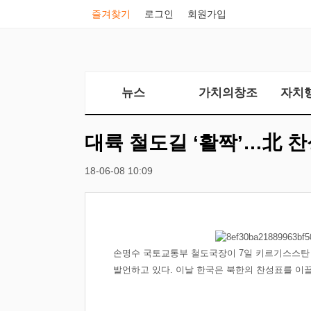
즐겨찾기
로그인
회원가입
뉴스
가치의창조
자치
대륙 철도길 ‘활짝’…北 
18-06-08 10:09
손명수 국토교통부 철도국장이 7일 키르기스스탄
발언하고 있다. 이날 한국은 북한의 찬성표를 이끌