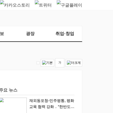
보
광장
취업·창업
주요 뉴스
재외동포청-민주평통, 평화
교육 협력 강화 ․ “한반도
평화, 차세대 동포가 세계