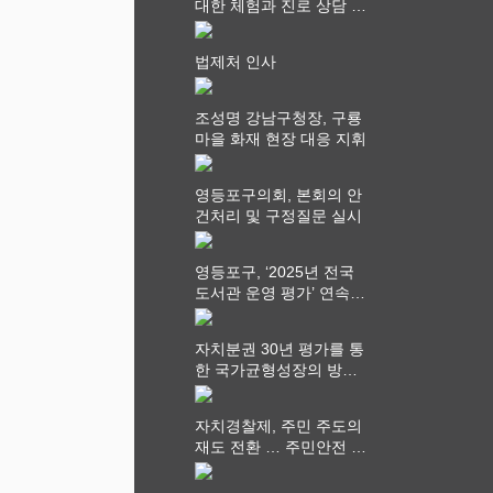
대한 체험과 진로 상담 기
회 제공
법제처 인사
조성명 강남구청장, 구룡
마을 화재 현장 대응 지휘
영등포구의회, 본회의 안
건처리 및 구정질문 실시
영등포구, ‘2025년 전국
도서관 운영 평가’ 연속
최고 영예 장관상에서 ‘대
통령상’ 수상
자치분권 30년 평가를 통
한 국가균형성장의 방향
과 과제 논의
자치경찰제, 주민 주도의
재도 전환 … 주민안전 치
안서비스가 최우선 되어
야