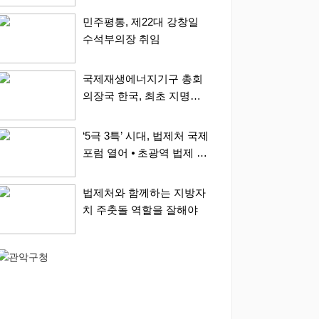
에 알리다”
민주평통, 제22대 강창일
수석부의장 취임
국제재생에너지기구 총회
의장국 한국, 최초 지명…
내년 1년 간 활동
‘5극 3특’ 시대, 법제처 국제
포럼 열어 ⦁ 초광역 법제 정
비 본격 논의
법제처와 함께하는 지방자
치 주춧돌 역할을 잘해야