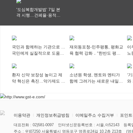
'도심복합개발법' 7일 본
격 시행…건폐율·용적률
특례 부여
국민과 함께하는 기관으로 …
재외동포청-민주평통, 평화교
이
국민에게 실질적으로 도움이
육 협력 강화 ․ “한반도 평화,
노
되어야
차세대 동포가 세계에 알리
추
다”
환자 신약 보장성 높이고 제
소년원 학생, 멘토와 멘티가
‘
약 혁신은 촉진…약가제도 개
함께 그려가는 새로운 내일
와
편안 의결
향해
미
이용약관
개인정보취급방침
이메일주소 수집거부
포인트
대표전화 : 02)581-0097
인터넷신문등록번호 : 서울,아52143
등록일
주소 : 우)07250 서울특별시 영등포구 영중로24길 10.2층 213호
(영