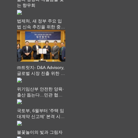
는 향우회
법제처, 새 정부 주요 입
법 신속 추진을 위한 중앙
부처 법무담당관 회의 개
최
㈜트릿지- D&A Advisory,
글로벌 시장 진출 위한 전
략적 업무협약 체결
위기임산부 안전한 양육·
출산 돕는다…민관 협력
체계 구축
국토부, 6월부터 '주택 임
대계약 신고제' 본격 시
행…실거래가 투명화 기
대
불꽃놀이의 빛과 그림자