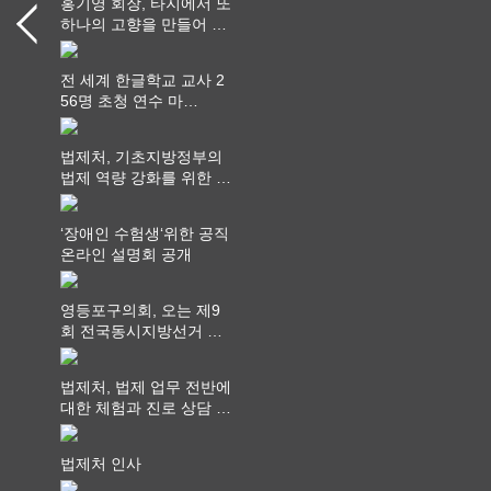
홍기영 회장, 타지에서 또
하나의 고향을 만들어 가
다
전 세계 한글학교 교사 2
56명 초청 연수 마
쳐...“수업은 더 깊게, 교
사 연결은 더 넓게”
법제처, 기초지방정부의
법제 역량 강화를 위한 전
라권 현장설명회 개최
‘장애인 수험생‘위한 공직
온라인 설명회 공개
영등포구의회, 오는 제9
회 전국동시지방선거 ‧
"공직사회는 어느 때보다
공정하고 책임 있는 자세
법제처, 법제 업무 전반에
를 지켜야 할 것"
대한 체험과 진로 상담 기
회 제공
법제처 인사