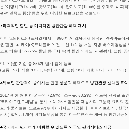
‘코리아그랜드세일’은 겨울철 외래관광객 방한 촉진과 관광수입 증대를 위
는 ‘여행하고(Travel), 맛보고(Taste), 만져보고(Touch)’를 주제
관광 만족도 향상 등을 위한 다양한 프로그램을 선보인다.
♣파격적인 할인 등 매력적인 방한관광 혜택 제시
이번 ‘코리아그랜드세일’에서는 850여 개 업체에서 외국인 관광객들에게 
권 할인, ▲ 케이(K)트래블버스 전 노선 1+1 등 서울-지방 버스여행상품 
코르 해운대 55~75% 할인 등 국내 숙박 할인 외에도 ▲ 관광지, 쇼핑,
* 1. 7.(월) 기준 총 855개 업체 참여 등록
(교통 15개, 식음 475개, 숙박 217개, 쇼핑 48개, 체험 67개, 기타 33개)
♣외국인 관광객이 좋아하는 관광 상품과 혜택으로 방한관광 선택권 확대
2017년 한 해 방한 외국인 72.5%는 쇼핑을, 58.2%는 식도락 관광을
‘코리아그랜드세일’을 통해 최대 25% 할인을 제공하며 고품격 요리의 진수를 선
프)와 둘러보는 ‘노포관광(투어)’ 기회도 제공한다. ‘아이러브한식’, 
키지) 할인, 세계적 여행플랫폼을 통한 한국여행상품 제공 등 방한관광의
♣국내에서 편리하게 여행할 수 있도록 외국인 편의서비스 제공