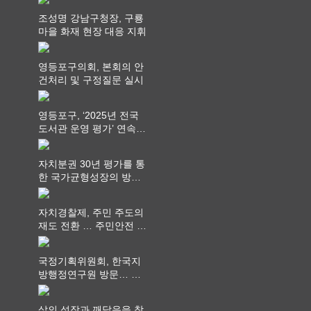
조성명 강남구청장, 구룡
마을 화재 현장 대응 지휘
영등포구의회, 본회의 안
건처리 및 구정질문 실시
영등포구, ‘2025년 전국
도서관 운영 평가’ 연속
최고 영예 장관상에서 ‘대
통령상’ 수상
자치분권 30년 평가를 통
한 국가균형성장의 방향
과 과제 논의
자치경찰제, 주민 주도의
재도 전환 … 주민안전 치
안서비스가 최우선 되어
야
국정기획위원회, 한국지
방행정연구원 방문… 국
가균형성장 논의
삶의 성장과 깨달음을 찾