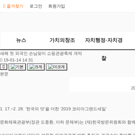
즐겨찾기
로그인
회원가입
뉴스
가치의창조
자치행정·자치경
새해 첫 외국인 손님맞이 쇼핑관광축제 개막
찰
19-01-14 14:31
본문
2
1. 17.~2. 28. ‘한국의 맛’을 더한 ‘2019 코리아그랜드세일’
문화체육관광부(장관 도종환, 이하 문체부)는 (재)한국방문위원회와 함께 1월 1