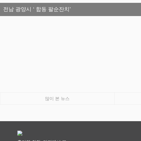
전남 광양시 ‘ 합동 팔순잔치’
많이 본 뉴스