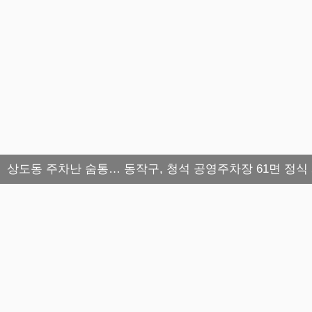
상도동 주차난 숨통… 동작구, 청석 공영주차장 61면 정식