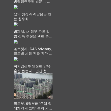
방행정연구원 방문… 국
가균형성장 논의
삶의 성장과 깨달음을 찾
는 향우회
법제처, 새 정부 주요 입
법 신속 추진을 위한 중앙
부처 법무담당관 회의 개
최
㈜트릿지- D&A Advisory,
글로벌 시장 진출 위한 전
략적 업무협약 체결
위기임산부 안전한 양육·
출산 돕는다…민관 협력
체계 구축
국토부, 6월부터 '주택 임
대계약 신고제' 본격 시