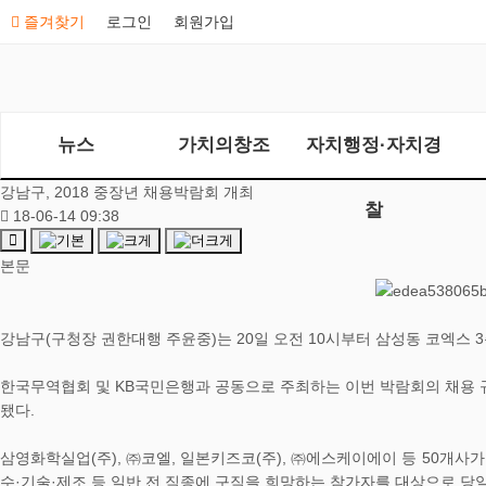
즐겨찾기
로그인
회원가입
뉴스
가치의창조
자치행정·자치경
강남구, 2018 중장년 채용박람회 개최
찰
18-06-14 09:38
본문
강남구(구청장 권한대행 주윤중)는 20일 오전 10시부터 삼성동 코엑스 3
한국무역협회 및 KB국민은행과 공동으로 주최하는 이번 박람회의 채용 규
됐다.
삼영화학실업(주), ㈜코엘, 일본키즈코(주), ㈜에스케이에이 등 50개
수·기술·제조 등 일반 전 직종에 구직을 희망하는 참가자를 대상으로 당