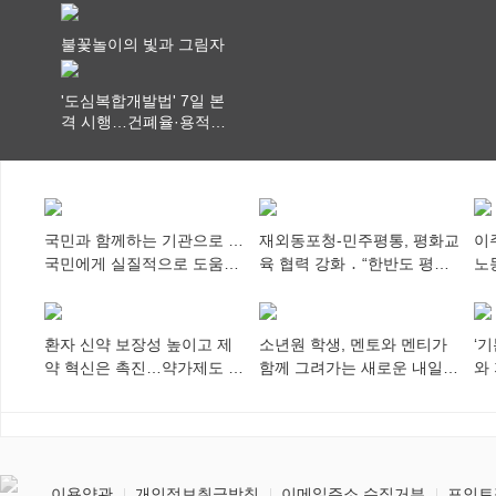
행…실거래가 투명화 기
대
불꽃놀이의 빛과 그림자
'도심복합개발법' 7일 본
격 시행…건폐율·용적률
특례 부여
국민과 함께하는 기관으로 …
재외동포청-민주평통, 평화교
이
국민에게 실질적으로 도움이
육 협력 강화 ․ “한반도 평화,
노
되어야
차세대 동포가 세계에 알리
추
다”
환자 신약 보장성 높이고 제
소년원 학생, 멘토와 멘티가
‘
약 혁신은 촉진…약가제도 개
함께 그려가는 새로운 내일
와
편안 의결
향해
미
이용약관
개인정보취급방침
이메일주소 수집거부
포인트