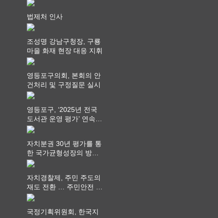
회 제공
법제처 인사
조성명 강남구청장, 구룡
마을 화재 현장 대응 지휘
영등포구의회, 본회의 안
건처리 및 구정질문 실시
영등포구, ‘2025년 전국
도서관 운영 평가’ 연속
최고 영예 장관상에서 ‘대
통령상’ 수상
자치분권 30년 평가를 통
한 국가균형성장의 방향
과 과제 논의
자치경찰제, 주민 주도의
재도 전환 … 주민안전 치
안서비스가 최우선 되어
야
국정기획위원회, 한국지