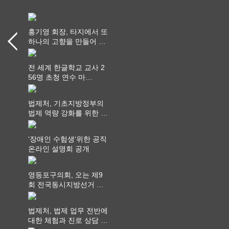
홍기영 회장, 타지에서 또
하나의 고향을 만들어 가
다
전 세계 한글학교 교사 2
56명 초청 연수 마
쳐...“수업은 더 깊게, 교
사 연결은 더 넓게”
법제처, 기초지방정부의
법제 역량 강화를 위한 전
라권 현장설명회 개최
‘장애인 수험생‘위한 공직
온라인 설명회 공개
영등포구의회, 오는 제9
회 전국동시지방선거 ‧
"공직사회는 어느 때보다
공정하고 책임 있는 자세
법제처, 법제 업무 전반에
를 지켜야 할 것"
대한 체험과 진로 상담 기