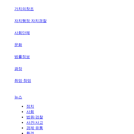
가치의창조
자치행정·자치경찰
사회단체
문화
법률정보
광장
취업·창업
뉴스
정치
사회
법원/검찰
사건/사고
경제·유통
환경