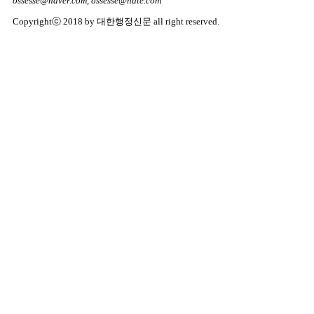
ossesse@naver.com, ossesse@nate.com
Copyrightⓒ 2018 by 대한행정신문 all right reserved.