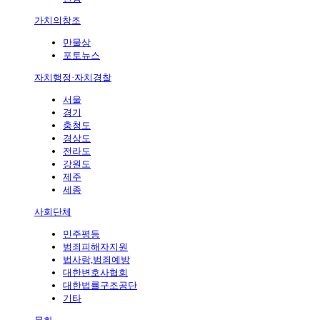
가치의창조
만물상
포토뉴스
자치행정·자치경찰
서울
경기
충청도
경상도
전라도
강원도
제주
세종
사회단체
민주평등
범죄피해자지원
법사랑,범죄예방
대한변호사협회
대한법률구조공단
기타