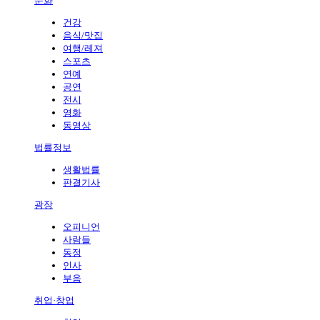
문화
건강
음식/맛집
여행/레져
스포츠
연예
공연
전시
영화
동영상
법률정보
생활법률
판결기사
광장
오피니언
사람들
동정
인사
부음
취업·창업