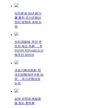
자치분권 30년 평가
를 통한 국가균형성
장의 방향과 과제 논
의
자치경찰제, 주민 주
도의 재도 전환 … 주
민안전 치안서비스가
최우선 되어야
국정기획위원회, 한
국지방행정연구원 방
문… 국가균형성장
논의
삶의 성장과 깨달음
을 찾는 향우회