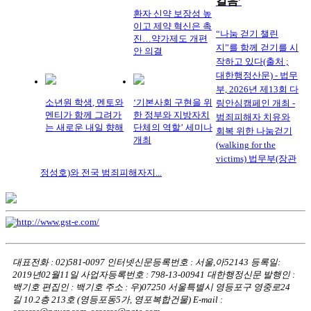
걸음’
환자 신약 보장성 높
이고 제약 혁신은 촉
“나눔 걷기 챌린
진…약가제도 개편
지”를 함께 걷기를 시
안 의결
작하고 있다(출처 ;
대한행정산문) - 법무
부, 2026년 제13회 다
소년원 학생, 멘토와
‘기본사회 구현을 위
링안심캠페인 개최 -
멘티가 함께 그려가
한 정부와 지방자치
범죄피해자 치유와
는 새로운 내일 향해
단체의 역할’ 세미나
회복 위한 나눔걷기
개최
(walking for the
victims) 법무부(장관
정성호)와 전국 범죄피해자지...
대표전화 : 02)581-0097
인터넷신문등록번호 : 서울,아52143
등록일:
2019년02월11일
사업자등록번호 : 798-13-00941
대한행정신문 발행인 :
백기호
편집인 : 백기호
주소 : 우)07250 서울특별시 영등포구 영중로24
길 10.2층 213호
(영등포동5가, 영포복합건물)
E-mail :