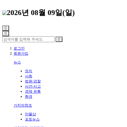
2026년 08월 09일(일)
로그인
회원가입
뉴스
정치
사회
법원/검찰
사건/사고
경제·유통
환경
가치의창조
만물상
포토뉴스