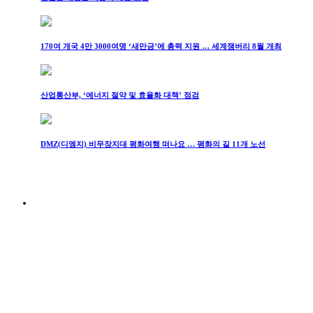
170여 개국 4만 3000여명 ‘새만금’에 총력 지원 … 세계잼버리 8월 개최
산업통산부, ‘에너지 절약 및 효율화 대책’ 점검
DMZ(디엠지) 비무장지대 평화여행 떠나요 … 평화의 길 11개 노선