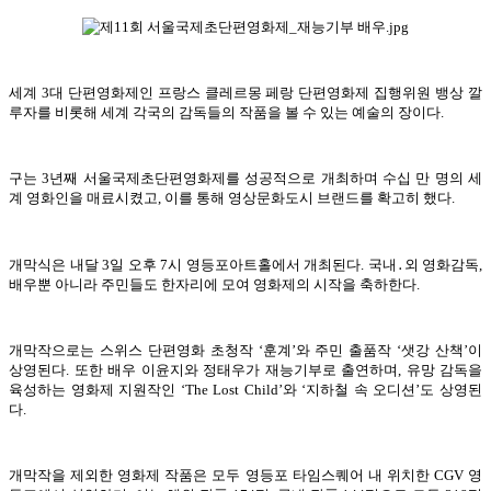
세계 3대 단편영화제인 프랑스 클레르몽 페랑 단편영화제 집행위원 뱅상 깔
루자를 비롯해 세계 각국의 감독들의 작품을 볼 수 있는 예술의 장이다.
구는 3년째 서울국제초단편영화제를 성공적으로 개최하며 수십 만 명의 세
계 영화인을 매료시켰고, 이를 통해 영상문화도시 브랜드를 확고히 했다.
개막식은 내달 3일 오후 7시 영등포아트홀에서 개최된다. 국내․외 영화감독,
배우뿐 아니라 주민들도 한자리에 모여 영화제의 시작을 축하한다.
개막작으로는 스위스 단편영화 초청작 ‘훈계’와 주민 출품작 ‘샛강 산책’이
상영된다. 또한 배우 이윤지와 정태우가 재능기부로 출연하며, 유망 감독을
육성하는 영화제 지원작인 ‘The Lost Child’와 ‘지하철 속 오디션’도 상영된
다.
개막작을 제외한 영화제 작품은 모두 영등포 타임스퀘어 내 위치한 CGV 영