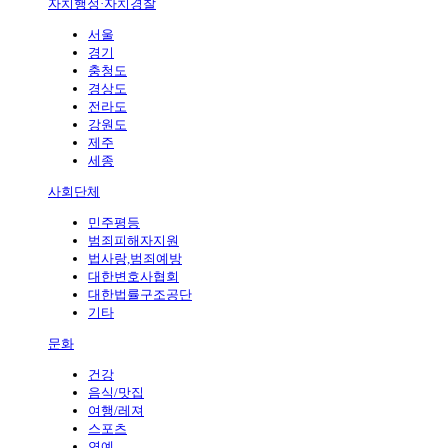
자치행정·자치경찰
서울
경기
충청도
경상도
전라도
강원도
제주
세종
사회단체
민주평등
범죄피해자지원
법사랑,범죄예방
대한변호사협회
대한법률구조공단
기타
문화
건강
음식/맛집
여행/레져
스포츠
연예