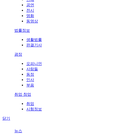
공연
전시
영화
동영상
법률정보
생활법률
판결기사
광장
오피니언
사람들
동정
인사
부음
취업·창업
취업
시험정보
닫기
뉴스