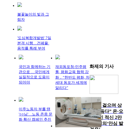
불꽃놀이의 빛과 그
림자
'도심복합개발법' 7일
본격 시행…건폐율·
용적률 특례 부여
화제의
기사
국민과 함께하는 기
재외동포청-민주평
관으로 …국민에게
통, 평화교육 협력 강
실질적으로 도움이
화 ․ “한반도 평화, 차
되어야
세대 동포가 세계에
알리다”
“함께 걸으며 상
이주노동자 부를 땐
처 보듬다” 온·오
'○○님'…노동 존중 문
프라인 적신 2만
화 확산 캠페인 추진
3천 명의‘안심 발