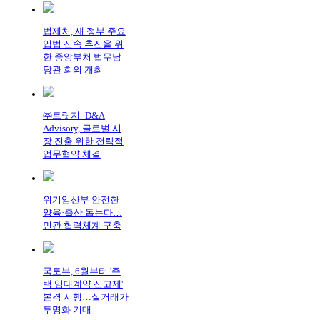
법제처, 새 정부 주요
입법 신속 추진을 위
한 중앙부처 법무담
당관 회의 개최
㈜트릿지- D&A
Advisory, 글로벌 시
장 진출 위한 전략적
업무협약 체결
위기임산부 안전한
양육·출산 돕는다…
민관 협력체계 구축
국토부, 6월부터 '주
택 임대계약 신고제'
본격 시행…실거래가
투명화 기대