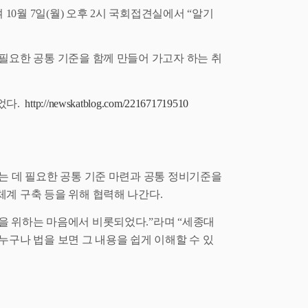
여
10
월
7
일
(
월
)
오후
2
시 국회접견실에서
“
알기
필요한 공통 기준을 함께 만들어 가고자 하는 취
었다
.
http://newskatblog.com/221671719510
는 데 필요한 공통 기준 마련과 공통 정비기준을
체계 구축 등을 위해 협력해 나간다
.
들을 위하는 마음에서 비롯되었다
.”
라며
“
세종대
누구나 법을 보면 그 내용을 쉽게 이해할 수 있