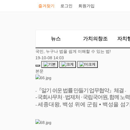
즐겨찾기
로그인
회원가입
뉴스
가치의창조
자치
국민, 누구나 법을 쉽게 이해할 수 있는 법!
19-10-08 14:03
본문
『
알기 쉬운 법률 만들기 업무협약
』
체결
-
-
-
국회사무처
·
법제처
·
국립국어원
,
함께 노
세종대왕
,
백성 위에 군림
⦁
백성을 섬기
-