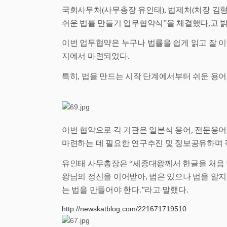
국회사무처
(
사무총장 유인태
),
법제처
(
처장 김
쉬운 법률 만들기 업무협약식
”
을 체결했다
,
고 
이번 업무협약은 누구나 법률을 쉽게 읽고 잘 이
지에서 마련되었다
.
특히
,
법을 만드는 시작 단계에서부터 쉬운 용어
이번 협약으로 각 기관은 일본식 용어
,
전문용어
마련하는 데 필요한 연구추진 및 정보공유하며 
유인태 사무총장은
“
세종대왕께서 한글을 처음 
왕님의 정신을 이어받아
,
법은 있으나 법을 알지
는 법을 만들어야 한다
.”
라고 말했다
.
http://newskatblog.com/221671719510