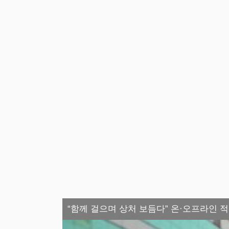
“함께 걸으며 상처 보듬다” 온·오프라인 적