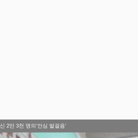
신 2만 3천 명의‘안심 발걸음’