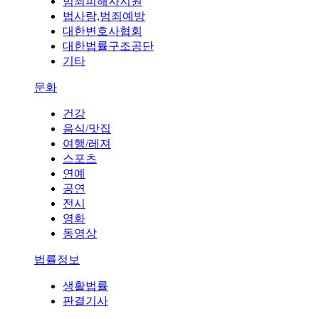
범죄피해자지원
법사랑,범죄예방
대한변호사협회
대한법률구조공단
기타
문화
건강
음식/맛집
여행/레져
스포츠
연예
공연
전시
영화
동영상
법률정보
생활법률
판결기사