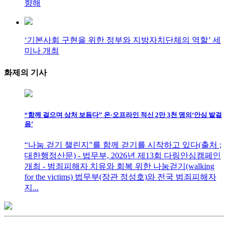
향해
‘기본사회 구현을 위한 정부와 지방자치단체의 역할’ 세
미나 개최
화제의
기사
“함께 걸으며 상처 보듬다” 온·오프라인 적신 2만 3천 명의‘안심 발걸
음’
“나눔 걷기 챌린지”를 함께 걷기를 시작하고 있다(출처 ;
대한행정산문) - 법무부, 2026년 제13회 다링안심캠페인
개최 - 범죄피해자 치유와 회복 위한 나눔걷기(walking
for the victims) 법무부(장관 정성호)와 전국 범죄피해자
지...