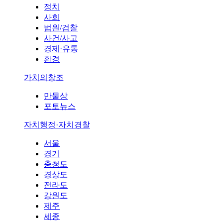
정치
사회
법원/검찰
사건/사고
경제·유통
환경
가치의창조
만물상
포토뉴스
자치행정·자치경찰
서울
경기
충청도
경상도
전라도
강원도
제주
세종