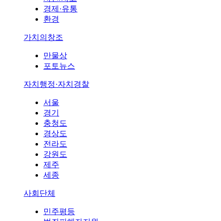
경제·유통
환경
가치의창조
만물상
포토뉴스
자치행정·자치경찰
서울
경기
충청도
경상도
전라도
강원도
제주
세종
사회단체
민주평등