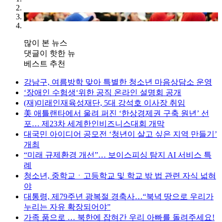
많이 본 뉴스
댓글이 핫한 뉴
베스트 추천
강남구, 여름방학 맞아 특별한 청소년 마음상담소 운영
‘장애인 수험생‘위한 공직 온라인 설명회 공개
(재)미래인재육성재단, 5대 강석호 이사장 취임
美 애틀랜타에서 울려 퍼진 ‘한상경제권 구축 원년’ 선
포… 제23차 세계한인비즈니스대회 개막
대국민 아이디어 공모전 ‘청년이 살고 싶은 지역 만들기’
개최
“미래 규제환경 개선”… 보이스피싱 탐지 AI 서비스 특
례
청소년, 중학교ㆍ고등학교 및 학교 밖 법 관련 자식 넓혀
야
대통령, 제79주년 광복절 경축사…“북녁 땅으로 우리가
누리는 자유 확장되어야”
가족 품으로 … 북한에 잡혀간 우리 아빠를 돌려주세요!