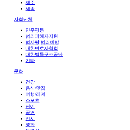
제주
세종
사회단체
민주평등
범죄피해자지원
법사랑,범죄예방
대한변호사협회
대한법률구조공단
기타
문화
건강
음식/맛집
여행/레져
스포츠
연예
공연
전시
영화