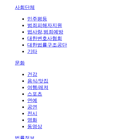
사회단체
민주평등
범죄피해자지원
법사랑,범죄예방
대한변호사협회
대한법률구조공단
기타
문화
건강
음식/맛집
여행/레져
스포츠
연예
공연
전시
영화
동영상
법률정보