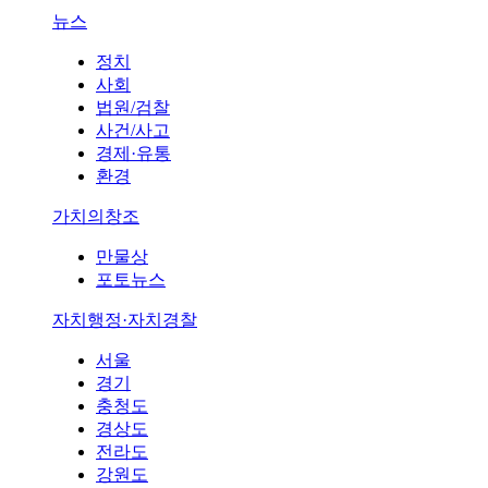
뉴스
정치
사회
법원/검찰
사건/사고
경제·유통
환경
가치의창조
만물상
포토뉴스
자치행정·자치경찰
서울
경기
충청도
경상도
전라도
강원도