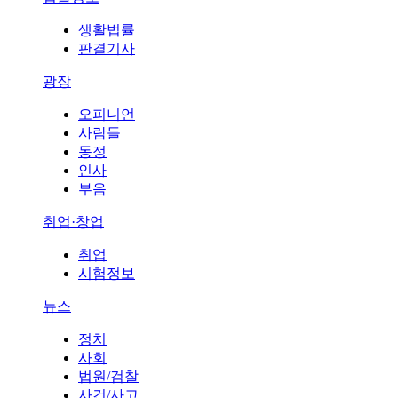
생활법률
판결기사
광장
오피니언
사람들
동정
인사
부음
취업·창업
취업
시험정보
뉴스
정치
사회
법원/검찰
사건/사고