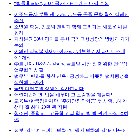
“법률홈닥터”, 2024 국가대표브랜드 대상 수상
이주노동자 부를 땐 '○○님'…노동 존중 문화 확산 캠페인
추진
소년원 학생, 멘토와 멘티가 함께 그려가는 새로운 내일
향해
자치분권 30년 평가를 통한 국가균형성장의 방향과 과제
논의
이의신 강남복지재단 이사장, ‘기부챌린지 파트너스데
이’ 개최
㈜트릿지- D&A Advisory, 글로벌 시장 진출 위한 전략적
업무협약 체결
법무부, 변화를 향한 믿음 · 공정하고 따뜻한 법치행정을
실현해 나아가
국민 여러분의 성원에 감사합니다
어린이법제관, 법을 배우며 그 소중함을 깨닫다!
교육부⦁한국장학재단, ‘주거안정장학금' 첫 시행…대학
생에 월 최대 20만 원 지원
청소년, 중학교ㆍ고등학교 및 학교 밖 법 관련 자식 넓혀
야
정부, 걸으며 느끼는 평화 ·‘디엠지 평화의 길’ 테마노선