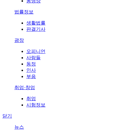
동영상
법률정보
생활법률
판결기사
광장
오피니언
사람들
동정
인사
부음
취업·창업
취업
시험정보
닫기
뉴스