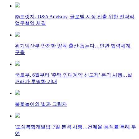
㈜트릿지- D&A Advisory, 글로벌 시장 진출 위한 전략적
업무협약 체결
위기임산부 안전한 양육·출산 돕는다…민관 협력체계
구축
국토부, 6월부터 '주택 임대계약 신고제' 본격 시행…실
거래가 투명화 기대
불꽃놀이의 빛과 그림자
'도심복합개발법' 7일 본격 시행…건폐율·용적률 특례 부
여