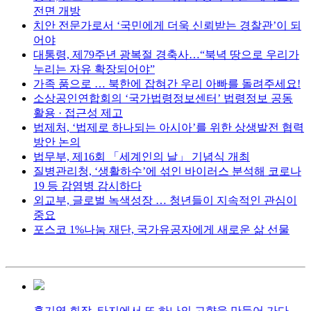
전면 개방
치안 전문가로서 ‘국민에게 더욱 신뢰받는 경찰관’이 되
어야
대통령, 제79주년 광복절 경축사…“북녁 땅으로 우리가
누리는 자유 확장되어야”
가족 품으로 … 북한에 잡혀간 우리 아빠를 돌려주세요!
소상공인연합회의 ‘국가법령정보센터’ 법령정보 공동
활용 · 접근성 제고
법제처, ‘법제로 하나되는 아시아’를 위한 상생발전 협력
방안 논의
법무부, 제16회 「세계인의 날」 기념식 개최
질병관리청, ‘생활하수’에 섞인 바이러스 분석해 코로나
19 등 감염병 감시하다
외교부, 글로벌 녹색성장 … 청년들이 지속적인 관심이
중요
포스코 1%나눔 재단, 국가유공자에게 새로운 삶 선물
홍기영 회장, 타지에서 또 하나의 고향을 만들어 가다