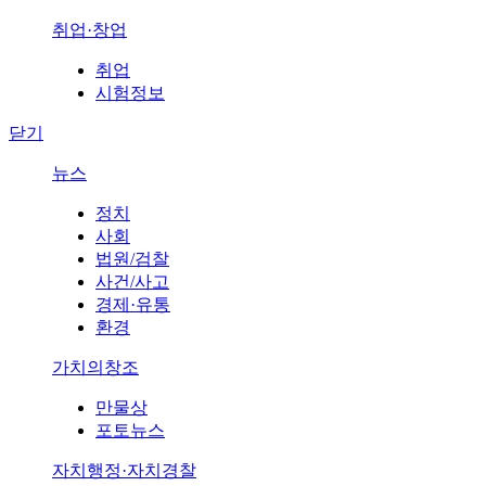
취업·창업
취업
시험정보
닫기
뉴스
정치
사회
법원/검찰
사건/사고
경제·유통
환경
가치의창조
만물상
포토뉴스
자치행정·자치경찰