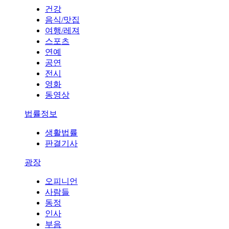
건강
음식/맛집
여행/레져
스포츠
연예
공연
전시
영화
동영상
법률정보
생활법률
판결기사
광장
오피니언
사람들
동정
인사
부음