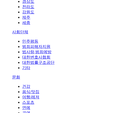
경상도
전라도
강원도
제주
세종
사회단체
민주평등
범죄피해자지원
법사랑,범죄예방
대한변호사협회
대한법률구조공단
기타
문화
건강
음식/맛집
여행/레져
스포츠
연예
공연