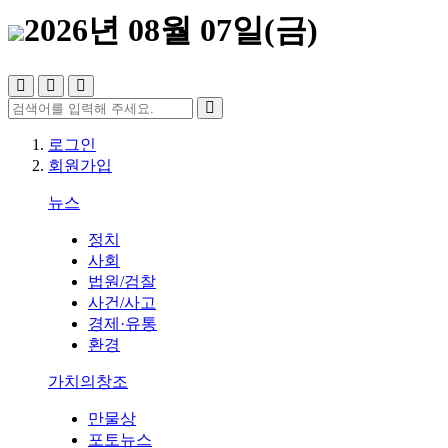
2026년 08월 07일(금)
로그인
회원가입
뉴스
정치
사회
법원/검찰
사건/사고
경제·유통
환경
가치의창조
만물상
포토뉴스