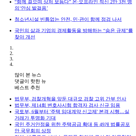
“함께 걸으며 상처 보듬다” 온·오프라인 적신 2만 3천 명
의‘안심 발걸음’
청소년시설 빈틈없는 안전, 민·관이 함께 점검 나서
국민의 삶과 기업의 경제활동을 방해하는 “숨은 규제”를
찾아 개선
많이 본 뉴스
댓글이 핫한 뉴
베스트 추천
법무부, 검찰개혁을 앞둔 대규모 검찰 고위 간부 인사
법무부, 제14회 변호사시험 합격자 검사 신규 임용
국토부, 6월부터 '주택 임대계약 신고제' 본격 시행…실
거래가 투명화 기대
국민 주거안정을 위한 주택공급 확대 등 49개 법률공포
안 국무회의 상정