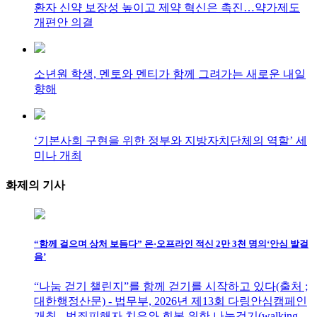
환자 신약 보장성 높이고 제약 혁신은 촉진…약가제도
개편안 의결
소년원 학생, 멘토와 멘티가 함께 그려가는 새로운 내일
향해
‘기본사회 구현을 위한 정부와 지방자치단체의 역할’ 세
미나 개최
화제의
기사
“함께 걸으며 상처 보듬다” 온·오프라인 적신 2만 3천 명의‘안심 발걸
음’
“나눔 걷기 챌린지”를 함께 걷기를 시작하고 있다(출처 ;
대한행정산문) - 법무부, 2026년 제13회 다링안심캠페인
개최 - 범죄피해자 치유와 회복 위한 나눔걷기(walking