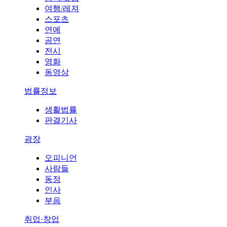
여행/레져
스포츠
연예
공연
전시
영화
동영상
법률정보
생활법률
판결기사
광장
오피니언
사람들
동정
인사
부음
취업·창업