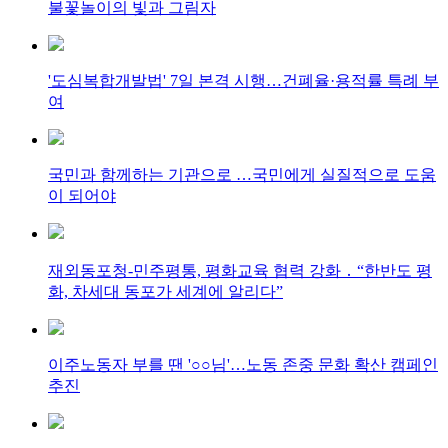
불꽃놀이의 빛과 그림자
'도심복합개발법' 7일 본격 시행…건폐율·용적률 특례 부
여
국민과 함께하는 기관으로 …국민에게 실질적으로 도움
이 되어야
재외동포청-민주평통, 평화교육 협력 강화 ․ “한반도 평
화, 차세대 동포가 세계에 알리다”
이주노동자 부를 땐 '○○님'…노동 존중 문화 확산 캠페인
추진