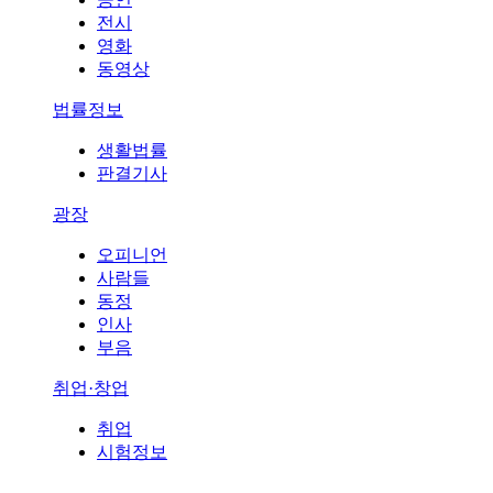
전시
영화
동영상
법률정보
생활법률
판결기사
광장
오피니언
사람들
동정
인사
부음
취업·창업
취업
시험정보