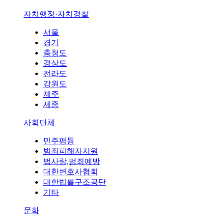
자치행정·자치경찰
서울
경기
충청도
경상도
전라도
강원도
제주
세종
사회단체
민주평등
범죄피해자지원
법사랑,범죄예방
대한변호사협회
대한법률구조공단
기타
문화