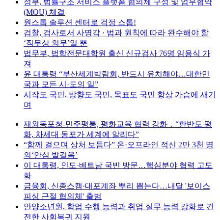
정부, 법률구조 서비스 플랫폼 협의체 구성 및 업무협약
(MOU) 체결
원스톱 솔루션 센터로 걱정 스톱!
검찰, 검사로서 사명감 · 법과 원칙에 따라 완수해야 할
‘직무상 의무’일 뿐
법무부, 법학전문대학원 출신 신규검사 76명 임용식 가
져
윤 대통령 “부산세계박람회, 반드시 유치해야…대한민
국과 모든 시·도의 일”
시작도 국민, 방향도 국민, 목표도 국민 항상 가슴에 새기
며
재외동포청-민주평통, 평화교육 협력 강화 ․ “한반도 평
화, 차세대 동포가 세계에 알리다”
“함께 걸으며 상처 보듬다” 온·오프라인 적신 2만 3천 명
의‘안심 발걸음’
이 대통령, 인도·베트남 국빈 방문…핵심분야 협력 고도
화
금융회, 신종스캠·대포계좌 뿌리 뽑는다…내달 '보이스
피싱 근절 협의체' 출범
안양소년원, 학업 수행 능력과 취업 실무 능력 강화로 건
전한 사회복귀 지원