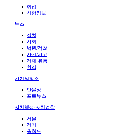
취업
시험정보
뉴스
정치
사회
법원/검찰
사건/사고
경제·유통
환경
가치의창조
만물상
포토뉴스
자치행정·자치경찰
서울
경기
충청도