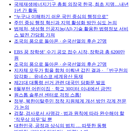
국제재생에너지기구 총회 의장국 한국, 최초 지명…내년
1년 간 활동
“누구나 이해하기 쉬운 국민 중심의 행정으로”
주민 중심 행정 혁신과 지역 활성화 방안 심도 논의
법제처, 생성형 인공지능(AI) 기술 활용한 법령정보 서비
스 발전 간담회 가져
조국의 품으로 돌아온 · 순국선열의 후손 27명
EBS 꿈 장학생’ 수기 공모 접수 시작, 장학금 총 6200만
원
조국의 품으로 돌아온 · 순국선열의 후손 27명
지자체 모두가 힘을 합쳐 이뤄낸 값진 결과 · 「반구천의
암각화」 유네스코 세계유산 등재
제21대 대통령 선거 관련 대국민 담화문 발표
8월부턴 어린이집ㆍ학교 30미터 이내에선 금연!
원스톱 솔루션 센터로 걱정 스톱!
정부, 북한이탈주민 정착 지원체계 개선 방안 각계 전문
가 논의
검찰, 검사로서 사명감 · 법과 원칙에 따라 완수해야 할
‘직무상 의무’일 뿐
대한민국, 공정과 상식의 법치 … 따뜻한 동행