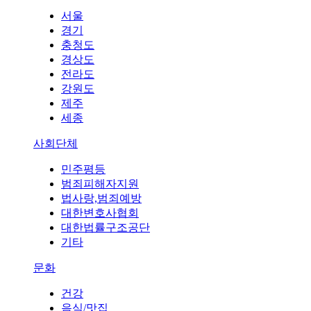
서울
경기
충청도
경상도
전라도
강원도
제주
세종
사회단체
민주평등
범죄피해자지원
법사랑,범죄예방
대한변호사협회
대한법률구조공단
기타
문화
건강
음식/맛집