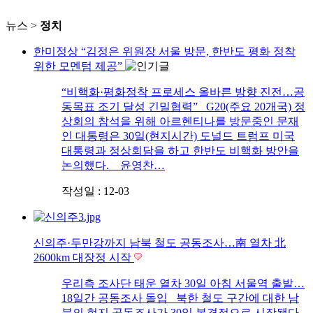
뉴스 >
정치
한미정상 “김정은 위원장 서울 방문, 한반도 평화 정착
위한 모멘텀 제공”
“비핵화·평화정착 프로세스 올바른 방향 진전…공
동목표 조기 달성 긴밀협력” G20(주요 20개국) 정
상회의 참석을 위해 아르헨티나를 방문중인 문재
인 대통령은 30일(현지시간) 도널드 트럼프 미국
대통령과 정상회담을 하고 한반도 비핵화 방안을
논의했다. 윤영찬…
작성일 : 12-03
신의주·두만강까지 남북 철도 공동조사…南 열차 北
2600km 대장정 시작
우리측 조사단 태운 열차 30일 아침 서울역 출발…
18일간 공동조사 돌입 북한 철도 구간에 대한 남
북의 현지 공동조사가 30일 본격적으로 시작됐다.