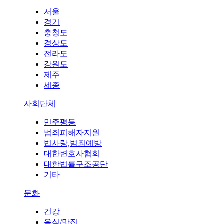
서울
경기
충청도
경상도
전라도
강원도
제주
세종
사회단체
민주평등
범죄피해자지원
법사랑,범죄예방
대한변호사협회
대한법률구조공단
기타
문화
건강
음식/맛집