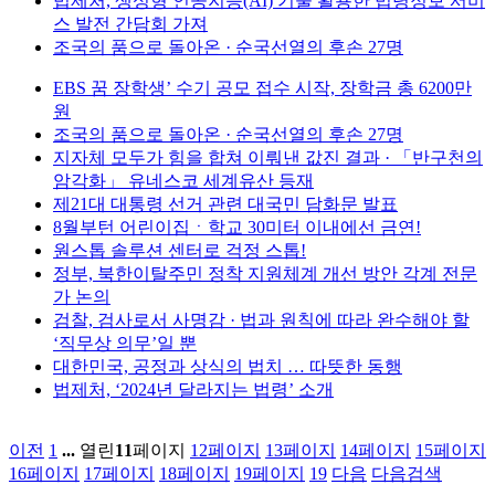
법제처, 생성형 인공지능(AI) 기술 활용한 법령정보 서비
스 발전 간담회 가져
조국의 품으로 돌아온 · 순국선열의 후손 27명
EBS 꿈 장학생’ 수기 공모 접수 시작, 장학금 총 6200만
원
조국의 품으로 돌아온 · 순국선열의 후손 27명
지자체 모두가 힘을 합쳐 이뤄낸 값진 결과 · 「반구천의
암각화」 유네스코 세계유산 등재
제21대 대통령 선거 관련 대국민 담화문 발표
8월부턴 어린이집ㆍ학교 30미터 이내에선 금연!
원스톱 솔루션 센터로 걱정 스톱!
정부, 북한이탈주민 정착 지원체계 개선 방안 각계 전문
가 논의
검찰, 검사로서 사명감 · 법과 원칙에 따라 완수해야 할
‘직무상 의무’일 뿐
대한민국, 공정과 상식의 법치 … 따뜻한 동행
법제처, ‘2024년 달라지는 법령’ 소개
이전
1
...
열린
11
페이지
12
페이지
13
페이지
14
페이지
15
페이지
16
페이지
17
페이지
18
페이지
19
페이지
19
다음
다음검색