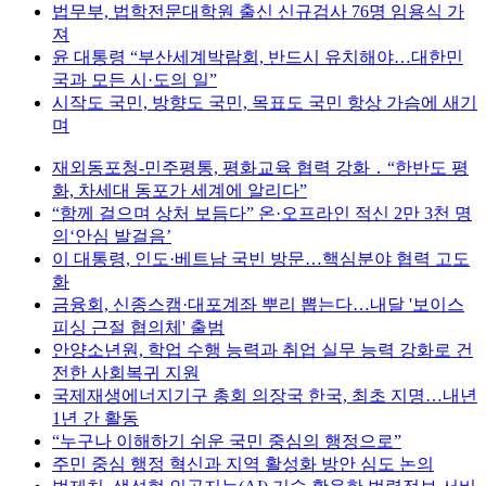
법무부, 법학전문대학원 출신 신규검사 76명 임용식 가
져
윤 대통령 “부산세계박람회, 반드시 유치해야…대한민
국과 모든 시·도의 일”
시작도 국민, 방향도 국민, 목표도 국민 항상 가슴에 새기
며
재외동포청-민주평통, 평화교육 협력 강화 ․ “한반도 평
화, 차세대 동포가 세계에 알리다”
“함께 걸으며 상처 보듬다” 온·오프라인 적신 2만 3천 명
의‘안심 발걸음’
이 대통령, 인도·베트남 국빈 방문…핵심분야 협력 고도
화
금융회, 신종스캠·대포계좌 뿌리 뽑는다…내달 '보이스
피싱 근절 협의체' 출범
안양소년원, 학업 수행 능력과 취업 실무 능력 강화로 건
전한 사회복귀 지원
국제재생에너지기구 총회 의장국 한국, 최초 지명…내년
1년 간 활동
“누구나 이해하기 쉬운 국민 중심의 행정으로”
주민 중심 행정 혁신과 지역 활성화 방안 심도 논의