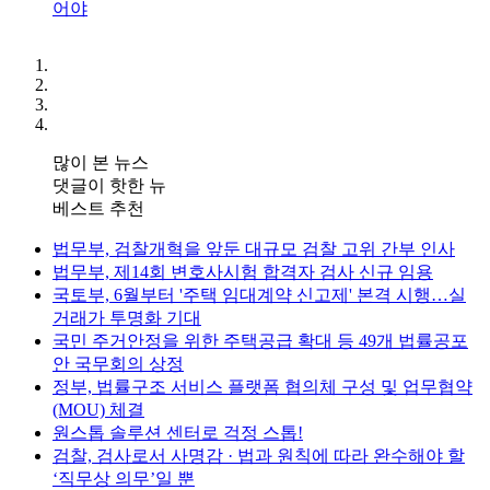
어야
많이 본 뉴스
댓글이 핫한 뉴
베스트 추천
법무부, 검찰개혁을 앞둔 대규모 검찰 고위 간부 인사
법무부, 제14회 변호사시험 합격자 검사 신규 임용
국토부, 6월부터 '주택 임대계약 신고제' 본격 시행…실
거래가 투명화 기대
국민 주거안정을 위한 주택공급 확대 등 49개 법률공포
안 국무회의 상정
정부, 법률구조 서비스 플랫폼 협의체 구성 및 업무협약
(MOU) 체결
원스톱 솔루션 센터로 걱정 스톱!
검찰, 검사로서 사명감 · 법과 원칙에 따라 완수해야 할
‘직무상 의무’일 뿐