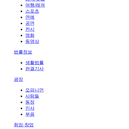
여행/레져
스포츠
연예
공연
전시
영화
동영상
법률정보
생활법률
판결기사
광장
오피니언
사람들
동정
인사
부음
취업·창업