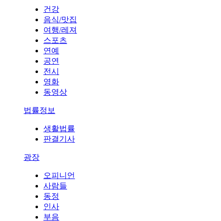
건강
음식/맛집
여행/레져
스포츠
연예
공연
전시
영화
동영상
법률정보
생활법률
판결기사
광장
오피니언
사람들
동정
인사
부음