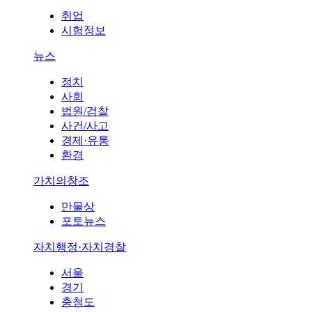
취업
시험정보
뉴스
정치
사회
법원/검찰
사건/사고
경제·유통
환경
가치의창조
만물상
포토뉴스
자치행정·자치경찰
서울
경기
충청도