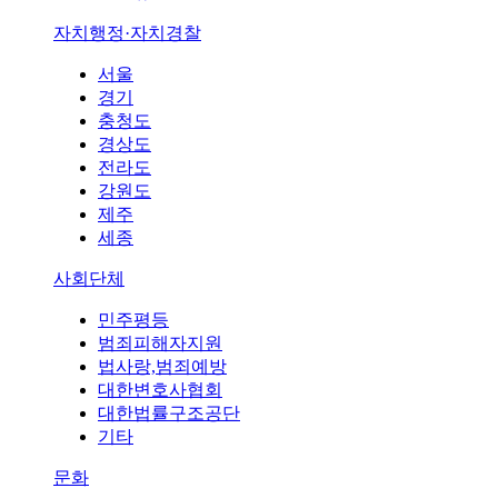
자치행정·자치경찰
서울
경기
충청도
경상도
전라도
강원도
제주
세종
사회단체
민주평등
범죄피해자지원
법사랑,범죄예방
대한변호사협회
대한법률구조공단
기타
문화