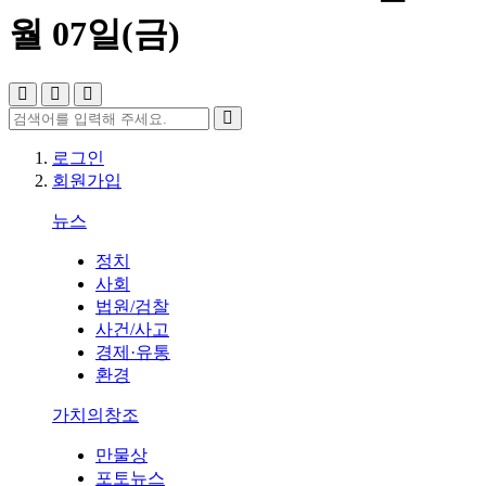
월 07일(금)
로그인
회원가입
뉴스
정치
사회
법원/검찰
사건/사고
경제·유통
환경
가치의창조
만물상
포토뉴스