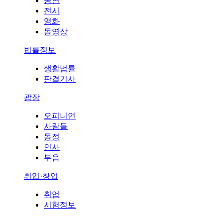
공연
전시
영화
동영상
법률정보
생활법률
판결기사
광장
오피니언
사람들
동정
인사
부음
취업·창업
취업
시험정보