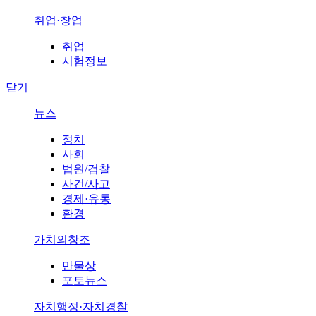
취업·창업
취업
시험정보
닫기
뉴스
정치
사회
법원/검찰
사건/사고
경제·유통
환경
가치의창조
만물상
포토뉴스
자치행정·자치경찰