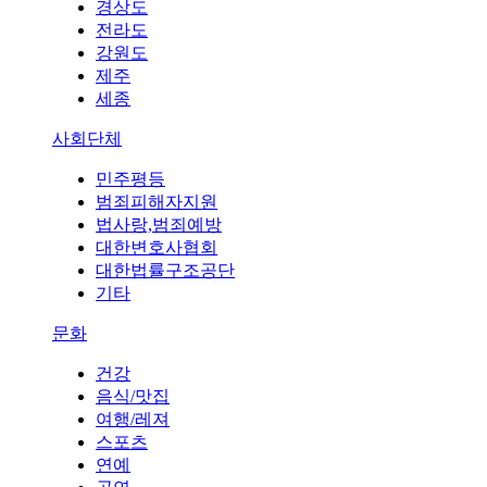
경상도
전라도
강원도
제주
세종
사회단체
민주평등
범죄피해자지원
법사랑,범죄예방
대한변호사협회
대한법률구조공단
기타
문화
건강
음식/맛집
여행/레져
스포츠
연예