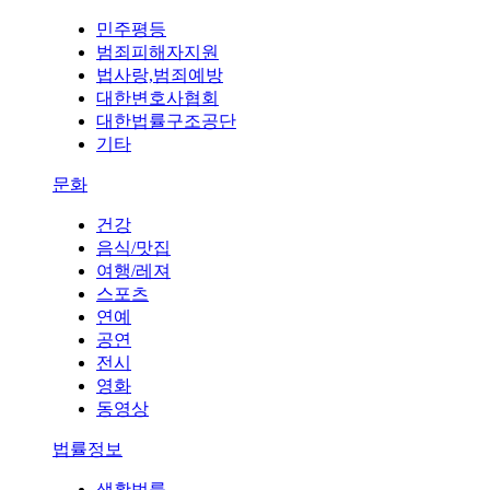
민주평등
범죄피해자지원
법사랑,범죄예방
대한변호사협회
대한법률구조공단
기타
문화
건강
음식/맛집
여행/레져
스포츠
연예
공연
전시
영화
동영상
법률정보
생활법률