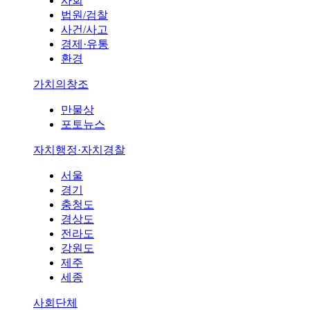
사회
법원/검찰
사건/사고
경제·유통
환경
가치의창조
만물상
포토뉴스
자치행정·자치경찰
서울
경기
충청도
경상도
전라도
강원도
제주
세종
사회단체