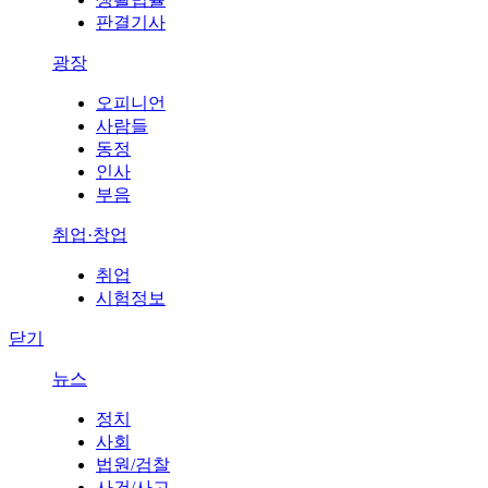
판결기사
광장
오피니언
사람들
동정
인사
부음
취업·창업
취업
시험정보
닫기
뉴스
정치
사회
법원/검찰
사건/사고