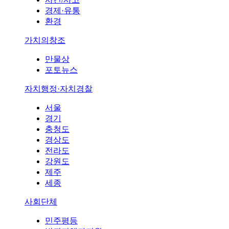
경제·유통
환경
가치의창조
만물상
포토뉴스
자치행정·자치경찰
서울
경기
충청도
경상도
전라도
강원도
제주
세종
사회단체
민주평등