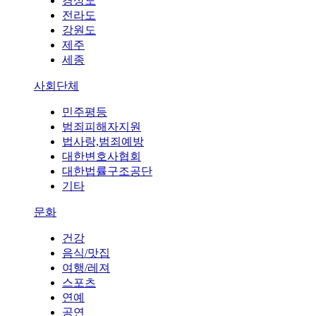
경상도
전라도
강원도
제주
세종
사회단체
민주평등
범죄피해자지원
법사랑,범죄예방
대한변호사협회
대한법률구조공단
기타
문화
건강
음식/맛집
여행/레져
스포츠
연예
공연