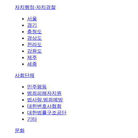
자치행정·자치경찰
서울
경기
충청도
경상도
전라도
강원도
제주
세종
사회단체
민주평등
범죄피해자지원
법사랑,범죄예방
대한변호사협회
대한법률구조공단
기타
문화