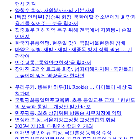
행사 가져
양창수 회장, 자원봉사자의 기본자세
[특집 인터뷰] 김승취 회장, 북한이탈 청소년에게 희망과
용기를 심어주는 분을 찾아서
집중호우 피해지역 복구 위해 전국에서 자원봉사 손길
이어져
한국자유총연맹, 현충일 맞아 국립서울현충원 참배
마약은 질병, 재발 · 재범 · 재중독 방지 정책 필요 … 민
간참여
민주평통, ‘통일안보현장’을 찾아서
장재진 오리엔트그룹 회장, 범죄피해자지원 · 국민들의
눈높이에 맞게 역량을 다 한다면
우리루키, 행복한 하루(Hi, Rookie) … 아이들이 세상 펼
쳐가며
국립평화통일민주교육원, 초등 통일교육 교재 「한반도
의 오늘과 통일」 개정판 발간·배포
민주평통, 최초 상임위원 방용승 사무처장에 임명
변상해 회장, 서울지방교정청 교정연합회 취임
2025년 제12회 다링안심캠페인 개최
이채연 명인에듀 회장, 국민훈장 동백장 수상