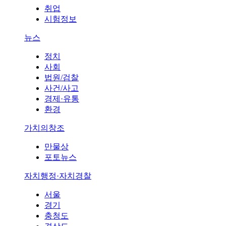
취업
시험정보
뉴스
정치
사회
법원/검찰
사건/사고
경제·유통
환경
가치의창조
만물상
포토뉴스
자치행정·자치경찰
서울
경기
충청도