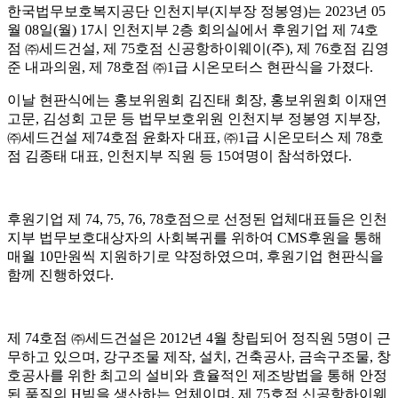
한국법무보호복지공단 인천지부
(
지부장 정봉영
)
는
2023
년
05
월
08
일
(
월
) 17
시 인천지부
2
층 회의실에서 후원기업 제
74
호
점
㈜
세드건설
,
제
75
호점 신공항하이웨이
(
주
),
제
76
호점 김영
준 내과의원
,
제
78
호점
㈜
1
급 시온모터스 현판식을 가졌다
.
이날 현판식에는 홍보위원회 김진태 회장
,
홍보위원회 이재연
고문
,
김성회 고문 등 법무보호위원 인천지부 정봉영 지부장
,
㈜
세드건설 제
74
호점 윤화자 대표
,
㈜
1
급 시온모터스 제
78
호
점 김종태 대표
,
인천지부 직원 등
15
여명이 참석하였다
.
후원기업 제
74, 75, 76, 78
호점으로 선정된 업체대표들은 인천
지부 법무보호대상자의 사회복귀를 위하여
CMS
후원을 통해
매월
10
만원씩 지원하기로 약정하였으며
,
후원기업 현판식을
함께 진행하였다
.
제
74
호점
㈜
세드건설은
2012
년
4
월 창립되어 정직원
5
명이 근
무하고 있으며
,
강구조물 제작
,
설치
,
건축공사
,
금속구조물
,
창
호공사를 위한 최고의 설비와 효율적인 제조방법을 통해 안정
된 품질의
H
빔을 생산하는 업체이며
,
제
75
호점 신공항하이웨