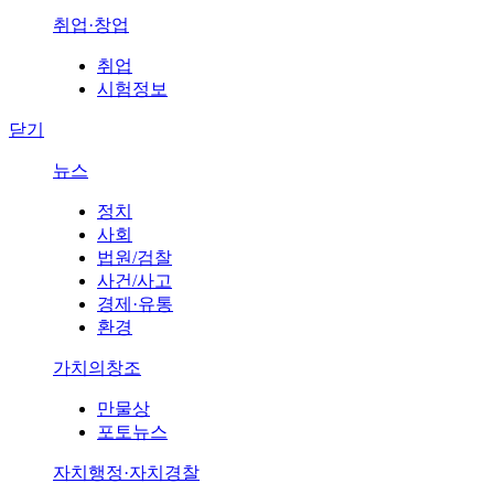
취업·창업
취업
시험정보
닫기
뉴스
정치
사회
법원/검찰
사건/사고
경제·유통
환경
가치의창조
만물상
포토뉴스
자치행정·자치경찰