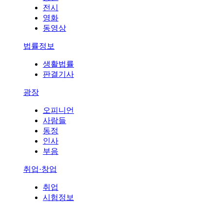
전시
영화
동영상
법률정보
생활법률
판결기사
광장
오피니언
사람들
동정
인사
부음
취업·창업
취업
시험정보