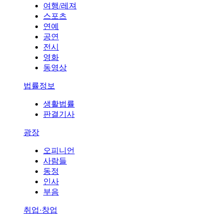
여행/레져
스포츠
연예
공연
전시
영화
동영상
법률정보
생활법률
판결기사
광장
오피니언
사람들
동정
인사
부음
취업·창업