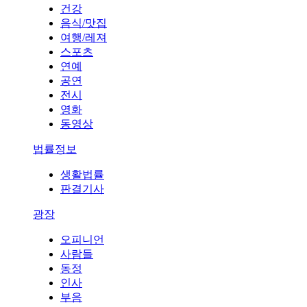
건강
음식/맛집
여행/레져
스포츠
연예
공연
전시
영화
동영상
법률정보
생활법률
판결기사
광장
오피니언
사람들
동정
인사
부음