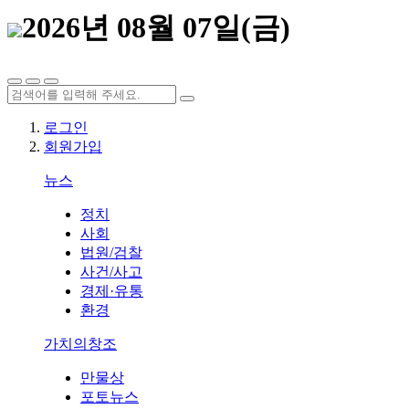
2026년 08월 07일(금)
로그인
회원가입
뉴스
정치
사회
법원/검찰
사건/사고
경제·유통
환경
가치의창조
만물상
포토뉴스