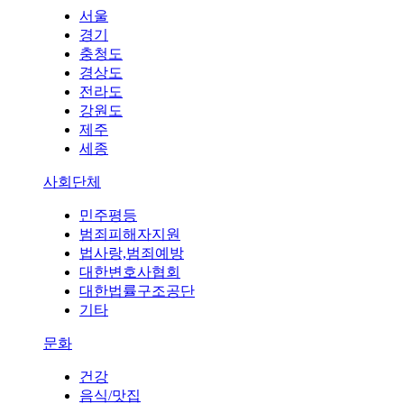
서울
경기
충청도
경상도
전라도
강원도
제주
세종
사회단체
민주평등
범죄피해자지원
법사랑,범죄예방
대한변호사협회
대한법률구조공단
기타
문화
건강
음식/맛집