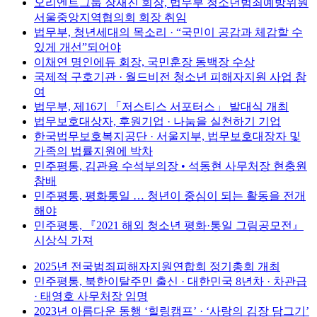
오리엔트그룹 장재진 회장, 법무부 청소년범죄예방위원
서울중앙지역협의회 회장 취임
법무부, 청년세대의 목소리 · “국민이 공감과 체감할 수
있게 개선”되어야
이채연 명인에듀 회장, 국민훈장 동백장 수상
국제적 구호기관 · 월드비전 청소년 피해자지원 사업 참
여
법무부, 제16기 「저스티스 서포터스」 발대식 개최
법무보호대상자, 후원기업 · 나눔을 실천하기 기업
한국법무보호복지공단 · 서울지부, 법무보호대장자 및
가족의 법률지원에 박차
민주평통, 김관용 수석부의장 • 석동현 사무처장 현충원
참배
민주평통, 평화통일 … 청년이 중심이 되는 활동을 전개
해야
민주평통, 『2021 해외 청소년 평화·통일 그림공모전』
시상식 가져
2025년 전국범죄피해자지원연합회 정기총회 개최
민주평통, 북한이탈주민 출신 · 대한민국 8년차 · 차관급
· 태영호 사무처장 임명
2023년 아름다운 동행 ‘힐링캠프’ · ‘사랑의 김장 담그기’