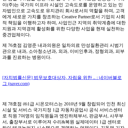
이
(
주
)
는 국가의 이프라 시설인 고속도로를 운영하고 있는 민
자법인으로 고속도로 유지관리 회사로서의 역할을 하며
,
고객
에게 새로운 가치를 창조하는
Creative Partner
로서 기업의 사회
적 책임을 이행하고자 하며
,
사업인근 지역의 취약계층에 대한
지원과 지역경제 활성화를 위한 다양한 사업을 현재 실천하는
중견업체이다
.
제
76
호점 김영준 내과의원은 일차의료 만성질환관리 시범기
관으로 내과
,
소아청소년과
,
외과
,
이비인후과
,
정형외과
,
피부
과를 진료하는 병원이다
.
[자치법률신문] 법무보호대상자, 자립을 위한 .. : 네이버블로
그 (naver.com)
제
78
호점
㈜
1
급 시온모터스는
2010
년
9
월 창립되어 인천 최신
시설 및 서비스 국가지정
1
급 자동차공업사 공식 서비스센터
로 직원
7
여명의 임직원들과 엔진하체부서
,
판금부서
,
사무부
서
,
출장부서로 이루어져 수리
&
복원 실제데이터
1
급 센터로
하이 테크놀러지 시스템으로 경영하는 업체이다
.
김동채 기자