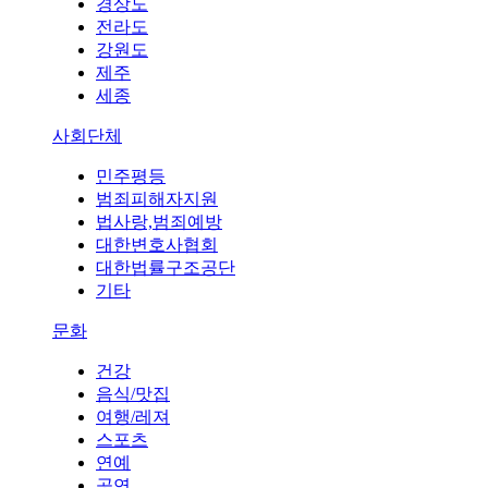
경상도
전라도
강원도
제주
세종
사회단체
민주평등
범죄피해자지원
법사랑,범죄예방
대한변호사협회
대한법률구조공단
기타
문화
건강
음식/맛집
여행/레져
스포츠
연예
공연