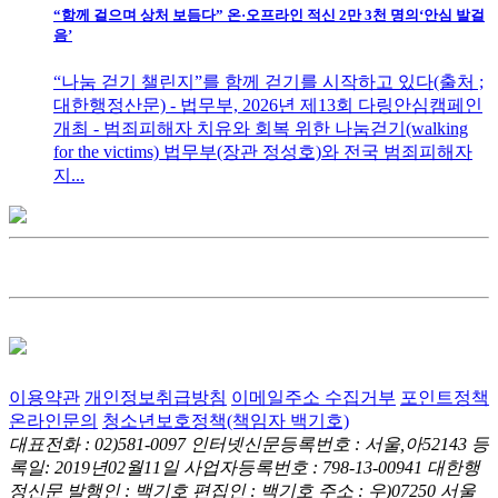
“함께 걸으며 상처 보듬다” 온·오프라인 적신 2만 3천 명의‘안심 발걸
음’
“나눔 걷기 챌린지”를 함께 걷기를 시작하고 있다(출처 ;
대한행정산문) - 법무부, 2026년 제13회 다링안심캠페인
개최 - 범죄피해자 치유와 회복 위한 나눔걷기(walking
for the victims) 법무부(장관 정성호)와 전국 범죄피해자
지...
이용약관
개인정보취급방침
이메일주소 수집거부
포인트정책
온라인문의
청소년보호정책(책임자 백기호)
대표전화 : 02)581-0097
인터넷신문등록번호 : 서울,아52143
등
록일: 2019년02월11일
사업자등록번호 : 798-13-00941
대한행
정신문 발행인 : 백기호
편집인 : 백기호
주소 : 우)07250 서울