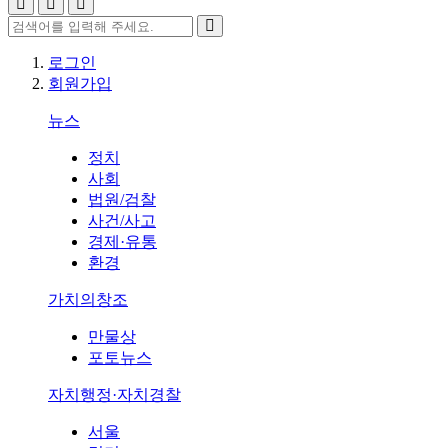
로그인
회원가입
뉴스
정치
사회
법원/검찰
사건/사고
경제·유통
환경
가치의창조
만물상
포토뉴스
자치행정·자치경찰
서울