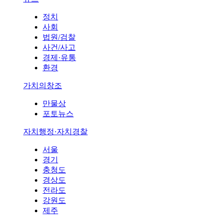
정치
사회
법원/검찰
사건/사고
경제·유통
환경
가치의창조
만물상
포토뉴스
자치행정·자치경찰
서울
경기
충청도
경상도
전라도
강원도
제주