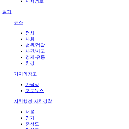
시험정보
닫기
뉴스
정치
사회
법원/검찰
사건/사고
경제·유통
환경
가치의창조
만물상
포토뉴스
자치행정·자치경찰
서울
경기
충청도