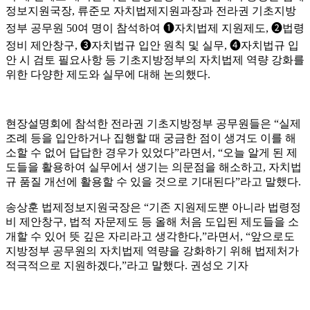
정보지원국장
,
류준모 자치법제지원과장과 전라권 기초지방
정부 공무원
50
여 명이 참석하여
❶
자치법제 지원제도
,
❷
법령
정비 제안창구
,
❸
자치법규 입안 원칙 및 실무
,
❹
자치법규 입
안 시 검토 필요사항 등 기초지방정부의 자치법제 역량 강화를
위한 다양한 제도와 실무에 대해 논의했다
.
현장설명회에 참석한 전라권 기초지방정부 공무원들은
“
실제
조례 등을 입안하거나 집행할 때 궁금한 점이 생겨도 이를 해
소할 수 없어 답답한 경우가 있었다
”
라면서
, “
오늘 알게 된 제
도들을 활용하여 실무에서 생기는 의문점을 해소하고
,
자치법
규 품질 개선에 활용할 수 있을 것으로 기대된다
”
라고 말했다
.
송상훈 법제정보지원국장은
“
기존 지원제도뿐 아니라 법령정
비 제안창구
,
법적 자문제도 등 올해 처음 도입된 제도들을 소
개할 수 있어 뜻 깊은 자리라고 생각한다
,”
라면서
, “
앞으로도
지방정부 공무원의 자치법제 역량을 강화하기 위해 법제처가
적극적으로 지원하겠다
,”
라고 말했다
.
권성오 기자