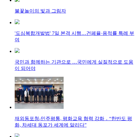
불꽃놀이의 빛과 그림자
'도심복합개발법' 7일 본격 시행…건폐율·용적률 특례 부
여
국민과 함께하는 기관으로 …국민에게 실질적으로 도움
이 되어야
재외동포청-민주평통, 평화교육 협력 강화 ․ “한반도 평
화, 차세대 동포가 세계에 알리다”