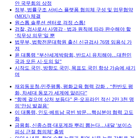
안 국무회의 상정
정부, 법률구조 서비스 플랫폼 협의체 구성 및 업무협약
(MOU) 체결
원스톱 솔루션 센터로 걱정 스톱!
검찰, 검사로서 사명감 · 법과 원칙에 따라 완수해야 할
‘직무상 의무’일 뿐
법무부, 법학전문대학원 출신 신규검사 76명 임용식 가
져
윤 대통령 “부산세계박람회, 반드시 유치해야…대한민
국과 모든 시·도의 일”
시작도 국민, 방향도 국민, 목표도 국민 항상 가슴에 새기
며
재외동포청-민주평통, 평화교육 협력 강화 ․ “한반도 평
화, 차세대 동포가 세계에 알리다”
“함께 걸으며 상처 보듬다” 온·오프라인 적신 2만 3천 명
의‘안심 발걸음’
이 대통령, 인도·베트남 국빈 방문…핵심분야 협력 고도
화
금융회, 신종스캠·대포계좌 뿌리 뽑는다…내달 '보이스
피싱 근절 협의체' 출범