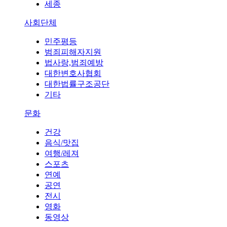
세종
사회단체
민주평등
범죄피해자지원
법사랑,범죄예방
대한변호사협회
대한법률구조공단
기타
문화
건강
음식/맛집
여행/레져
스포츠
연예
공연
전시
영화
동영상