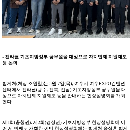
-
전라권 기초지방정부 공무원을 대상으로 자치법제 지원제도
등 논의
법제처
(
처장 조원철
)
는
5
월
7
일
(
목
),
여수시 여수
EXPO
컨벤션
센터에서 전라권
(
광주
,
전북
,
전남
)
기초지방정부 공무원을 대
상으로 자치법제 지원제도 등을 안내하는 현장설명회를 개최
했다
.
제
1
회
(
충청권
),
제
2
회
(
경상권
)
기초지방정부 현장설명회에 이
어 세 번째로 개최한 이번 현장설명회에는 법제처 송상훈 법제