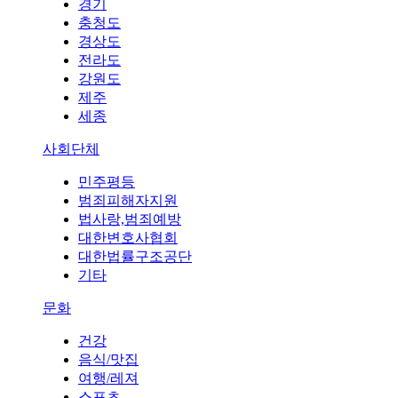
경기
충청도
경상도
전라도
강원도
제주
세종
사회단체
민주평등
범죄피해자지원
법사랑,범죄예방
대한변호사협회
대한법률구조공단
기타
문화
건강
음식/맛집
여행/레져
스포츠