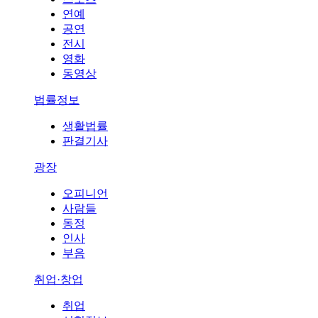
연예
공연
전시
영화
동영상
법률정보
생활법률
판결기사
광장
오피니언
사람들
동정
인사
부음
취업·창업
취업