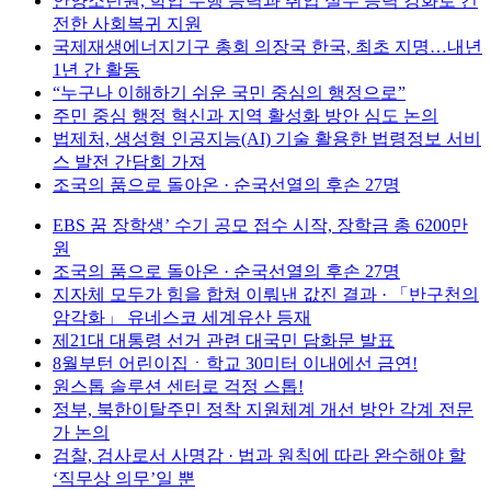
안양소년원, 학업 수행 능력과 취업 실무 능력 강화로 건
전한 사회복귀 지원
국제재생에너지기구 총회 의장국 한국, 최초 지명…내년
1년 간 활동
“누구나 이해하기 쉬운 국민 중심의 행정으로”
주민 중심 행정 혁신과 지역 활성화 방안 심도 논의
법제처, 생성형 인공지능(AI) 기술 활용한 법령정보 서비
스 발전 간담회 가져
조국의 품으로 돌아온 · 순국선열의 후손 27명
EBS 꿈 장학생’ 수기 공모 접수 시작, 장학금 총 6200만
원
조국의 품으로 돌아온 · 순국선열의 후손 27명
지자체 모두가 힘을 합쳐 이뤄낸 값진 결과 · 「반구천의
암각화」 유네스코 세계유산 등재
제21대 대통령 선거 관련 대국민 담화문 발표
8월부턴 어린이집ㆍ학교 30미터 이내에선 금연!
원스톱 솔루션 센터로 걱정 스톱!
정부, 북한이탈주민 정착 지원체계 개선 방안 각계 전문
가 논의
검찰, 검사로서 사명감 · 법과 원칙에 따라 완수해야 할
‘직무상 의무’일 뿐