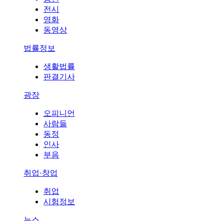
전시
영화
동영상
법률정보
생활법률
판결기사
광장
오피니언
사람들
동정
인사
부음
취업·창업
취업
시험정보
뉴스