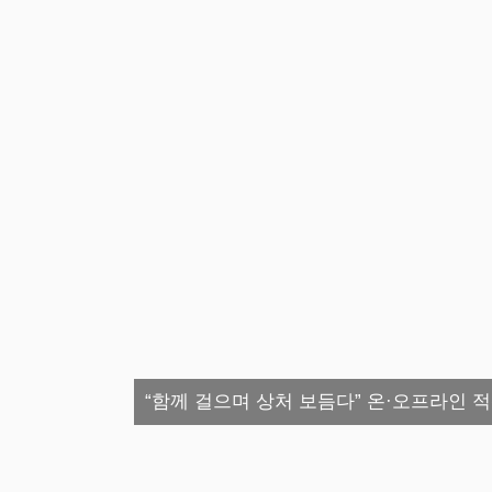
“함께 걸으며 상처 보듬다” 온·오프라인 적