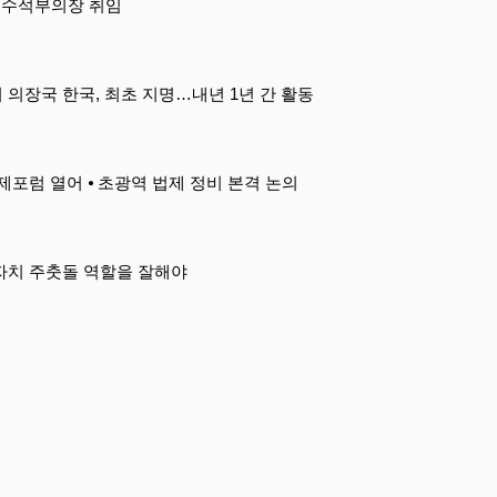
일 수석부의장 취임
의장국 한국, 최초 지명…내년 1년 간 활동
 국제포럼 열어 ⦁ 초광역 법제 정비 본격 논의
자치 주춧돌 역할을 잘해야