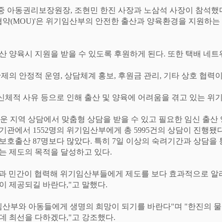
중 아동권리보장원장
,
조현민 한진 사장과 노삼석 사장이 참석했
협약
(MOU)'
은 위기임산부의 안전한 출산과 양육환경을 지원하는
산 양육시 지원을 받을 수 있도록 후원하게 된다
.
또한 택배 네
제의 안정적 운영
,
상담체계 홍보
,
후원금 관리
,
기타 상호 협력이
신체적 사유 등으로 인해 출산 및 양육에 어려움을 겪고 있는 위
운 지역 상담에서 맞춤형 상담을 받을 수 있고 필요한 임신 출산 
담기관에서
1552
명의 위기임산부에게 총
5995
건의 상담이 진행됐
보호출산
87
명보다 많았다
.
특히
7
일 이상의 숙려기간과 상담을
는 제도의 목적을 달성하고 있다
.
과 민간이 협력해 위기임산부들에게 제도를 보다 효과적으로 알
이 제공되길 바란다
,"
고 말했다
.
임산부와 아동들에게 생명의 희망이 되기를 바란다
"
며
"
한진의 물
데 최선을 다하겠다
,"
고 강조했다
.