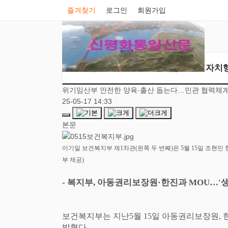
즐겨찾기
로그인
회원가입
뉴스
가치의창조
자치
위기임산부 안전한 양육·출산 돕는다…민관 협력체계
25-05-17 14:33
본문
이기일 보건복지부 제
1
차관
(
왼쪽 두 번째
)
은
5
월
15
일 조현민 
부 제공
)
-
복지부
,
아동권리보장원
·
한진과
MOU
…
'
보건복지부는 지난
5
월
15
일 아동권리보장원
,
밝혔다
.