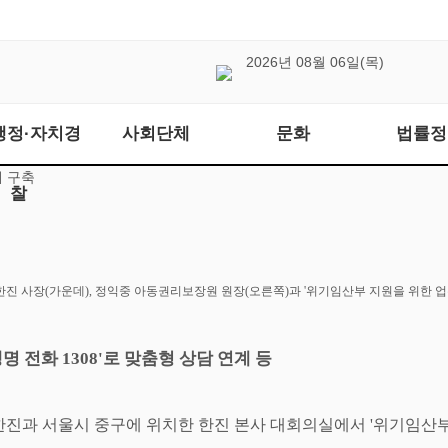
2026년 08월 06일(목)
행정·자치경
사회단체
문화
법률정
 구축
찰
한진 사장
(
가운데
),
정익중 아동권리보장원 원장
(
오른쪽
)
과
'
위기임산부 지원을 위한 
생명 전화
1308'
로 맞춤형 상담 연계 등
한진과 서울시 중구에 위치한 한진 본사 대회의실에서
'
위기임산부