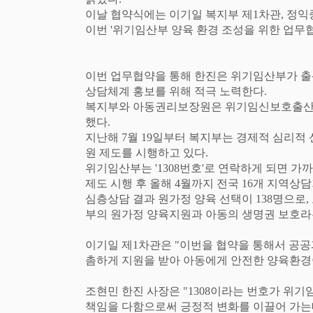
이날 협약식에는 이기일 복지부 제
1
차관
,
정익
이번
'
위기임산부 양육 환경 조성을 위한 업무
이번 업무협약을 통해 한진은 위기임산부가 출
상담체계 홍보를 위해 적극 노력한다
.
복지부와 아동권리보장원은 위기임신보호출산
했다
.
지난해
7
월
19
일부터 복지부는 경제적 심리적 
원 제도를 시행하고 있다
.
위기임산부는
'1308
번호
'
로 연락하게 되면 가까
제도 시행 후 올해
4
월까지 전국
16
개 지역상
심층상담 결과 원가정 양육 선택이
138
명으로
,
부의 원가정 양육지원과 아동의 생명권 보호라
이기일 제
1
차관은
"
이번을 협약을 통해서 공공
촘하게 지원을 받아 아동에게 안전한 양육환경
조현민 한진 사장은
"1308
이라는 번호가 위기
책임을 다함으로써 긍정적 변화를 이끌어 가는