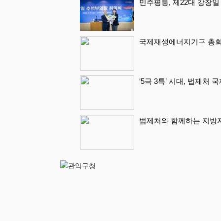
민주평통, 제22대 강창
국제재생에너지기구 총회 
‘5극 3특’ 시대, 법제처
법제처와 함께하는 지방