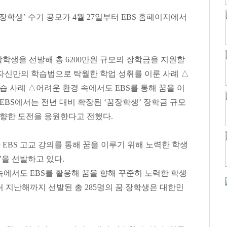
장학생
’
수기 공모가
4
월
27
일부터
EBS
홈페이지에서
장학생을 선발해 총
6200
만원 규모의 장학금을 지원할
 자신만의 학습법으로 탁월한 학업 성취를 이룬 사례
△
학습 사례
△
어려운 환경 속에서도
EBS
를 통해 꿈을 이
 EBS
에서는 전년 대비 확장된
‘
꿈장학생
’
장학금 규모
 향한 도전을 응원한다고 전했다
.
과
EBS
고교 강의를 통해 꿈을 이루기 위해 노력한 학생
’
을 선발하고 있다
.
 속에서도
EBS
를 활용해 꿈을 향해 꾸준히 노력한 학생
터 지난해까지 선발된 총
285
명의 꿈 장학생은 대한민