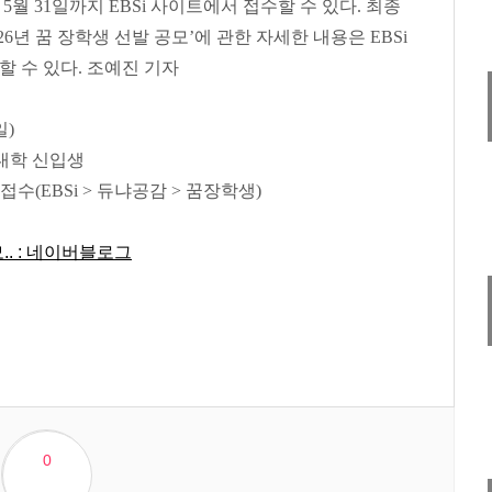
는
5
월
31
일까지
EBSi
사이트에서 접수할 수 있다
.
최종
26
년 꿈 장학생 선발 공모
’
에 관한 자세한 내용은
EBSi
할 수 있다
.
조예진 기자
일
)
대학 신입생
접수
(EBSi >
듀냐공감
>
꿈장학생
)
.. : 네이버블로그
0