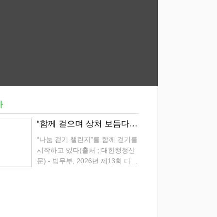
사
“함께 걸으며 상처 보듬다” 온·오프라인 적신 2만 3천 명의‘안심 발걸음’
“나눔 걷기 챌린지”를 함께 걷기를
시작하고 있다(출처 ; 대한행정산
문) - 법무부, 2026년 제13회 다링
안심캠페인 개최 - 범죄피해자 치
유와 회복 위한 나눔걷기(walking
for the victims) 법무부(장관 정성
호)와 전국 범죄피해자지...