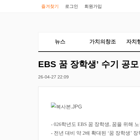
즐겨찾기
로그인
회원가입
뉴스
가치의창조
자치
EBS 꿈 장학생’ 수기 공모
26-04-27 22:09
- 026
학년도
EBS
꿈 장학생
,
꿈을 위해 
-
전년 대비 약
2
배 확대된
‘
꿈 장학생
’
장