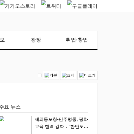
보
광장
취업·창업
주요 뉴스
재외동포청-민주평통, 평화
교육 협력 강화 ․ “한반도
평화, 차세대 동포가 세계