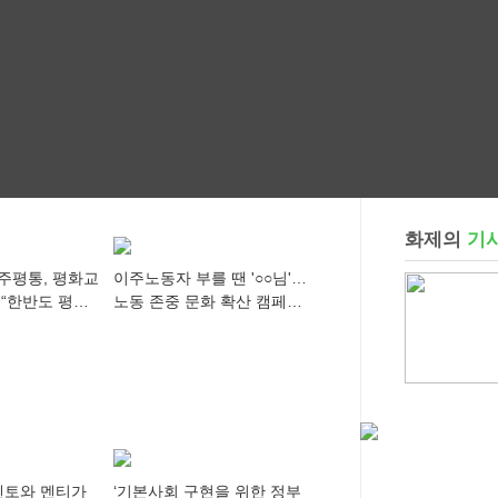
화제의
기
주평통, 평화교
이주노동자 부를 땐 '○○님'…
 “한반도 평화,
노동 존중 문화 확산 캠페인
 세계에 알리
추진
멘토와 멘티가
‘기본사회 구현을 위한 정부