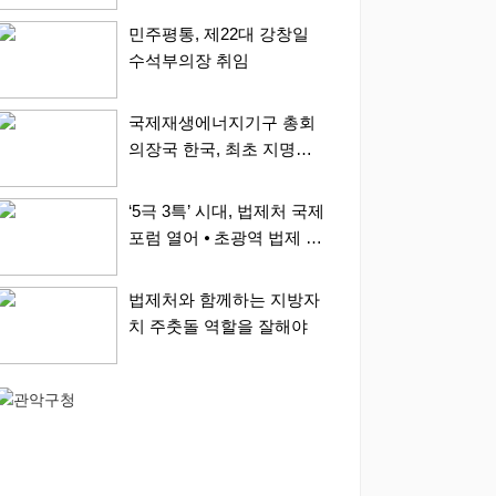
에 알리다”
민주평통, 제22대 강창일
수석부의장 취임
국제재생에너지기구 총회
의장국 한국, 최초 지명…
내년 1년 간 활동
‘5극 3특’ 시대, 법제처 국제
포럼 열어 ⦁ 초광역 법제 정
비 본격 논의
법제처와 함께하는 지방자
치 주춧돌 역할을 잘해야