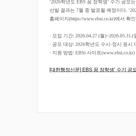
‘2026
학년도
EBS
꿈 장학생
’
수기 공모
선발 결과는
7
월 중 발표될 예정이다
. ‘20
홈페이지
(https://www.ebsi.co.kr)
에서 확인
·
모집 기간
: 2026.04.27.(
월
)~2026.05.31.(
·
공모 대상
: 2026
학년도 수시
·
정시 응시 
·
지원 방법
: EBSi
사이트
(www.ebsi.co.kr)
[대한행정신문] EBS 꿈 장학생’ 수기 공모