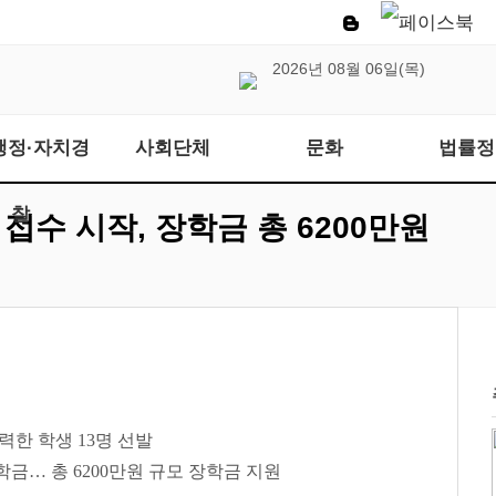
2026년 08월 06일(목)
행정·자치경
사회단체
문화
법률정
찰
 접수 시작, 장학금 총 6200만원
노력한 학생
13
명 선발
학금
…
총
6200
만원 규모 장학금 지원