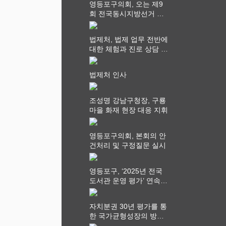
영등포구의회, 오는 제9
회 전국동시지방선거 ‧
"공직사회는 어느 때보다
공정하고 책임 있는 자세
법제처, 법제 업무 전반에
를 지켜야 할 것"
대한 체험과 진로 상담 기
회 제공
법제처 인사
조성명 강남구청장, 구룡
마을 화재 현장 대응 지휘
영등포구의회, 본회의 안
건처리 및 구정질문 실시
영등포구, ‘2025년 전국
도서관 운영 평가’ 연속
최고 영예 장관상에서 ‘대
통령상’ 수상
자치분권 30년 평가를 통
한 국가균형성장의 방향
과 과제 논의