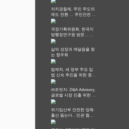
자치경찰제, 주민 주도의
재도 전환 … 주민안전 치
안서비스가 최우선 되어
야
국정기획위원회, 한국지
방행정연구원 방문… 국
가균형성장 논의
삶의 성장과 깨달음을 찾
는 향우회
법제처, 새 정부 주요 입
법 신속 추진을 위한 중앙
부처 법무담당관 회의 개
최
㈜트릿지- D&A Advisory,
글로벌 시장 진출 위한 전
략적 업무협약 체결
위기임산부 안전한 양육·
출산 돕는다…민관 협력
체계 구축