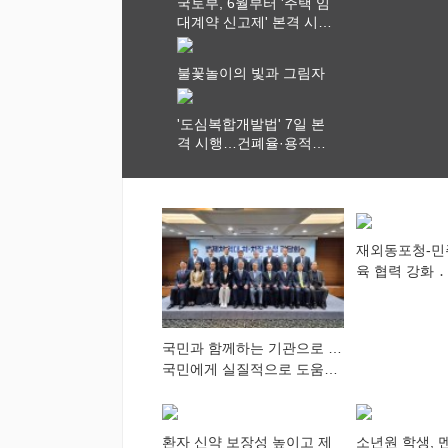
국토부, 6월부터 '주택 임
대계약 신고제' 본격 시
행…실거래가 투명화 기
대
불꽃놀이의 빛과 그림자
'도심복합개발법' 7일 본
격 시행…건폐율·용적률
특례 부여
재외동포청-민
육 협력 강화 ․
차세대 동포가
다”
국민과 함께하는 기관으로 …
국민에게 실질적으로 도움이
되어야
환자 신약 보장성 높이고 제
소년원 학생, 