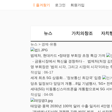
즐겨찾기
로그인
회원가입
뉴스
가치의창조
자치
뉴스 >
경제·유통
법제처, 현대카드 ⦁정태영 부회장 초청 특강 가져
- 금융시장에서 혁신을 경청하다 - 법제처(처장 김
영 부회장은 ‘법의 시각, 그리고 시장의 시각’이라는
작성일 : 06-17
세계 최초 5G 상용화…‘정보통신 최강국’ 입증
당초 일정보다 앞당겨 개통…8일 기념행사, ‘5G+ 전략
세대(5G) 이동통신스마트폰을 개통함으로써 5G 서
작성일 : 04-05
태양광·풍력 2030년 100억 달러 수출·일자리 4만명
‘재생에너지산업 경쟁력 강화 방안’ 발표…신 성장동