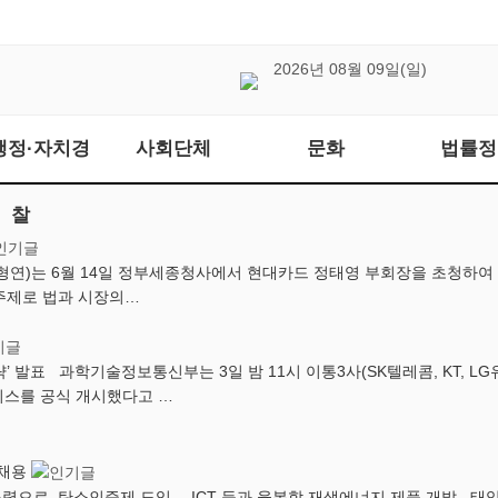
2026년 08월 09일(일)
행정·자치경
사회단체
문화
법률정
찰
형연)는 6월 14일 정부세종청사에서 현대카드 정태영 부회장을 초청하여
 주제로 법과 시장의…
’ 발표 과학기술정보통신부는 3일 밤 11시 이통3사(SK텔레콤, KT, L
비스를 공식 개시했다고 …
 채용
력으로 탄소인증제 도입… ICT 등과 융복합 재생에너지 제품 개발 태