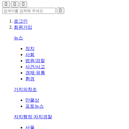
로그인
회원가입
뉴스
정치
사회
법원/검찰
사건/사고
경제·유통
환경
가치의창조
만물상
포토뉴스
자치행정·자치경찰
서울