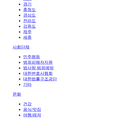
경기
충청도
경상도
전라도
강원도
제주
세종
사회단체
민주평등
범죄피해자지원
법사랑,범죄예방
대한변호사협회
대한법률구조공단
기타
문화
건강
음식/맛집
여행/레져