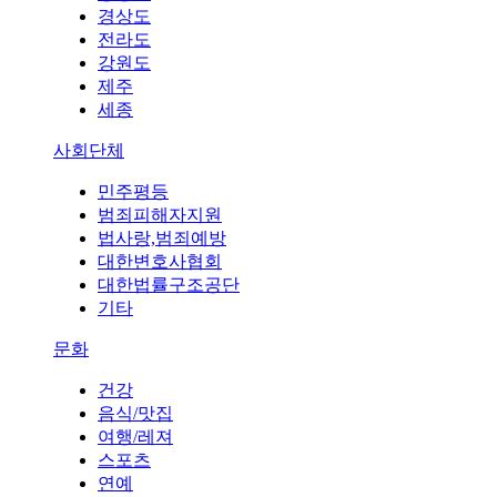
경상도
전라도
강원도
제주
세종
사회단체
민주평등
범죄피해자지원
법사랑,범죄예방
대한변호사협회
대한법률구조공단
기타
문화
건강
음식/맛집
여행/레져
스포츠
연예