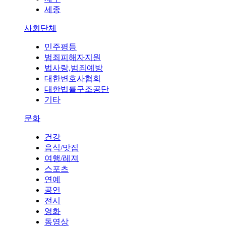
세종
사회단체
민주평등
범죄피해자지원
법사랑,범죄예방
대한변호사협회
대한법률구조공단
기타
문화
건강
음식/맛집
여행/레져
스포츠
연예
공연
전시
영화
동영상