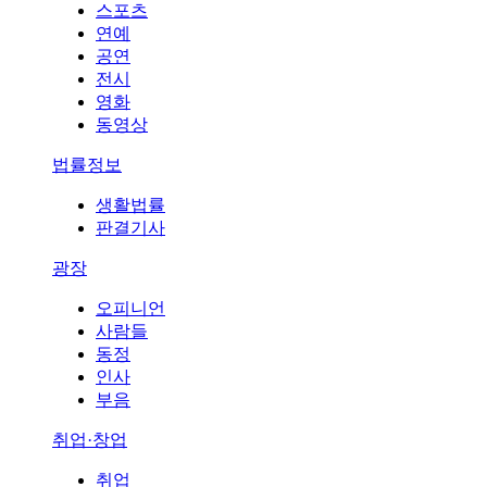
스포츠
연예
공연
전시
영화
동영상
법률정보
생활법률
판결기사
광장
오피니언
사람들
동정
인사
부음
취업·창업
취업