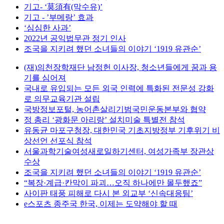
기고- ‘莫須有(막수유)’
기고 - ’부메랑’ 효과
‘심심한 사과’
2022년 공익법무관 정기 인사
조국을 지키려 했던 소녀들의 이야기 ‘1919 유관순’
(재)의천장학재단 남정헌 이사장, 청소년들에게 꿈과 용
기를 심어져
국내로 유입되는 모든 외국 인력에 특화된 전문성 강화
로 의무교육기관 설립
국방정보포털, 농어촌살리기범국민운동본부와 협약
정 총리 ‘광화문 아리랑’ 설치미술 특별전 참석
유동균 마포구청장, 대한민국 기초지방정부 기후위기 비
상선언 선포식 참석
서울과학기술여성새로일하기센터, 여성가족부 장관상
수상
조국을 지키려 했던 소녀들의 이야기 ‘1919 유관순’
“복장·계급·칸막이 파괴…오직 하나에만 몰두했죠”
사이판 태풍 피해로 다시 본 외교부 ‘신속대응팀’
e스포츠 종주국 한국, 이제는 도약해야 할 때