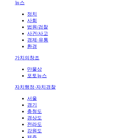
뉴스
정치
사회
법원/검찰
사건/사고
경제·유통
환경
가치의창조
만물상
포토뉴스
자치행정·자치경찰
서울
경기
충청도
경상도
전라도
강원도
제주