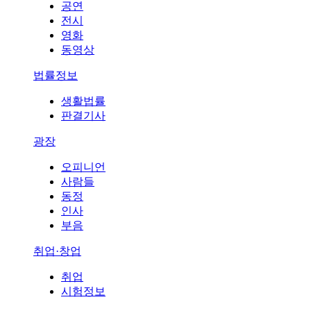
공연
전시
영화
동영상
법률정보
생활법률
판결기사
광장
오피니언
사람들
동정
인사
부음
취업·창업
취업
시험정보