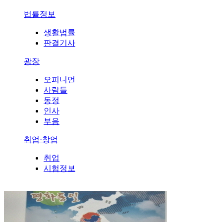
법률정보
생활법률
판결기사
광장
오피니언
사람들
동정
인사
부음
취업·창업
취업
시험정보