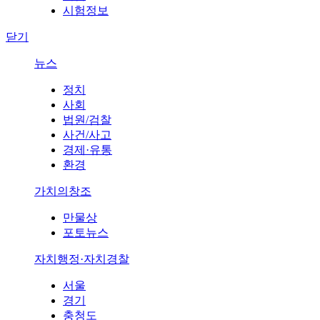
시험정보
닫기
뉴스
정치
사회
법원/검찰
사건/사고
경제·유통
환경
가치의창조
만물상
포토뉴스
자치행정·자치경찰
서울
경기
충청도