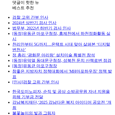
댓글이 핫한 뉴
베스트 추천
검찰 고위 간부 인사
2024년 상반기 검사 인사
법무부, 2022년 하반기 검사 인사
[동정]유동균 마포구청장, 홍제천에서 하천정화활동 실
시
천리안부터 5G까지…온택트 시대 맞아 살펴본 ‘디지털
변천사’
정 총리 ‘광화문 아리랑’ 설치미술 특별전 참석
[동정]유덕열 동대문구청장, 성북천 둔치 산책로변 점검
[동정]유동균 마포구청장
참좋은 지방자치 정책대회에서 'MH마포하우징' 정책 발
표
[인사]검찰 고위 간부 인사
한국도미노피자, 순직 및 공상 소방공무원 자녀 지원을
위해 기부금 전달
강남복지재단,‘2025 강남다운 복지 아이디어 공모전 ’개
최
불꽃놀이의 빛과 그림자