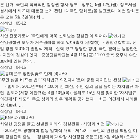
른 선거, 국민의 적극적인 참정권 행사 당부 정부는 5월 12일(월), 정부서울
청사에서 제21대 대통령 선거 관련 ｢대국민 담화문｣을 발표했다. 이번 담화문
은 오는 6월 3일(화) 치…
작성일 : 05-12
치안 전문가로서 ‘국민에게 더욱 신뢰받는 경찰관’이 되어야
신임경찰관 모두가 거수경례를 하고 있다(출처 ;경찰청) - 중앙경찰학교, 신
임 경찰 제315기 졸업식 개최 - 실력 있고 당당한 청년, 국민 곁에는 생활안전
· 치안에 경찰이 있다 중앙경찰학교는 4월 11일(금) 11:00 충북 충주시 수안
보면에 있는 중앙…
작성일 : 04-16
“주민 삶을 바꾸는 법!” ‘자치법규 의견제시’로더 좋은 자치입법 완성
- 법제처, 2011년부터 4,100여 건 회신, 주민 삶의 질을 높이는 자치법규 마
련 법제처(처장 이완규)는 4월 10일(목), 올해로 15년 차를 맞이한 ‘자치법규
의견제시’ 제도의 주요 성과와 향후 계획을 공개했다. 최근 의견제시 사례를
살펴보면, …
작성일 : 04-10
치열한 경쟁을 뚫고 선발된 미래의 경찰관들 · 사명과 비전
- 2025년도 경찰대학 합동 입학식 개최 · 제45기 - 국민의 안전을 책임질 미
래 경찰관의 출발 경찰대학(대학장 치안정감 오문교)은 3월 4일(화) 오후 2