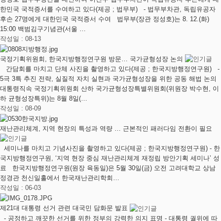
한민국 국적증서를 수여하고 있다(제공 ; 법무부) - 법무부차관, 독립유공자
후손 27명에게 대한민국 국적증서 수여 법무부(장관 정성호)는 8. 12.(화)
15:00 백범김구기념관(서울 …
작성일 : 08-13
국정기획위원회, 한국지방행정연구원 방문… 국가균형성장 논의
간담회를 마치고 단체 사진을 촬영하고 있다(제공 ; 한국지방행정연구원) -
5극 3특 추진 전략, 실질적 자치 실현과 국가균형성장을 위한 공동 해법 논의
대통령직속 국정기획위원회 산하 국가균형성장특별위원회(위원장 박수현, 이
하 균형성장특위)는 8월 8일(…
작성일 : 08-09
재난관리체계, 지역 현장의 특성과 역량 … 근본적인 패러다임 전환이 필요
세미나를 마치고 기념사진을 촬영하고 있다(제공 ; 한국지방행정연구원) - 한
국지방행정연구원, ‘지역 현장 중심 재난관리체계 재정립 방안기획 세미나’ 성
료 한국지방행정연구원(원장 육동일)은 5월 30일(금) 오전 고려대학교 상남
정경관 천신일홀에서 한국재난관리학회…
작성일 : 06-03
제21대 대통령 선거 관련 대국민 담화문 발표
- 공정하고 깨끗한 선거를 위한 정부의 강력한 의지 표명 - 대통령 궐위에 따