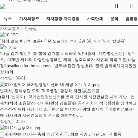
뉴스
가치의창조
자치행정·자치경찰
사회단체
문화
법률정
가치의창조 >
만물상
“함께 걸으며 상처 보듬다” 온·오프라인 적신 2만 3천 명의‘안심 발걸음’
“나눔 걷기 챌린지”를 함께 걷기를 시작하고 있다(출처 ; 대한행정산문) - 법무
부, 2026년 제13회 다링안심캠페인 개최 - 범죄피해자 치유와 회복 위한 나눔
걷기(walking for the victims) 법무부(장관 정성호)와 전국 범죄피해자지원연
합회(회…
작성일 : 06-01
법제처, 정책추진 도와 ‘적극행정’ 활성화 지원
(출처; 법제처) - 국가법령정보센터를 통해 감사원 사전컨설팅 사례 개방 법
제처(처장 조원철)와 감사원(원장 김호철)은 공직사회의 적극행정을 장려하고
정부정책 수행 과정에서 소극행정을 방지하기 위해 법제처 국가법령정보센터
에 감사원의 사전컨설팅 의견서를 개방한다.…
작성일 : 01-22
국제재생에너지기구 총회 의장국 한국, 최초 지명…내년 1년 간 활동