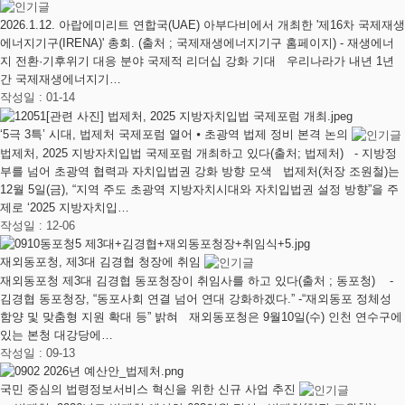
2026.1.12. 아랍에미리트 연합국(UAE) 아부다비에서 개최한 '제16차 국제재생
에너지기구(IRENA)' 총회. (출처 ; 국제재생에너지기구 홈페이지) - 재생에너
지 전환·기후위기 대응 분야 국제적 리더십 강화 기대 우리나라가 내년 1년
간 국제재생에너지기…
작성일 : 01-14
‘5극 3특’ 시대, 법제처 국제포럼 열어 ⦁ 초광역 법제 정비 본격 논의
법제처, 2025 지방자치입법 국제포럼 개최하고 있다(출처; 법제처) - 지방정
부를 넘어 초광역 협력과 자치입법권 강화 방향 모색 법제처(처장 조원철)는
12월 5일(금), “지역 주도 초광역 지방자치시대와 자치입법권 설정 방향”을 주
제로 ‘2025 지방자치입…
작성일 : 12-06
재외동포청, 제3대 김경협 청장에 취임
재외동포청 제3대 김경협 동포청장이 취임사를 하고 있다(출처 ; 동포청) -
김경협 동포청장, “동포사회 연결 넘어 연대 강화하겠다.” -“재외동포 정체성
함양 및 맞춤형 지원 확대 등” 밝혀 재외동포청은 9월10일(수) 인천 연수구에
있는 본청 대강당에…
작성일 : 09-13
국민 중심의 법령정보서비스 혁신을 위한 신규 사업 추진