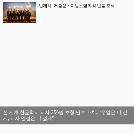
법제처, 저출생ㆍ지방소멸의 해법을 모색
전 세계 한글학교 교사 256명 초청 연수 마쳐...“수업은 더 깊
게, 교사 연결은 더 넓게”