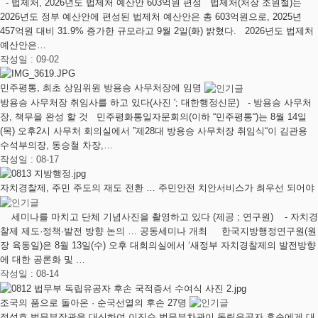
- 법제처, 2026년도 법제처 예산안 603억원 편성 법제처(처장 조원철)는
2026년도 정부 예산안에 편성된 법제처 예산안은 총 603억원으로, 2025년
457억원 대비 31.9% 증가한 규모라고 9월 2일(화) 밝혔다. 2026년도 법제처
예산안은…
작성일 : 09-02
민주평통, 최초 상임위원 방용승 사무처장에 임명
방용승 사무처장 취임사를 하고 있다(사진 '; 대한행정신문) - 방용승 사무처
장, 책무을 완성 할 것 민주평화통일자문회의(이하 “민주평통“)는 8월 14일
(목) 오후2시 사무처 회의실에서 ”제28대 방용승 사무처장 취임식“이 김관용
수석부의장, 동승철 차장,…
작성일 : 08-17
자치경찰제, 주민 주도의 재도 전환 … 주민안전 치안서비스가 최우선 되어야
세미나를 마치고 단체 기념사진을 촬영하고 있다 (제공 ; 연구원) - 자치경
찰제 제도·정책·발전 방향 논의 … 공동세미나 개최 한국지방행정연구원(원
장 육동일)은 8월 13일(수) 오후 대회의실에서 ‘새정부 자치경찰제의 발전방향
에 대한 공론화 및 …
작성일 : 08-14
조국의 품으로 돌아온 · 순국선열의 후손 27명
정성호 법무부장관을 대신하여 이진수 법무부차관이 독립유공자 후손에게 대