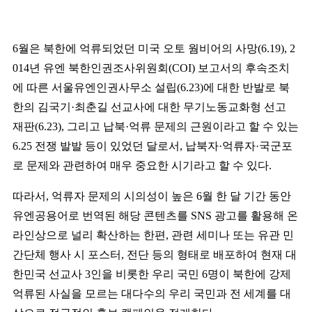
6
월은 북한에 억류되었던 미국 오토 웜비어의 사망
(6.19), 2
014
년 유엔 북한인권조사위원회
(COI)
보고서의 후속조치
에 따른 서울유엔인권사무소 설립
(6.23)
에 대한 반발로 북
한의 김국기
·
최춘길 선교사에 대한 무기노동교화형 선고
재판
(6.23),
그리고 납북
·
억류 문제의 근원이라고 할 수 있는
6.25
전쟁 발발 등이 있었던 달로서
,
납북자
·
억류자
·
국군포
로 문제와 관련하여 매우 중요한 시기라고 할 수 있다
.
따라서
,
억류자 문제의 시의성이 높은
6
월 한 달 기간 동안
유엔공용어로 번역된 해당 콘텐츠를
SNS
광고를 활용해 온
라인상으로 널리 확산하는 한편
,
관련 세미나 또는 유관 민
간단체 행사 시 포스터
,
전단 등의 형태로 배포하여 현재 대
한민국 선교사
3
인을 비롯한 우리 국민
6
명이 북한에 강제
억류된 사실을 모르는 대다수의 우리 국민과 전 세계를 대