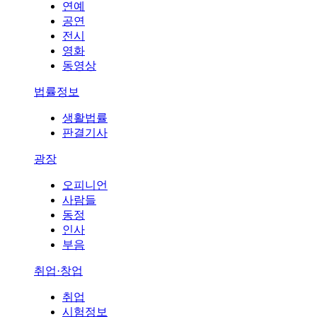
연예
공연
전시
영화
동영상
법률정보
생활법률
판결기사
광장
오피니언
사람들
동정
인사
부음
취업·창업
취업
시험정보