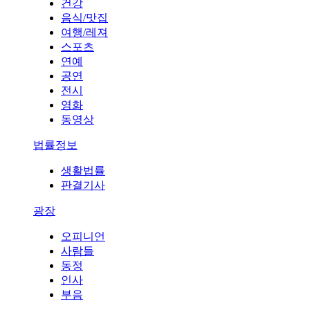
건강
음식/맛집
여행/레져
스포츠
연예
공연
전시
영화
동영상
법률정보
생활법률
판결기사
광장
오피니언
사람들
동정
인사
부음