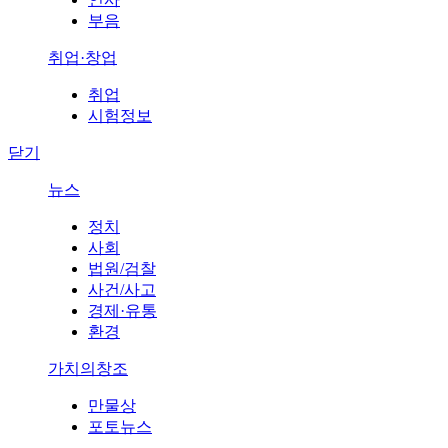
부음
취업·창업
취업
시험정보
닫기
뉴스
정치
사회
법원/검찰
사건/사고
경제·유통
환경
가치의창조
만물상
포토뉴스