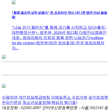
“함께 걸으며 상처 보듬다” 온·오프라인 적신 2만 3천 명의‘안심 발걸
음’
“나눔 걷기 챌린지”를 함께 걷기를 시작하고 있다(출처 ;
대한행정산문) - 법무부, 2026년 제13회 다링안심캠페인
개최 - 범죄피해자 치유와 회복 위한 나눔걷기(walking
for the victims) 법무부(장관 정성호)와 전국 범죄피해자
지...
이용약관
개인정보취급방침
이메일주소 수집거부
포인트정책
온라인문의
청소년보호정책(책임자 백기호)
대표전화 : 02)581-0097
인터넷신문등록번호 : 서울,아52143
등