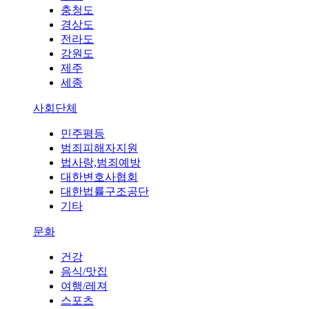
충청도
경상도
전라도
강원도
제주
세종
사회단체
민주평등
범죄피해자지원
법사랑,범죄예방
대한변호사협회
대한법률구조공단
기타
문화
건강
음식/맛집
여행/레져
스포츠