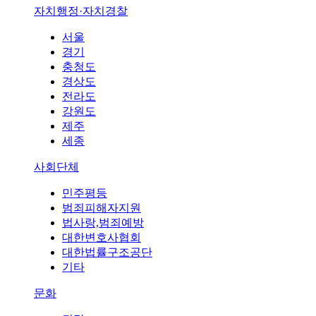
자치행정·자치경찰
서울
경기
충청도
경상도
전라도
강원도
제주
세종
사회단체
민주평등
범죄피해자지원
법사랑,범죄예방
대한변호사협회
대한법률구조공단
기타
문화