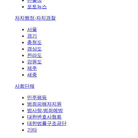
만물상
포토뉴스
자치행정·자치경찰
서울
경기
충청도
경상도
전라도
강원도
제주
세종
사회단체
민주평등
범죄피해자지원
법사랑,범죄예방
대한변호사협회
대한법률구조공단
기타