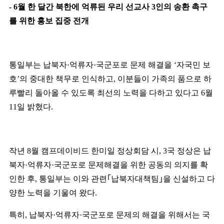
- 6
월 한 달간 북한에 억류된 우리 선교사
3
인의 송환 촉구
를 위한 홍보 집중 전개
통일부는 납북자
·
억류자
·
국군포로 문제 해결을
‘
자국민 보
호
’
의 중대한 책무로 인식하고
,
이분들이 가족의 품으로 하
루빨리 돌아올 수 있도록 최선의 노력을 다하고 있다고
6
월
11
일 밝혔다
.
작년
8
월 캠프데이비드 한미일 정상회담 시
, 3
국 정상은 납
북자
·
억류자
·
국군포로 문제해결을 위한 공동의 의지를 확
인한 후
,
통일부는 이와 관련
｢
납북자대책팀
｣
을 신설하고 다
양한 노력을 기울여 왔다
.
특히
,
납북자
·
억류자
·
국군포로 문제의 해결을 위해서는 국