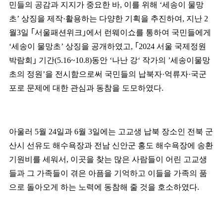
민들의 공감과 지지가 중요한 바
,
이를 위해
‘
세송이 물망
초
’
상징을 제작
·
활용하는 다양한 기획을 추진하여
,
지난
2
월
3
일
｢
서울패션위크
｣
에서 런웨이쇼를 통하여 국민들에게
‘
세송이 물망초
’
상징을 공개하였고
,
｢
2024
서울 국제정원
박람회
｣
기간
(5.16~10.8)
동안
‘
나난 강
‘
작가의
’
세송이물망
초의 정원
’
을 전시함으로써 국민들의 납북자
·
억류자
·
국군
포로 문제에 대한 관심과 동참을 도모하였다
.
아울러
5
월
24
일과
6
월
3
일에는 고교생 납북 장소인 전북 군
산시 선유도 해수욕장과 전남 신안군 홍도 해수욕장에 송환
기원비를 세워서
,
이곳을 찾는 많은 사람들이 어린 고교생
들과 그 가족들이 겪은 아픔을 기억하고 이들을 가족의 품
으로 돌아오게 하는 노력에 동참해 줄 것을 호소하였다
.