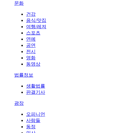
문화
건강
음식/맛집
여행/레져
스포츠
연예
공연
전시
영화
동영상
법률정보
생활법률
판결기사
광장
오피니언
사람들
동정
인사