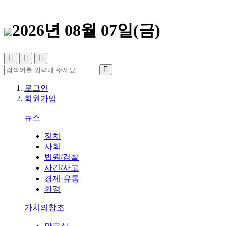
2026년 08월 07일(금)
로그인
회원가입
뉴스
정치
사회
법원/검찰
사건/사고
경제·유통
환경
가치의창조