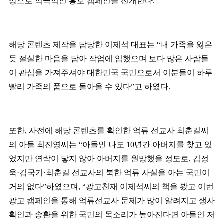
상으로 적극적인 홍보 캠페인을 전개한다
.
해당 콘텐츠 제작을 담당한 이제석 대표는
“
내 가족을 잃은
듯 절실한 마음을 담아 작업에 임했으며 보다 많은 사람들
이 관심을 가져주셔야 대한민국 국민으로서 이분들이 하루
빨리 가족의 품으로 돌아올 수 있다
”
고 하였다
.
또한
,
사전에 해당 콘텐츠를 확인한 억류 선교사 최춘길씨
의 아들 최진영씨는
“
아들인 나도
10
년간 아버지를 찾고 있
었지만 연락이 닿지 않아 아버지를 원망했을 정도로
,
김정
욱
·
김국기
·
최춘길 선교사의 북한 억류 사실을 아는 국민이
거의 없다
”
하였으며
, “
광고천재 이제석씨의 책을 봤고 이번
광고 캠페인을 통해 억류선교사 문제가 많이 알려지고 생사
확인과 송환을 위한 국민의 목소리가 높아진다면 아들인 저