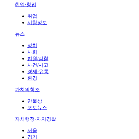
취업·창업
취업
시험정보
뉴스
정치
사회
법원/검찰
사건/사고
경제·유통
환경
가치의창조
만물상
포토뉴스
자치행정·자치경찰
서울
경기