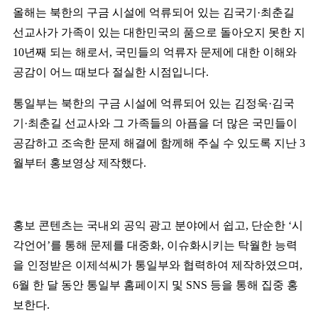
올해는 북한의 구금 시설에 억류되어 있는 김국기
·
최춘길
선교사가 가족이 있는 대한민국의 품으로 돌아오지 못한 지
10
년째 되는 해로서
,
국민들의 억류자 문제에 대한 이해와
공감이 어느 때보다 절실한 시점입니다
.
통일부는 북한의 구금 시설에 억류되어 있는 김정욱
·
김국
기
·
최춘길 선교사와 그 가족들의 아픔을 더 많은 국민들이
공감하고 조속한 문제 해결에 함께해 주실 수 있도록 지난
3
월부터 홍보영상 제작했다
.
홍보 콘텐츠는 국내외 공익 광고 분야에서 쉽고
,
단순한
‘
시
각언어
’
를 통해 문제를 대중화
,
이슈화시키는 탁월한 능력
을 인정받은 이제석씨가 통일부와 협력하여 제작하였으며
,
6
월 한 달 동안 통일부 홈페이지 및
SNS
등을 통해 집중 홍
보한다
.