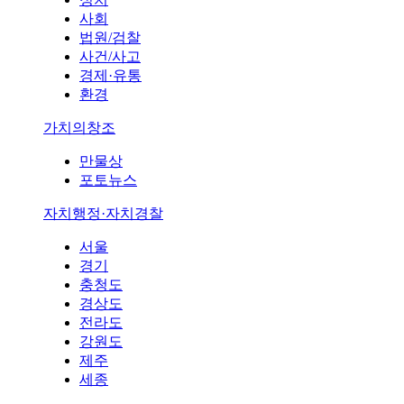
사회
법원/검찰
사건/사고
경제·유통
환경
가치의창조
만물상
포토뉴스
자치행정·자치경찰
서울
경기
충청도
경상도
전라도
강원도
제주
세종