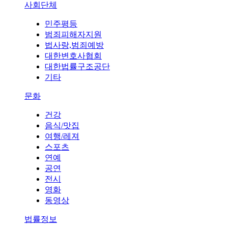
사회단체
민주평등
범죄피해자지원
법사랑,범죄예방
대한변호사협회
대한법률구조공단
기타
문화
건강
음식/맛집
여행/레져
스포츠
연예
공연
전시
영화
동영상
법률정보